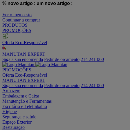
% novo artigo :
um novo artigo :
Ver o meu cesto
Continuar a comprar
PRODUTOS
PROMOÇÕES
Oferta Eco-Responsável
MANUTAN EXPERT
Siga a sua encomenda
Pedir de orçamento
214 241 060
PROMOÇÕES
Oferta Eco-Responsável
MANUTAN EXPERT
Siga a sua encomenda
Pedir de orçamento
214 241 060
Armazém
Embalagem e Caixa
Manutenção e Ferramentas
Escritório e Teletrabalho
Higiene
Segurança e saúde
Espaço Exterior
Restauração