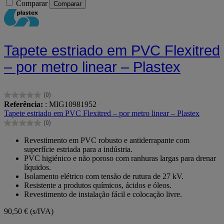
Comparar
Comparar
Tapete estriado em PVC Flexitred
– por metro linear – Plastex
(0)
0.0
Referência:
: MIG10981952
em
Tapete estriado em PVC Flexitred – por metro linear – Plastex
5
(0)
estrelas.
0.0
em
Revestimento em PVC robusto e antiderrapante com
5
superfície estriada para a indústria.
estrelas.
PVC higiénico e não poroso com ranhuras largas para drenar
líquidos.
Isolamento elétrico com tensão de rutura de 27 kV.
Resistente a produtos químicos, ácidos e óleos.
Revestimento de instalação fácil e colocação livre.
90,50 €
(s/IVA)