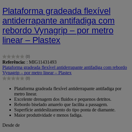
Plataforma gradeada flexível
antiderrapante antifadiga com
rebordo Vynagrip – por metro
linear – Plastex
(0)
0.0
Referência:
: MIG11431493
em
Plataforma gradeada flexível antiderrapante antifadiga com rebordo
5
Vynagrip – por metro linear – Plastex
estrelas.
(0)
0.0
em
Plataforma gradeada flexível antiderrapante antifadiga por
5
metro linear.
estrelas.
Excelente drenagem dos fluidos e pequenos detritos.
Rebordo biselado amarelo que facilita a passagem.
Superfície antideslizamento do tipo ponta de diamante.
Maior produtividade e menos fadiga.
Desde de