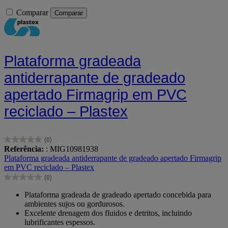
Comparar
Comparar
Plataforma gradeada
antiderrapante de gradeado
apertado Firmagrip em PVC
reciclado – Plastex
(0)
0.0
Referência:
: MIG10981938
em
Plataforma gradeada antiderrapante de gradeado apertado Firmagrip
5
em PVC reciclado – Plastex
estrelas.
(0)
0.0
em
Plataforma gradeada de gradeado apertado concebida para
5
ambientes sujos ou gordurosos.
estrelas.
Excelente drenagem dos fluidos e detritos, incluindo
lubrificantes espessos.