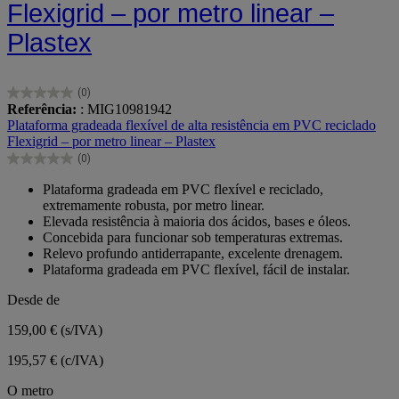
Flexigrid – por metro linear –
Plastex
(0)
0.0
Referência:
: MIG10981942
em
Plataforma gradeada flexível de alta resistência em PVC reciclado
5
Flexigrid – por metro linear – Plastex
estrelas.
(0)
0.0
em
Plataforma gradeada em PVC flexível e reciclado,
5
extremamente robusta, por metro linear.
estrelas.
Elevada resistência à maioria dos ácidos, bases e óleos.
Concebida para funcionar sob temperaturas extremas.
Relevo profundo antiderrapante, excelente drenagem.
Plataforma gradeada em PVC flexível, fácil de instalar.
Desde de
159,00 €
(s/IVA)
195,57 € (c/IVA)
O metro