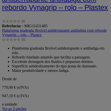
rebordo Vynagrip – rolo – Plastex
(0)
0.0
Referência:
: MIG11431485
em
Plataforma gradeada flexível antiderrapante antifadiga com rebordo
5
Vynagrip – rolo – Plastex
estrelas.
(0)
0.0
em
Plataforma gradeada flexível antiderrapante e antifadiga em
5
rolo.
estrelas.
Rebordo biselado amarelo que facilita a passagem.
Excelente drenagem dos fluidos e pequenos detritos.
Superfície antideslizamento do tipo ponta de diamante.
Maior produtividade e menos fadiga.
Desde de
770,00 €
(s/IVA)
947,10 € (c/IVA)
a unidade
Ver as 3 opções