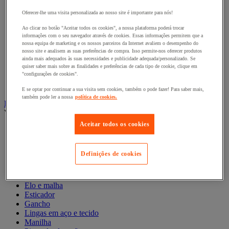
Estante dinâmica
Estante para coroas e rolos
Oferecer-lhe uma visita personalizada ao nosso site é importante para nós!
Estantes de cargas leves
Ao clicar no botão "Aceitar todos os cookies", a nossa plataforma poderá trocar
Estantes de cargas médias
informações com o seu navegador através de cookies. Essas informações permitem que a
Estantes de cargas pesadas
nossa equipa de marketing e os nossos parceiros da Internet avaliem o desempenho do
Estantes de paletes
nosso site e analisem as suas preferências de compra. Isso permite-nos oferecer produtos
Estantes para a indústria automóvel
ainda mais adequados às suas necessidades e publicidade adequada/personalizado. Se
Estantes para cargas compridas
quiser saber mais sobre as finalidades e preferências de cada tipo de cookie, clique em
"configurações de cookies".
Estantes para lojas e sistemas de grande distribuição
Mezaninos de armazém
E se optar por continuar a sua visita sem cookies, também o pode fazer! Para saber mais,
também pode ler a nossa
política de cookies.
Linga e acessório de elevação
Ver todas as categorias
Aceitar todos os cookies
Anel de elevação
Cabo
Corda entrançada e corda
Definições de cookies
Correia e barra de estiva
Corrente em aço
Elástico
Elo e malha
Esticador
Gancho
Lingas em aço e tecido
Manilha