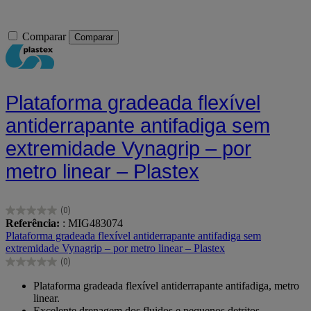
Comparar
Comparar
Plataforma gradeada flexível
antiderrapante antifadiga sem
extremidade Vynagrip – por
metro linear – Plastex
(0)
0.0
Referência:
: MIG483074
em
Plataforma gradeada flexível antiderrapante antifadiga sem
5
extremidade Vynagrip – por metro linear – Plastex
estrelas.
(0)
0.0
em
Plataforma gradeada flexível antiderrapante antifadiga, metro
5
linear.
estrelas.
Excelente drenagem dos fluidos e pequenos detritos.