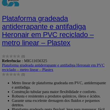
Plataforma gradeada
antiderrapante e antifadiga
Heronair em PVC reciclado –
metro linear – Plastex
(0)
0.0
Referência:
: MIG11656325
em
Plataforma gradeada antiderrapante e antifadiga Heronair em PVC
5
reciclado – metro linear – Plastex
estrelas.
(0)
0.0
em
Metro linear de plataforma gradeada em PVC, antiderrapante
5
e antifadiga.
estrelas.
Construção tubular para maior flexibilidade e conforto.
Robusta e resistentes a produtos químicos, óleos e ácidos.
Garante uma excelente drenagem dos fluidos e pequenos
detritos.
Plataforma gradeada preta flexível, leve para manusear, fácil