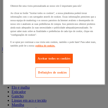
Estante dinâmica
Estante para coroas e rolos
Oferecer-lhe uma visita personalizada ao nosso site é importante para nós!
Estantes de cargas leves
Ao clicar no botão "Aceitar todos os cookies", a nossa plataforma poderá trocar
Estantes de cargas médias
informações com o seu navegador através de cookies. Essas informações permitem que a
Estantes de cargas pesadas
nossa equipa de marketing e os nossos parceiros da Internet avaliem o desempenho do
Estantes de paletes
nosso site e analisem as suas preferências de compra. Isso permite-nos oferecer produtos
Estantes para a indústria automóvel
ainda mais adequados às suas necessidades e publicidade adequada/personalizado. Se
Estantes para cargas compridas
quiser saber mais sobre as finalidades e preferências de cada tipo de cookie, clique em
"configurações de cookies".
Estantes para lojas e sistemas de grande distribuição
Mezaninos de armazém
E se optar por continuar a sua visita sem cookies, também o pode fazer! Para saber mais,
também pode ler a nossa
política de cookies.
Linga e acessório de elevação
Ver todas as categorias
Aceitar todos os cookies
Anel de elevação
Cabo
Corda entrançada e corda
Definições de cookies
Correia e barra de estiva
Corrente em aço
Elástico
Elo e malha
Esticador
Gancho
Lingas em aço e tecido
Manilha