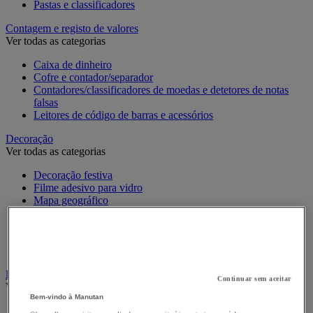
Pastas e classificadores
Contagem e registo de valores
Ver todas as categorias
Caixa de dinheiro
Cofre e contador/separador
Contadores/classificadores de moedas e detetores de notas
falsas
Leitores de código de barras e acessórios
Decoração
Ver todas as categorias
Decoração festiva
Filme adesivo para vidro
Mapa geográfico
Planta artificial para escritório
Quadro e sistema de fixação
Relógio
Vitrina de exposição
Divisórias e mobiliário acústico
Continuar sem aceitar
Ver todas as categorias
Bem-vindo à Manutan
Biombo de separação para escritório