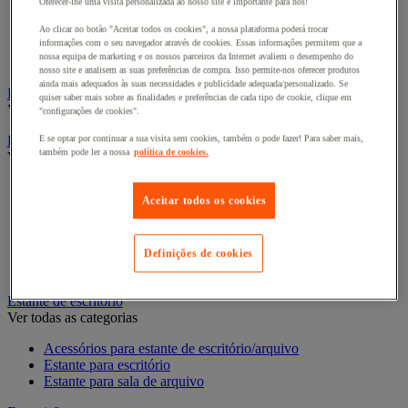
Oferecer-lhe uma visita personalizada ao nosso site é importante para nós!
Divisória para escritório
Divisórias acústicas
Ao clicar no botão "Aceitar todos os cookies", a nossa plataforma poderá trocar
informações com o seu navegador através de cookies. Essas informações permitem que a
Divisórias antiprojeções
nossa equipa de marketing e os nossos parceiros da Internet avaliem o desempenho do
Mobiliário acústico
nosso site e analisem as suas preferências de compra. Isso permite-nos oferecer produtos
ainda mais adequados às suas necessidades e publicidade adequada/personalizado. Se
Eleições
quiser saber mais sobre as finalidades e preferências de cada tipo de cookie, clique em
Ver todas as categorias
"configurações de cookies".
Equipamento telefónico
E se optar por continuar a sua visita sem cookies, também o pode fazer! Para saber mais,
também pode ler a nossa
política de cookies.
Ver todas as categorias
Auriculares para telefones, portáteis e smartphones
Aceitar todos os cookies
Equipamento telefónico móvel
Equipamento telefónico sem fios
Telefones com fio
Videoconferência e audioconferência
Definições de cookies
Walkie-talkie
Estante de escritório
Ver todas as categorias
Acessórios para estante de escritório/arquivo
Estante para escritório
Estante para sala de arquivo