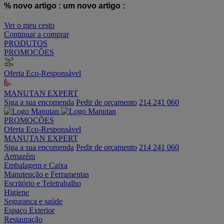
% novo artigo :
um novo artigo :
Ver o meu cesto
Continuar a comprar
PRODUTOS
PROMOÇÕES
Oferta Eco-Responsável
MANUTAN EXPERT
Siga a sua encomenda
Pedir de orçamento
214 241 060
PROMOÇÕES
Oferta Eco-Responsável
MANUTAN EXPERT
Siga a sua encomenda
Pedir de orçamento
214 241 060
Armazém
Embalagem e Caixa
Manutenção e Ferramentas
Escritório e Teletrabalho
Higiene
Segurança e saúde
Espaço Exterior
Restauração