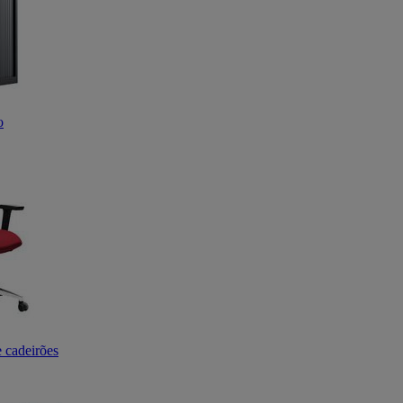
o
e cadeirões