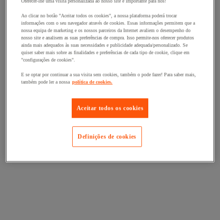
Oferecer-lhe uma visita personalizada ao nosso site é importante para nós!
Ao clicar no botão "Aceitar todos os cookies", a nossa plataforma poderá trocar
informações com o seu navegador através de cookies. Essas informações permitem que a
nossa equipa de marketing e os nossos parceiros da Internet avaliem o desempenho do
nosso site e analisem as suas preferências de compra. Isso permite-nos oferecer produtos
ainda mais adequados às suas necessidades e publicidade adequada/personalizado. Se
quiser saber mais sobre as finalidades e preferências de cada tipo de cookie, clique em
"configurações de cookies".
E se optar por continuar a sua visita sem cookies, também o pode fazer! Para saber mais,
também pode ler a nossa
política de cookies.
Aceitar todos os cookies
Definições de cookies