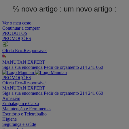
% novo artigo :
um novo artigo :
Ver o meu cesto
Continuar a comprar
PRODUTOS
PROMOÇÕES
Oferta Eco-Responsável
MANUTAN EXPERT
Siga a sua encomenda
Pedir de orçamento
214 241 060
PROMOÇÕES
Oferta Eco-Responsável
MANUTAN EXPERT
Siga a sua encomenda
Pedir de orçamento
214 241 060
Armazém
Embalagem e Caixa
Manutenção e Ferramentas
Escritório e Teletrabalho
Higiene
Segurança e saúde