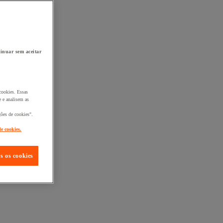
inuar sem aceitar
cookies. Essas
 e analisem as
ções de cookies".
de cookies.
s os cookies