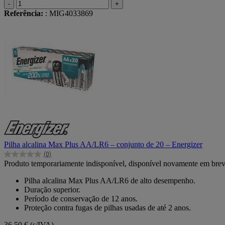
-
+
Referência:
: MIG4033869
Pilha alcalina Max Plus AA/LR6 – conjunto de 20 – Energizer
(0)
0.0
Produto temporariamente indisponível, disponível novamente em bre
em
5
Pilha alcalina Max Plus AA/LR6 de alto desempenho.
estrelas.
Duração superior.
Período de conservação de 12 anos.
Proteção contra fugas de pilhas usadas de até 2 anos.
36,50 €
(s/IVA)