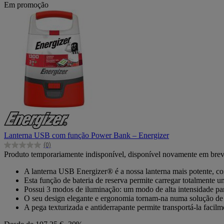
Em promoção
Lanterna USB com função Power Bank – Energizer
(0)
0.0
Produto temporariamente indisponível, disponível novamente em bre
em
5
A lanterna USB Energizer® é a nossa lanterna mais potente, 
estrelas.
Esta função de bateria de reserva permite carregar totalmente u
Possui 3 modos de iluminação: um modo de alta intensidade p
O seu design elegante e ergonomia tornam-na numa solução de il
A pega texturizada e antiderrapante permite transportá-la facilm