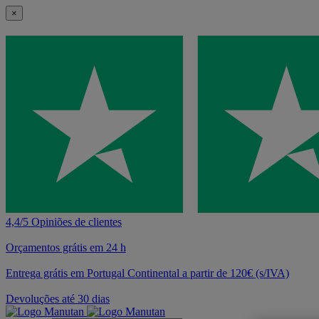
×
4,4/5 Opiniões de clientes
Orçamentos grátis em 24 h
Entrega grátis em Portugal Continental a partir de 120€ (s/IVA)
Devoluções até 30 dias