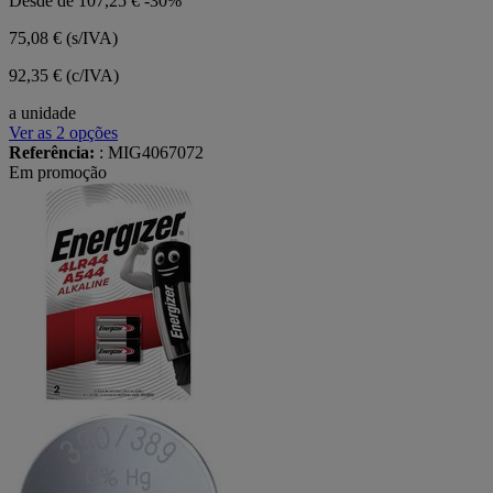
Desde de
107,25 €
-30%
75,08 €
(s/IVA)
92,35 € (c/IVA)
a unidade
Ver as 2 opções
Referência:
: MIG4067072
Em promoção