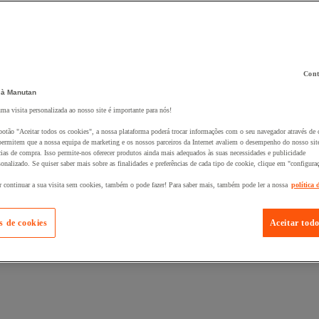
Cont
 ao seu cesto :
 à Manutan
uma visita personalizada ao nosso site é importante para nós!
botão "Aceitar todos os cookies", a nossa plataforma poderá trocar informações com o seu navegador através de 
ermitem que a nossa equipa de marketing e os nossos parceiros da Internet avaliem o desempenho do nosso site
cias de compra. Isso permite-nos oferecer produtos ainda mais adequados às suas necessidades e publicidade
onalizado. Se quiser saber mais sobre as finalidades e preferências de cada tipo de cookie, clique em "configura
r continuar a sua visita sem cookies, também o pode fazer! Para saber mais, também pode ler a nossa
política 
s de cookies
Aceitar todo