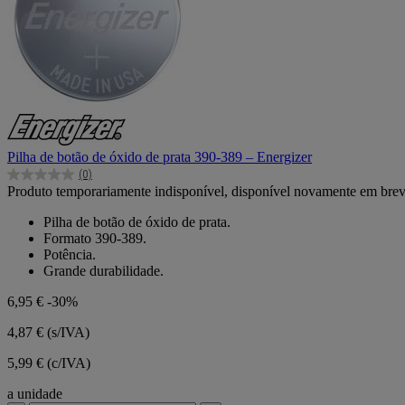
Pilha de botão de óxido de prata 390-389 – Energizer
(0)
0.0
Produto temporariamente indisponível, disponível novamente em bre
em
5
Pilha de botão de óxido de prata.
estrelas.
Formato 390-389.
Potência.
Grande durabilidade.
6,95 €
-30%
4,87 €
(s/IVA)
5,99 € (c/IVA)
a unidade