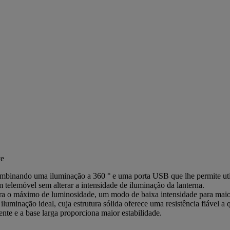
ve
combinando uma iluminação a 360 ° e uma porta USB que lhe permite ut
m telemóvel sem alterar a intensidade de iluminação da lanterna.
ara o máximo de luminosidade, um modo de baixa intensidade para mai
uminação ideal, cuja estrutura sólida oferece uma resistência fiável a 
ente e a base larga proporciona maior estabilidade.