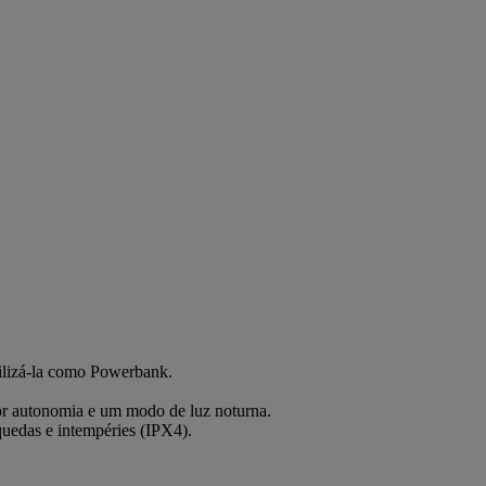
ilizá-la como Powerbank.
or autonomia e um modo de luz noturna.
quedas e intempéries (IPX4).