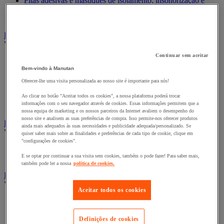
Fitas adesivas e mástiques de isolamento, insonorização e
impermeabilidade
Preparação de superfícies
Eletricidade
Ver todas as categorias
Continuar sem aceitar
Acessórios para Quadro Elétrico
Bem-vindo à Manutan
Bateria, carregador e cabo
Cabo Elétrico
Oferecer-lhe uma visita personalizada ao nosso site é importante para nós!
Equipamento de Quadro Elétrico
Extensão, tira e enrolador
Ao clicar no botão "Aceitar todos os cookies", a nossa plataforma poderá trocar
informações com o seu navegador através de cookies. Essas informações permitem que a
Tomada e interruptor
nossa equipa de marketing e os nossos parceiros da Internet avaliem o desempenho do
nosso site e analisem as suas preferências de compra. Isso permite-nos oferecer produtos
Ferramentas Elétricas
ainda mais adequados às suas necessidades e publicidade adequada/personalizado. Se
Ver todas as categorias
quiser saber mais sobre as finalidades e preferências de cada tipo de cookie, clique em
"configurações de cookies".
Ferramentas elétricas portáteis com fios
E se optar por continuar a sua visita sem cookies, também o pode fazer! Para saber mais,
Ferramentas elétricas portáteis sem fios
também pode ler a nossa
política de cookies.
Ferramentas elétricas portáteis - Acessórios
Ver todas as categorias
Aceitar todos os cookies
Acesórios para berbequim
Acessórios para berbequim
Acessórios para cortador-lixador
Definições de cookies