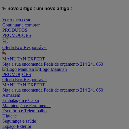
% novo artigo :
um novo artigo :
Ver o meu cesto
Continuar a comprar
PRODUTOS
PROMOÇÕES
Oferta Eco-Responsável
MANUTAN EXPERT
Siga a sua encomenda
Pedir de orçamento
214 241 060
PROMOÇÕES
Oferta Eco-Responsável
MANUTAN EXPERT
Siga a sua encomenda
Pedir de orçamento
214 241 060
Armazém
Embalagem e Caixa
Manutenção e Ferramentas
Escritório e Teletrabalho
Higiene
Segurança e saúde
Espaço Exterior