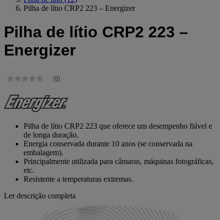
Pilha de lítio CRP2 223 – Energizer
Pilha de lítio CRP2 223 –
Energizer
(0)
Sem
valor
de
classificação
Link
para
Pilha de lítio CRP2 223 que oferece um desempenho fiável e
a
de longa duração.
mesma
Energia conservada durante 10 anos (se conservada na
página.
embalagem).
Principalmente utilizada para câmaras, máquinas fotográficas,
etc.
Resistente a temperaturas extremas.
Ler descrição completa