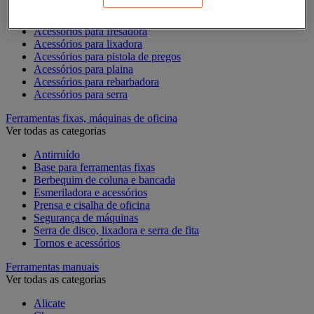
Acessórios para Dremel
Acessórios para Ferramentas Elétricas
Acessórios para fresadora
Acessórios para lixadora
Acessórios para pistola de pregos
Acessórios para plaina
Acessórios para rebarbadora
Acessórios para serra
Ferramentas fixas, máquinas de oficina
Ver todas as categorias
Antirruído
Base para ferramentas fixas
Berbequim de coluna e bancada
Esmeriladora e acessórios
Prensa e cisalha de oficina
Segurança de máquinas
Serra de disco, lixadora e serra de fita
Tornos e acessórios
Ferramentas manuais
Ver todas as categorias
Alicate