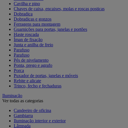
Cavilha e pino
Chaves de caixa, encaixes, molas e roscas postiças
Dobradiça
Dobradiças e gonzos
Ferragens para montagem
Guarnições para portas, janelas e portões
Haste roscada
Íman de fixação
Junta e anilha de freio
Parafuso
Parafuso
Pés de nivelamento
Ponta, prego e agrafo
Porca
Puxador de portas, janelas e móveis
Rebite e alicate
Trinco, fecho e fechaduras
Iluminação
Ver todas as categorias
Candeeiro de oficina
Gambiarra
Iluminação interior e exterior
Lâmpada