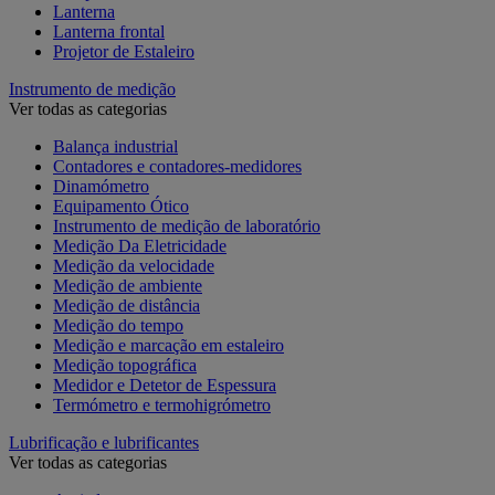
Lanterna
Lanterna frontal
Projetor de Estaleiro
Instrumento de medição
Ver todas as categorias
Balança industrial
Contadores e contadores-medidores
Dinamómetro
Equipamento Ótico
Instrumento de medição de laboratório
Medição Da Eletricidade
Medição da velocidade
Medição de ambiente
Medição de distância
Medição do tempo
Medição e marcação em estaleiro
Medição topográfica
Medidor e Detetor de Espessura
Termómetro e termohigrómetro
Lubrificação e lubrificantes
Ver todas as categorias