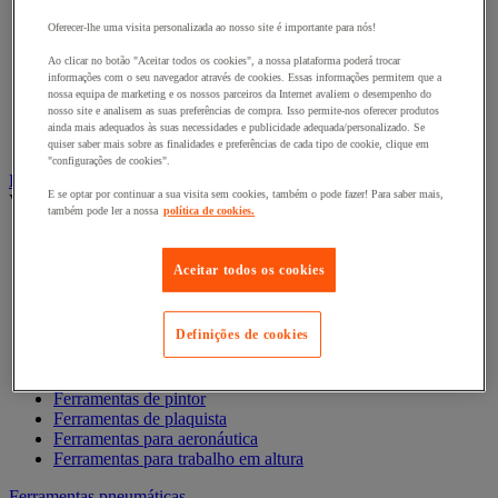
Chave de caixa e roquete
Chave de parafusos e ponta de aparafusamento
Oferecer-lhe uma visita personalizada ao nosso site é importante para nós!
Chave dinamométrica e chave de fendas
Composição de ferramentas
Ao clicar no botão "Aceitar todos os cookies", a nossa plataforma poderá trocar
informações com o seu navegador através de cookies. Essas informações permitem que a
Cortador, tesoura e serra
nossa equipa de marketing e os nossos parceiros da Internet avaliem o desempenho do
Lima, folha abrasiva, plaina
nosso site e analisem as suas preferências de compra. Isso permite-nos oferecer produtos
Martelo e ferramentas de impacto
ainda mais adequados às suas necessidades e publicidade adequada/personalizado. Se
Torno de bancada, extrator e grampo
quiser saber mais sobre as finalidades e preferências de cada tipo de cookie, clique em
"configurações de cookies".
Ferramentas manuais profissão especializada
E se optar por continuar a sua visita sem cookies, também o pode fazer! Para saber mais,
Ver todas as categorias
também pode ler a nossa
política de cookies.
Acessórios magnéticos
Ferramentas antideflagrantes
Aceitar todos os cookies
Ferramentas de canalizador
Ferramentas de Eletricista
Ferramentas de eletrónica
Definições de cookies
Ferramentas de ladrilhador
Ferramentas de mecânico
Ferramentas de pedreiro
Ferramentas de pintor
Ferramentas de plaquista
Ferramentas para aeronáutica
Ferramentas para trabalho em altura
Ferramentas pneumáticas