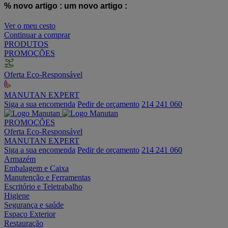
% novo artigo :
um novo artigo :
Ver o meu cesto
Continuar a comprar
PRODUTOS
PROMOÇÕES
Oferta Eco-Responsável
MANUTAN EXPERT
Siga a sua encomenda
Pedir de orçamento
214 241 060
PROMOÇÕES
Oferta Eco-Responsável
MANUTAN EXPERT
Siga a sua encomenda
Pedir de orçamento
214 241 060
Armazém
Embalagem e Caixa
Manutenção e Ferramentas
Escritório e Teletrabalho
Higiene
Segurança e saúde
Espaço Exterior
Restauração