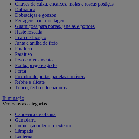
Chaves de caixa, encaixes, molas e roscas postiças
Dobradiça
Dobradiças e gonzos
Ferragens para montagem
Guarnições para portas, janelas e portões
Haste roscada
Íman de fixação
Junta e anilha de freio
Parafuso
Parafuso
Pés de nivelamento
Ponta, prego e agrafo
Porca
Puxador de portas, janelas e móveis
Rebite e alicate
Trinco, fecho e fechaduras
Iluminação
Ver todas as categorias
Candeeiro de oficina
Gambiarra
Iluminação interior e exterior
Lâmpada
Lanterna