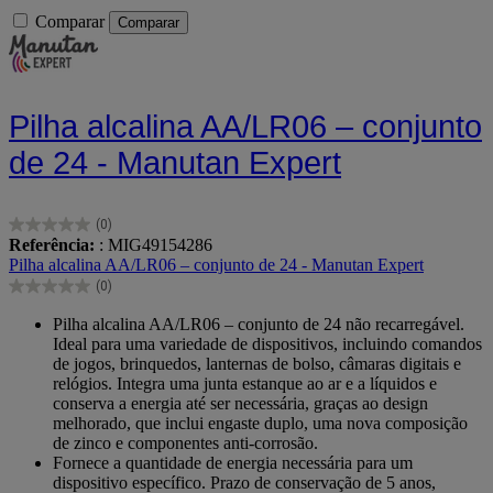
Comparar
Comparar
Pilha alcalina AA/LR06 – conjunto
de 24 - Manutan Expert
(0)
0.0
Referência:
: MIG49154286
em
Pilha alcalina AA/LR06 – conjunto de 24 - Manutan Expert
5
(0)
estrelas.
0.0
em
Pilha alcalina AA/LR06 – conjunto de 24 não recarregável.
5
Ideal para uma variedade de dispositivos, incluindo comandos
estrelas.
de jogos, brinquedos, lanternas de bolso, câmaras digitais e
relógios. Integra uma junta estanque ao ar e a líquidos e
conserva a energia até ser necessária, graças ao design
melhorado, que inclui engaste duplo, uma nova composição
de zinco e componentes anti-corrosão.
Fornece a quantidade de energia necessária para um
dispositivo específico. Prazo de conservação de 5 anos,