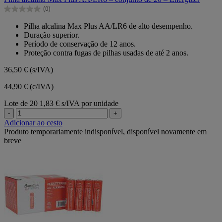
5
(0)
estrelas.
0.0
em
Pilha alcalina Max Plus AA/LR6 de alto desempenho.
5
Duração superior.
estrelas.
Período de conservação de 12 anos.
Proteção contra fugas de pilhas usadas de até 2 anos.
36,50 €
(s/IVA)
44,90 € (c/IVA)
Lote de 20
1,83 € s/IVA por unidade
-
+
Adicionar ao cesto
Produto temporariamente indisponível, disponível novamente em
breve