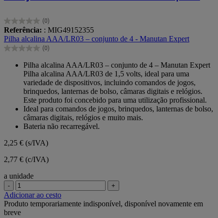
(0)
0.0
Referência:
: MIG49152355
em
Pilha alcalina AAA/LR03 – conjunto de 4 - Manutan Expert
5
(0)
estrelas.
0.0
em
Pilha alcalina AAA/LR03 – conjunto de 4 – Manutan Expert
5
Pilha alcalina AAA/LR03 de 1,5 volts, ideal para uma
estrelas.
variedade de dispositivos, incluindo comandos de jogos,
brinquedos, lanternas de bolso, câmaras digitais e relógios.
Este produto foi concebido para uma utilização profissional.
Ideal para comandos de jogos, brinquedos, lanternas de bolso,
câmaras digitais, relógios e muito mais.
Bateria não recarregável.
2,25 €
(s/IVA)
2,77 € (c/IVA)
a unidade
-
+
Adicionar ao cesto
Produto temporariamente indisponível, disponível novamente em
breve