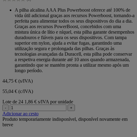
estrelas.
0.0
em
A pilha alcalina AAA Plus Powerboost oferece até 100% de
5
vida útil adicional graças aos recursos Powerboost, tornando-a
estrelas.
perfeita para alimentar todos os seus dispositivos do dia a dia.
Graças aos recursos PowerBoost, concebidos com uma
mistura única de lítio e níquel, esta pilha garante desempenhos
duradouros e fiáveis para os seus dispositivos. Com tampa
superior em nylon, ajuda a evitar fugas, garantindo uma
utilização segura e prolongada das pilhas. Graças às
tecnologias avançadas da Duracell, esta pilha pode conservar
a respetiva energia durante até 10 anos quando armazenada,
garantindo que se mantém pronta a utilizar mesmo após um
longo período.
44,75 €
(s/IVA)
55,04 € (c/IVA)
Lote de 24
1,86 € s/IVA por unidade
-
+
Adicionar ao cesto
Produto temporariamente indisponível, disponível novamente em
breve