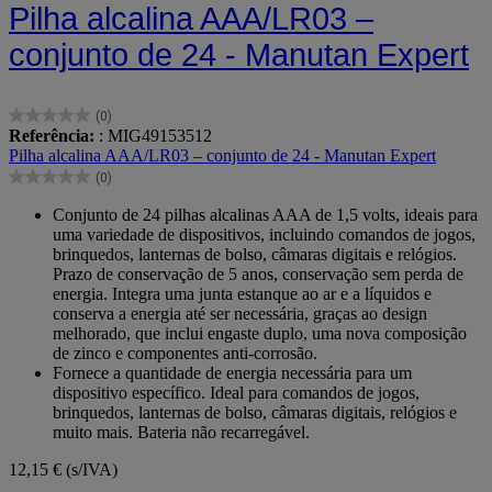
Pilha alcalina AAA/LR03 –
conjunto de 24 - Manutan Expert
(0)
0.0
Referência:
: MIG49153512
em
Pilha alcalina AAA/LR03 – conjunto de 24 - Manutan Expert
5
(0)
estrelas.
0.0
em
Conjunto de 24 pilhas alcalinas AAA de 1,5 volts, ideais para
5
uma variedade de dispositivos, incluindo comandos de jogos,
estrelas.
brinquedos, lanternas de bolso, câmaras digitais e relógios.
Prazo de conservação de 5 anos, conservação sem perda de
energia. Integra uma junta estanque ao ar e a líquidos e
conserva a energia até ser necessária, graças ao design
melhorado, que inclui engaste duplo, uma nova composição
de zinco e componentes anti-corrosão.
Fornece a quantidade de energia necessária para um
dispositivo específico. Ideal para comandos de jogos,
brinquedos, lanternas de bolso, câmaras digitais, relógios e
muito mais. Bateria não recarregável.
12,15 €
(s/IVA)