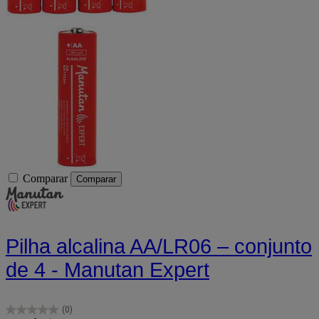
Comparar
Comparar
Pilha alcalina AA/LR06 – conjunto
de 4 - Manutan Expert
(0)
0.0