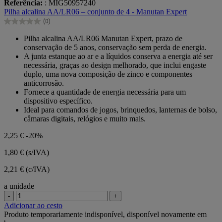
Referência:
: MIG50957240
em
Pilha alcalina AA/LR06 – conjunto de 4 - Manutan Expert
5
(0)
estrelas.
0.0
em
Pilha alcalina AA/LR06 Manutan Expert, prazo de
5
conservação de 5 anos, conservação sem perda de energia.
estrelas.
A junta estanque ao ar e a líquidos conserva a energia até ser
necessária, graças ao design melhorado, que inclui engaste
duplo, uma nova composição de zinco e componentes
anticorrosão.
Fornece a quantidade de energia necessária para um
dispositivo específico.
Ideal para comandos de jogos, brinquedos, lanternas de bolso,
câmaras digitais, relógios e muito mais.
2,25 €
-20%
1,80 €
(s/IVA)
2,21 € (c/IVA)
a unidade
-
+
Adicionar ao cesto
Produto temporariamente indisponível, disponível novamente em