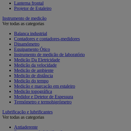
Lanterna frontal
Projetor de Estaleiro
Instrumento de medição
Ver todas as categorias
Balança industrial
Contadores e contadores-medidores
Dinamómetro
Equipamento Ótico
Instrumento de medição de laboratório
Medição Da Eletricidade
Medição da velocidade
Medição de ambiente
Medição de distância
Medição do tempo
Medição e marcação em estaleiro
Medição topográfica
Medidor e Detetor de Espessura
Termómetro e termohigrómetro
Lubrificação e lubrificantes
Ver todas as categorias
Antiaderente