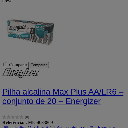
breve
Comparar
Comparar
Pilha alcalina Max Plus AA/LR6 –
conjunto de 20 – Energizer
(0)
0.0
Referência:
: MIG4033869
em
Pilha alcalina Max Plus AA/LR6 – conjunto de 20 – Energizer