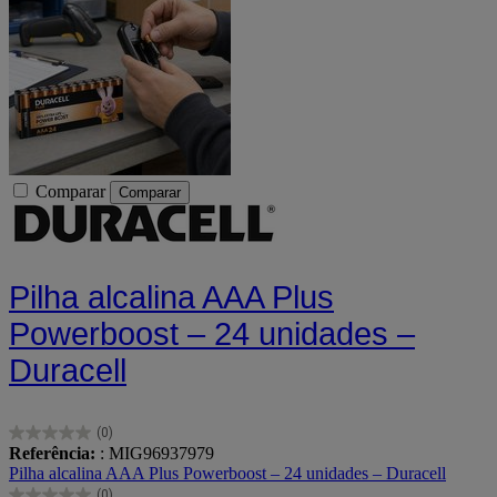
Comparar
Comparar
Pilha alcalina AAA Plus
Powerboost – 24 unidades –
Duracell
(0)
0.0
Referência:
: MIG96937979
em
Pilha alcalina AAA Plus Powerboost – 24 unidades – Duracell
5
(0)