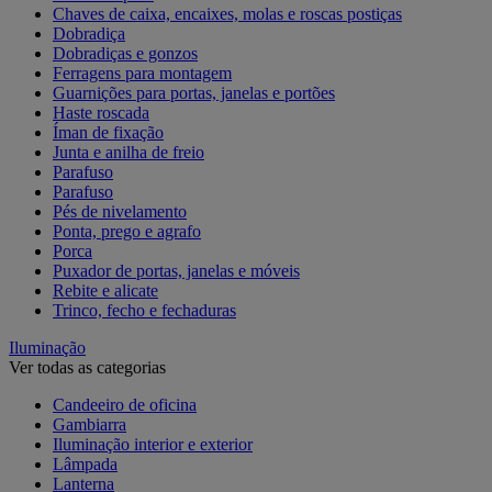
Chaves de caixa, encaixes, molas e roscas postiças
Dobradiça
Dobradiças e gonzos
Ferragens para montagem
Guarnições para portas, janelas e portões
Haste roscada
Íman de fixação
Junta e anilha de freio
Parafuso
Parafuso
Pés de nivelamento
Ponta, prego e agrafo
Porca
Puxador de portas, janelas e móveis
Rebite e alicate
Trinco, fecho e fechaduras
Iluminação
Ver todas as categorias
Candeeiro de oficina
Gambiarra
Iluminação interior e exterior
Lâmpada
Lanterna