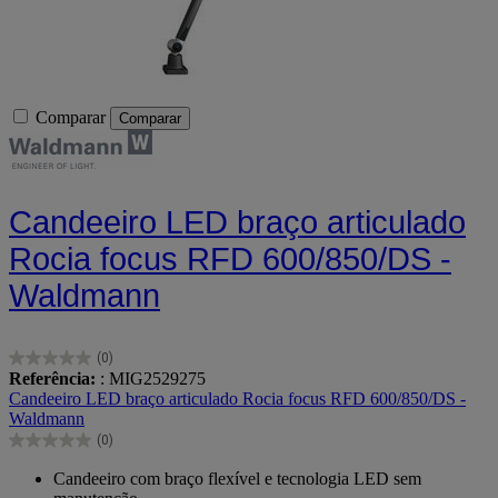
Comparar
Comparar
Candeeiro LED braço articulado
Rocia focus RFD 600/850/DS -
Waldmann
(0)
0.0
Referência:
: MIG2529275
em
Candeeiro LED braço articulado Rocia focus RFD 600/850/DS -
5
Waldmann
estrelas.
(0)
0.0
em
Candeeiro com braço flexível e tecnologia LED sem
5