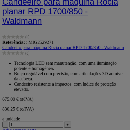
Candeeiro para máquina Rocia
planar RPD 1700/850 -
Waldmann
(0)
0.0
Referência:
: MIG2529271
em
Candeeiro para máquina Rocia planar RPD 1700/850 - Waldmann
5
(0)
estrelas.
0.0
em
Tecnologia LED sem manutenção, com uma iluminação
5
potente e homogénea.
estrelas.
Braço regulável com precisão, com articulações 3D ao nível
da cabeça.
Candeeiro resistente a impactos, com índice de proteção
elevado.
675,00 €
(s/IVA)
830,25 € (c/IVA)
a unidade
-
+