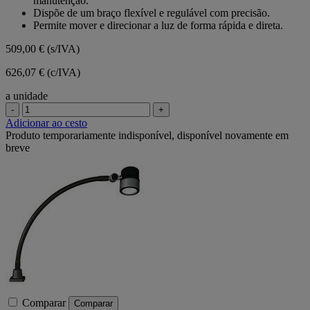
manutenção.
estrelas.
Dispõe de um braço flexível e regulável com precisão.
Permite mover e direcionar a luz de forma rápida e direta.
509,00 €
(s/IVA)
626,07 € (c/IVA)
a unidade
-
+
Adicionar ao cesto
Produto temporariamente indisponível, disponível novamente em
breve
Comparar
Comparar