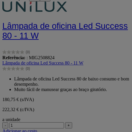
Lâmpada de oficina Led Success
80 - 11 W
(0)
0.0
Referência:
: MIG2508824
em
Lâmpada de oficina Led Success 80 - 11 W
5
(0)
estrelas.
0.0
em
Lâmpada de oficina Led Success 80 de baixo consumo e bom
5
desempenho.
estrelas.
Muito fácil de manusear graças ao braço giratório.
180,75 €
(s/IVA)
222,32 € (c/IVA)
a unidade
-
+
Adicionar ao cesto