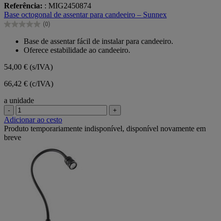
0.0
Referência:
: MIG2450874
em
Base octogonal de assentar para candeeiro – Sunnex
5
(0)
estrelas.
0.0
em
Base de assentar fácil de instalar para candeeiro.
5
Oferece estabilidade ao candeeiro.
estrelas.
54,00 €
(s/IVA)
66,42 € (c/IVA)
a unidade
-
+
Adicionar ao cesto
Produto temporariamente indisponível, disponível novamente em
breve