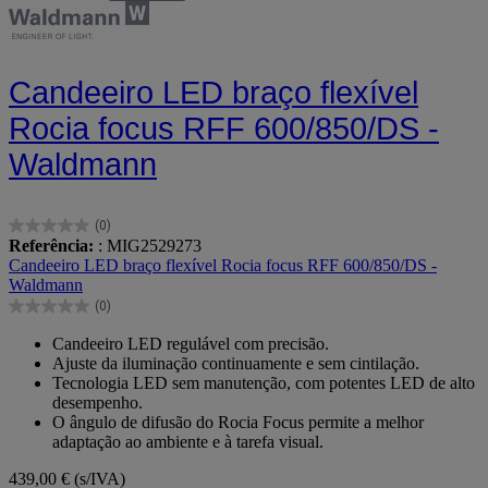
Candeeiro LED braço flexível
Rocia focus RFF 600/850/DS -
Waldmann
(0)
0.0
Referência:
: MIG2529273
em
Candeeiro LED braço flexível Rocia focus RFF 600/850/DS -
5
Waldmann
estrelas.
(0)
0.0
em
Candeeiro LED regulável com precisão.
5
Ajuste da iluminação continuamente e sem cintilação.
estrelas.
Tecnologia LED sem manutenção, com potentes LED de alto
desempenho.
O ângulo de difusão do Rocia Focus permite a melhor
adaptação ao ambiente e à tarefa visual.
439,00 €
(s/IVA)