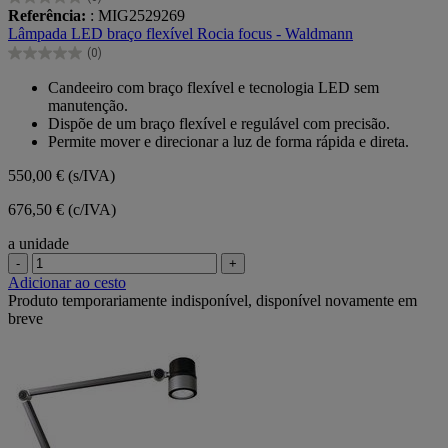
0.0
Referência:
: MIG2529269
em
Lâmpada LED braço flexível Rocia focus - Waldmann
5
(0)
estrelas.
0.0
em
Candeeiro com braço flexível e tecnologia LED sem
5
manutenção.
estrelas.
Dispõe de um braço flexível e regulável com precisão.
Permite mover e direcionar a luz de forma rápida e direta.
550,00 €
(s/IVA)
676,50 € (c/IVA)
a unidade
-
+
Adicionar ao cesto
Produto temporariamente indisponível, disponível novamente em
breve