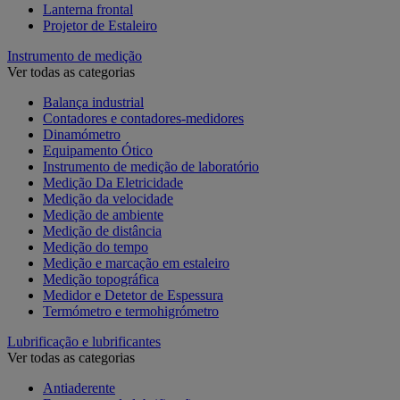
Lanterna frontal
Projetor de Estaleiro
Instrumento de medição
Ver todas as categorias
Balança industrial
Contadores e contadores-medidores
Dinamómetro
Equipamento Ótico
Instrumento de medição de laboratório
Medição Da Eletricidade
Medição da velocidade
Medição de ambiente
Medição de distância
Medição do tempo
Medição e marcação em estaleiro
Medição topográfica
Medidor e Detetor de Espessura
Termómetro e termohigrómetro
Lubrificação e lubrificantes
Ver todas as categorias
Antiaderente