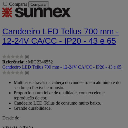
Comparar
Comparar
Candeeiro LED Tellus 700 mm -
12-24V CA/CC - IP20 - 43 e 65
(0)
0.0
Referência:
: MIG2346552
em
Candeeiro LED Tellus 700 mm - 12-24V CA/CC - IP20 - 43 e 65
5
(0)
estrelas.
0.0
em
Multiusos através da cabeça do candeeiro em alumínio e do
5
seu braço flexível e robusto.
estrelas.
Proporciona um feixe de qualidade, com excelente
reprodução de cor.
Candeeiro LED Tellus de consumo muito baixo.
Grande durabilidade.
Desde de
305,00 €
(s/IVA)