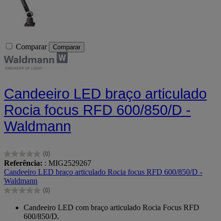
Comparar
Comparar
Candeeiro LED braço articulado
Rocia focus RFD 600/850/D -
Waldmann
(0)
0.0
Referência:
: MIG2529267
em
Candeeiro LED braço articulado Rocia focus RFD 600/850/D -
5
Waldmann
estrelas.
(0)
0.0
em
Candeeiro LED com braço articulado Rocia Focus RFD
5
600/850/D.
estrelas.