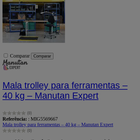
Comparar
Comparar
Mala trolley para ferramentas –
40 kg – Manutan Expert
(0)
0.0
Referência:
: MIG5569667
em
Mala trolley para ferramentas – 40 kg – Manutan Expert
5
(0)
estrelas.
0.0
em