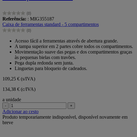
(0)
0.0
Referência:
: MIG355187
em
Caixa de ferramentas standard - 5 compartimentos
5
(0)
estrelas.
0.0
em
Acesso fácil a ferramentas através de abertura grande.
5
A tampa superior em 2 partes cobre todos os compartimentos.
estrelas.
Movimentação suave das pegas e dos compartimentos graças
às pequenas bielas com travões.
Pega dupla redonda sem junta.
Linguetas para bloqueio de cadeados.
109,25 €
(s/IVA)
134,38 € (c/IVA)
a unidade
-
+
Adicionar ao cesto
Produto temporariamente indisponível, disponível novamente em
breve