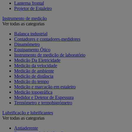
Lanterna frontal
Projetor de Estaleiro
Instrumento de medição
Ver todas as categorias
Balança industrial
Contadores e contadores-medidores
Dinamómetro
Equipamento Ótico
Instrumento de medição de laboratório
Medição Da Eletricidade
Medição da velocidade
Medição de ambiente
Medição de distância
Medição do tempo
Medição e marcação em estaleiro
Medição topográfica
Medidor e Detetor de Espessura
Termómetro e termohigrómetro
Lubrificação e lubrificantes
Ver todas as categorias
Antiaderente