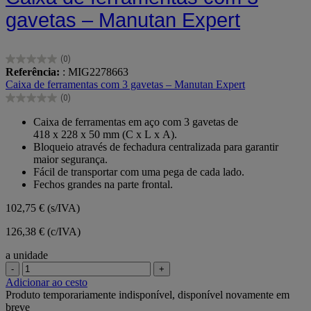
gavetas – Manutan Expert
(0)
0.0
Referência:
: MIG2278663
em
Caixa de ferramentas com 3 gavetas – Manutan Expert
5
(0)
estrelas.
0.0
em
Caixa de ferramentas em aço com 3 gavetas de
5
418 x 228 x 50 mm (C x L x A).
estrelas.
Bloqueio através de fechadura centralizada para garantir
maior segurança.
Fácil de transportar com uma pega de cada lado.
Fechos grandes na parte frontal.
102,75 €
(s/IVA)
126,38 € (c/IVA)
a unidade
-
+
Adicionar ao cesto
Produto temporariamente indisponível, disponível novamente em
breve