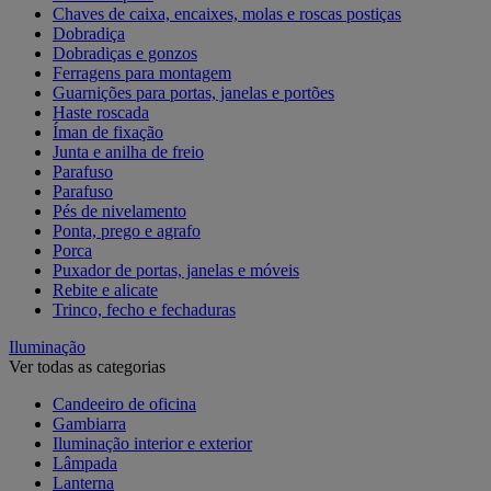
Chaves de caixa, encaixes, molas e roscas postiças
Dobradiça
Dobradiças e gonzos
Ferragens para montagem
Guarnições para portas, janelas e portões
Haste roscada
Íman de fixação
Junta e anilha de freio
Parafuso
Parafuso
Pés de nivelamento
Ponta, prego e agrafo
Porca
Puxador de portas, janelas e móveis
Rebite e alicate
Trinco, fecho e fechaduras
Iluminação
Ver todas as categorias
Candeeiro de oficina
Gambiarra
Iluminação interior e exterior
Lâmpada
Lanterna