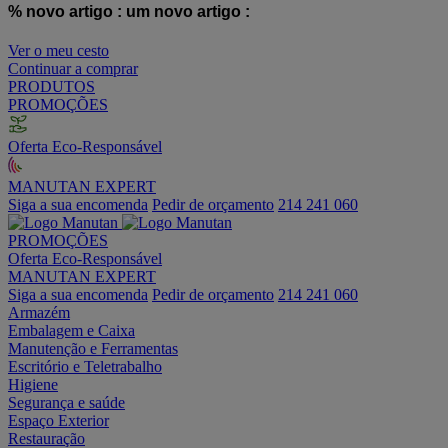
% novo artigo :
um novo artigo :
Ver o meu cesto
Continuar a comprar
PRODUTOS
PROMOÇÕES
Oferta Eco-Responsável
MANUTAN EXPERT
Siga a sua encomenda
Pedir de orçamento
214 241 060
PROMOÇÕES
Oferta Eco-Responsável
MANUTAN EXPERT
Siga a sua encomenda
Pedir de orçamento
214 241 060
Armazém
Embalagem e Caixa
Manutenção e Ferramentas
Escritório e Teletrabalho
Higiene
Segurança e saúde
Espaço Exterior
Restauração