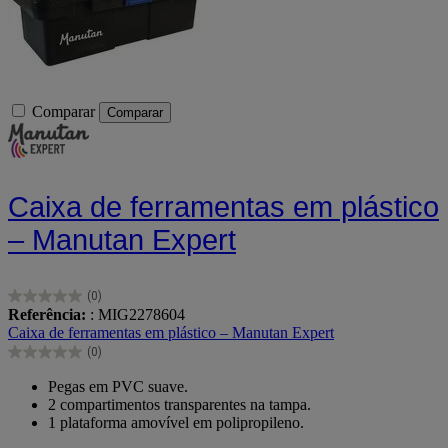
Comparar
Comparar
Caixa de ferramentas em plástico
– Manutan Expert
(0)
0.0
Referência:
: MIG2278604
em
Caixa de ferramentas em plástico – Manutan Expert
5
(0)
estrelas.
0.0
em
Pegas em PVC suave.
5
2 compartimentos transparentes na tampa.
estrelas.
1 plataforma amovível em polipropileno.