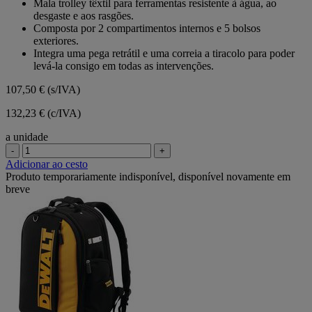
Mala trolley têxtil para ferramentas resistente à água, ao
5
desgaste e aos rasgões.
estrelas.
Composta por 2 compartimentos internos e 5 bolsos
exteriores.
Integra uma pega retrátil e uma correia a tiracolo para poder
levá-la consigo em todas as intervenções.
107,50 €
(s/IVA)
132,23 € (c/IVA)
a unidade
-
+
Adicionar ao cesto
Produto temporariamente indisponível, disponível novamente em
breve