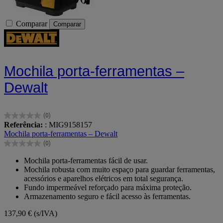
Comparar
Comparar
Mochila porta-ferramentas –
Dewalt
(0)
0.0
Referência:
: MIG9158157
em
Mochila porta-ferramentas – Dewalt
5
(0)
estrelas.
0.0
em
Mochila porta-ferramentas fácil de usar.
5
Mochila robusta com muito espaço para guardar ferramentas,
estrelas.
acessórios e aparelhos elétricos em total segurança.
Fundo impermeável reforçado para máxima proteção.
Armazenamento seguro e fácil acesso às ferramentas.
137,90 €
(s/IVA)