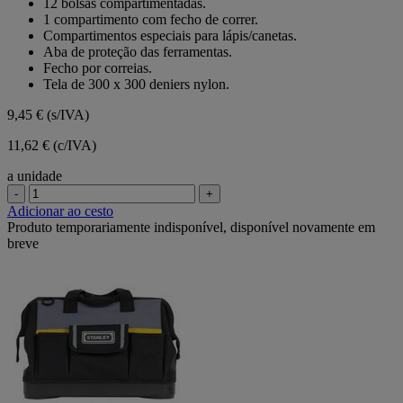
12 bolsas compartimentadas.
avaliação
5
1 compartimento com fecho de correr.
estrelas.
Compartimentos especiais para lápis/canetas.
1
Aba de proteção das ferramentas.
avaliação
Fecho por correias.
Tela de 300 x 300 deniers nylon.
9,45 €
(s/IVA)
11,62 € (c/IVA)
a unidade
-
+
Adicionar ao cesto
Produto temporariamente indisponível, disponível novamente em
breve