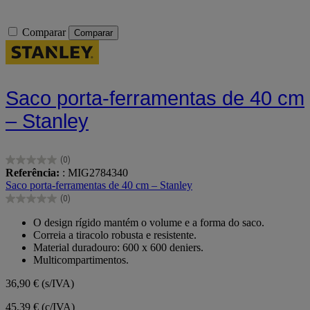
Comparar
Comparar
Saco porta-ferramentas de 40 cm
– Stanley
(0)
0.0
Referência:
: MIG2784340
em
Saco porta-ferramentas de 40 cm – Stanley
5
(0)
estrelas.
0.0
em
O design rígido mantém o volume e a forma do saco.
5
Correia a tiracolo robusta e resistente.
estrelas.
Material duradouro: 600 x 600 deniers.
Multicompartimentos.
36,90 €
(s/IVA)
45,39 € (c/IVA)