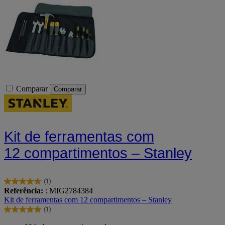
Comparar
Comparar
Kit de ferramentas com
12 compartimentos – Stanley
(1)
5.0
Referência:
: MIG2784384
em
Kit de ferramentas com 12 compartimentos – Stanley
5
(1)
estrelas.
5.0
1
em