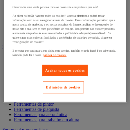
Chave de caixa e roquete
Chave de parafusos e ponta de aparafusamento
Oferecer-lhe uma visita personalizada ao nosso site é importante para nós!
Chave dinamométrica e chave de fendas
Composição de ferramentas
Ao clicar no botão "Aceitar todos os cookies", a nossa plataforma poderá trocar
informações com o seu navegador através de cookies. Essas informações permitem que a
Cortador, tesoura e serra
nossa equipa de marketing e os nossos parceiros da Internet avaliem o desempenho do
Lima, folha abrasiva, plaina
nosso site e analisem as suas preferências de compra. Isso permite-nos oferecer produtos
Martelo e ferramentas de impacto
ainda mais adequados às suas necessidades e publicidade adequada/personalizado. Se
Torno de bancada, extrator e grampo
quiser saber mais sobre as finalidades e preferências de cada tipo de cookie, clique em
"configurações de cookies".
Ferramentas manuais profissão especializada
E se optar por continuar a sua visita sem cookies, também o pode fazer! Para saber mais,
Ver todas as categorias
também pode ler a nossa
política de cookies.
Acessórios magnéticos
Ferramentas antideflagrantes
Aceitar todos os cookies
Ferramentas de canalizador
Ferramentas de Eletricista
Ferramentas de eletrónica
Definições de cookies
Ferramentas de ladrilhador
Ferramentas de mecânico
Ferramentas de pedreiro
Ferramentas de pintor
Ferramentas de plaquista
Ferramentas para aeronáutica
Ferramentas para trabalho em altura
Ferramentas pneumáticas