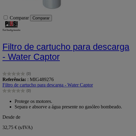
Comparar
Comparar
Filtro de cartucho para descarga
- Water Captor
(0)
0.0
Referência:
: MIG489276
em
Filtro de cartucho para descarga - Water Captor
5
(0)
estrelas.
0.0
em
Protege os motores.
5
Separa e absorve a água presente no gasóleo bombeado.
estrelas.
Desde de
32,75 €
(s/IVA)