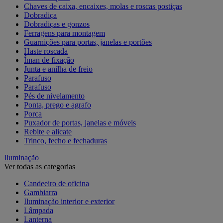
Chaves de caixa, encaixes, molas e roscas postiças
Dobradiça
Dobradiças e gonzos
Ferragens para montagem
Guarnições para portas, janelas e portões
Haste roscada
Íman de fixação
Junta e anilha de freio
Parafuso
Parafuso
Pés de nivelamento
Ponta, prego e agrafo
Porca
Puxador de portas, janelas e móveis
Rebite e alicate
Trinco, fecho e fechaduras
Iluminação
Ver todas as categorias
Candeeiro de oficina
Gambiarra
Iluminação interior e exterior
Lâmpada
Lanterna