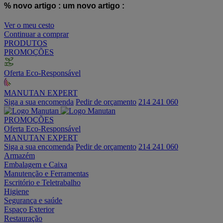
% novo artigo :
um novo artigo :
Ver o meu cesto
Continuar a comprar
PRODUTOS
PROMOÇÕES
Oferta Eco-Responsável
MANUTAN EXPERT
Siga a sua encomenda
Pedir de orçamento
214 241 060
PROMOÇÕES
Oferta Eco-Responsável
MANUTAN EXPERT
Siga a sua encomenda
Pedir de orçamento
214 241 060
Armazém
Embalagem e Caixa
Manutenção e Ferramentas
Escritório e Teletrabalho
Higiene
Segurança e saúde
Espaço Exterior
Restauração