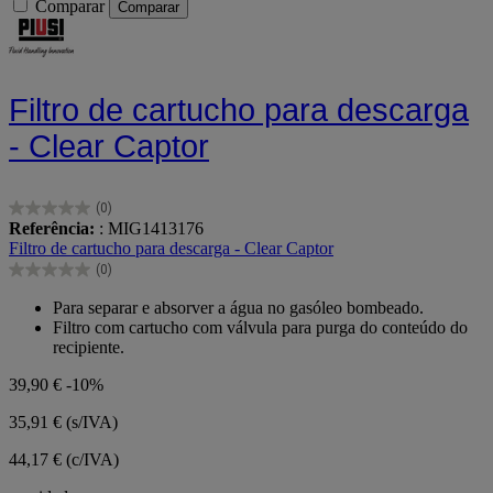
Comparar
Comparar
Filtro de cartucho para descarga
- Clear Captor
(0)
0.0
Referência:
: MIG1413176
em
Filtro de cartucho para descarga - Clear Captor
5
(0)
estrelas.
0.0
em
Para separar e absorver a água no gasóleo bombeado.
5
Filtro com cartucho com válvula para purga do conteúdo do
estrelas.
recipiente.
39,90 €
-10%
35,91 €
(s/IVA)
44,17 € (c/IVA)