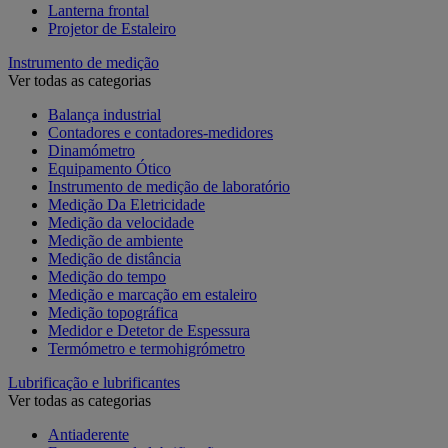
Lanterna frontal
Projetor de Estaleiro
Instrumento de medição
Ver todas as categorias
Balança industrial
Contadores e contadores-medidores
Dinamómetro
Equipamento Ótico
Instrumento de medição de laboratório
Medição Da Eletricidade
Medição da velocidade
Medição de ambiente
Medição de distância
Medição do tempo
Medição e marcação em estaleiro
Medição topográfica
Medidor e Detetor de Espessura
Termómetro e termohigrómetro
Lubrificação e lubrificantes
Ver todas as categorias
Antiaderente