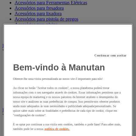
Acessórios para Ferramentas Elétricas
Acessórios para fresadora
Acessórios para lixadora
Acessórios para pistola de pregos
Acessórios para plaina
Acessórios para rebarbadora
Acessórios para serra
Ferramentas fixas, máquinas de oficina
Ver todas as categorias
Continuar sem aceitar
Antirruído
Bem-vindo à Manutan
Base para ferramentas fixas
Berbequim de coluna e bancada
Esmeriladora e acessórios
Oferecer-lhe uma visita personalizada ao nosso site é importante para nós!
Prensa e cisalha de oficina
Segurança de máquinas
Ao clicar no botão "Aceitar todos os cookies", a nossa plataforma poderá trocar
informações com o seu navegador através de cookies. Essas informações permitem que a
Serra de disco, lixadora e serra de fita
nossa equipa de marketing e os nossos parceiros da Internet avaliem o desempenho do
Tornos e acessórios
nosso site e analisem as suas preferências de compra. Isso permite-nos oferecer produtos
ainda mais adequados às suas necessidades e publicidade adequada/personalizado. Se
Ferramentas manuais
quiser saber mais sobre as finalidades e preferências de cada tipo de cookie, clique em
Ver todas as categorias
"configurações de cookies".
E se optar por continuar a sua visita sem cookies, também o pode fazer! Para saber mais,
Alicate
também pode ler a nossa
política de cookies.
Chave