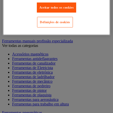
Chave de caixa e roquete
Chave de parafusos e ponta de aparafusamento
Aceitar todos os cookies
Chave dinamométrica e chave de fendas
Composição de ferramentas
Cortador, tesoura e serra
Definições de cookies
Lima, folha abrasiva, plaina
Martelo e ferramentas de impacto
Torno de bancada, extrator e grampo
Ferramentas manuais profissão especializada
Ver todas as categorias
Acessórios magnéticos
Ferramentas antideflagrantes
Ferramentas de canalizador
Ferramentas de Eletricista
Ferramentas de eletrónica
Ferramentas de ladrilhador
Ferramentas de mecânico
Ferramentas de pedreiro
Ferramentas de pintor
Ferramentas de plaquista
Ferramentas para aeronáutica
Ferramentas para trabalho em altura
Ferramentas pneumáticas