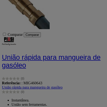
Comparar
Comparar
União rápida para mangueira de
gasóleo
(0)
0.0
Referência:
: MIG460643
em
União rápida para mangueira de gasóleo
5
(0)
estrelas.
0.0
em
Instantânea.
5
União sem ferramentas.
estrelas.