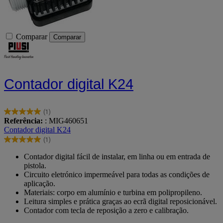
Comparar
Comparar
Contador digital K24
(1)
5.0
Referência:
: MIG460651
em
Contador digital K24
5
(1)
estrelas.
5.0
1
em
Contador digital fácil de instalar, em linha ou em entrada de
avaliação
5
pistola.
estrelas.
Circuito eletrónico impermeável para todas as condições de
1
aplicação.
avaliação
Materiais: corpo em alumínio e turbina em polipropileno.
Leitura simples e prática graças ao ecrã digital reposicionável.
Contador com tecla de reposição a zero e calibração.