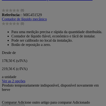
(0)
0.0
Referência:
: MIG451529
em
Contador de líquido mecânico
5
(0)
estrelas.
0.0
em
Para uma medição precisa e rápida da quantidade distribuída.
5
Contador de líquido fiável, económico e fácil de instalar.
estrelas.
Pode ser calibrado no local da instalação.
Botão de reposição a zero.
Desde de
178,50 €
(s/IVA)
219,56 € (c/IVA)
a unidade
Ver as 2 opções
Produto temporariamente indisponível, disponível novamente em
breve
Comparar
Adicione outro artigo para comparar
Adicionado