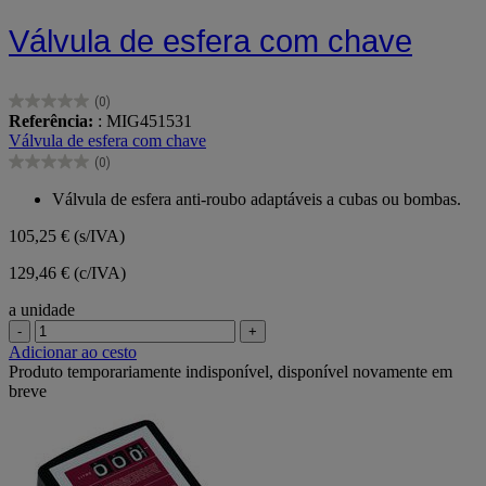
Válvula de esfera com chave
(0)
0.0
Referência:
: MIG451531
em
Válvula de esfera com chave
5
(0)
estrelas.
0.0
em
Válvula de esfera anti-roubo adaptáveis a cubas ou bombas.
5
estrelas.
105,25 €
(s/IVA)
129,46 € (c/IVA)
a unidade
-
+
Adicionar ao cesto
Produto temporariamente indisponível, disponível novamente em
breve