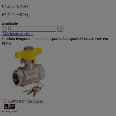
67,25 €
(s/IVA)
82,72 € (c/IVA)
a unidade
-
+
Adicionar ao cesto
Produto temporariamente indisponível, disponível novamente em
breve
Comparar
Comparar