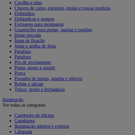
Cavilha e pino
Chaves de caixa, encaixes, molas e roscas postiças
Dobradiça
Dobradiças e gonzos
Ferragens para montagem
Guarnições para portas, janelas e portões
Haste roscada
Íman de fixação
Junta e anilha de freio
Parafuso
Parafuso
Pés de nivelamento
Ponta, prego e agrafo
Porca
Puxador de portas, janelas e móveis
Rebite e alicate
Trinco, fecho e fechaduras
Iluminação
Ver todas as categorias
Candeeiro de oficina
Gambiarra
Iluminação interior e exterior
Lâmpada