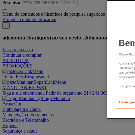
Pesquisar
Menu de conteúdos e históricos de pesquisa sugeridos
A minha conta
Identificar-se
×
adicionou % artigo(s) ao seu cesto :
Adicionou este artigo
Bem
Ver o meu cesto
Continuar a comprar
Oferecer-lhe 
PRODUTOS
Ao clicar no 
PROMOÇÕES
informações p
suas preferên
Oferta Eco-Responsável
adequada/pers
E se optar po
MANUTAN EXPERT
Siga a sua encomenda
Pedir de orçamento
214 241 060
Definiçõe
Armazém
Embalagem e Caixa
Manutenção e Ferramentas
Escritório e Teletrabalho
Higiene
Segurança e saúde