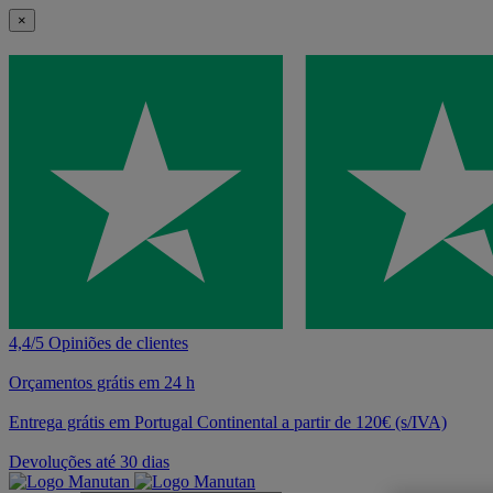
×
4,4/5 Opiniões de clientes
Orçamentos grátis em 24 h
Entrega grátis em Portugal Continental a partir de 120€ (s/IVA)
Devoluções até 30 dias