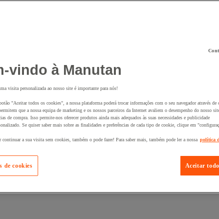
Cont
 ao seu cesto :
-vindo à Manutan
uma visita personalizada ao nosso site é importante para nós!
botão "Aceitar todos os cookies", a nossa plataforma poderá trocar informações com o seu navegador através de 
ermitem que a nossa equipa de marketing e os nossos parceiros da Internet avaliem o desempenho do nosso site
cias de compra. Isso permite-nos oferecer produtos ainda mais adequados às suas necessidades e publicidade
onalizado. Se quiser saber mais sobre as finalidades e preferências de cada tipo de cookie, clique em "configura
r continuar a sua visita sem cookies, também o pode fazer! Para saber mais, também pode ler a nossa
política 
s de cookies
Aceitar todo