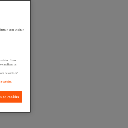
inuar sem aceitar
cookies. Essas
 e analisem as
ções de cookies".
de cookies.
s os cookies