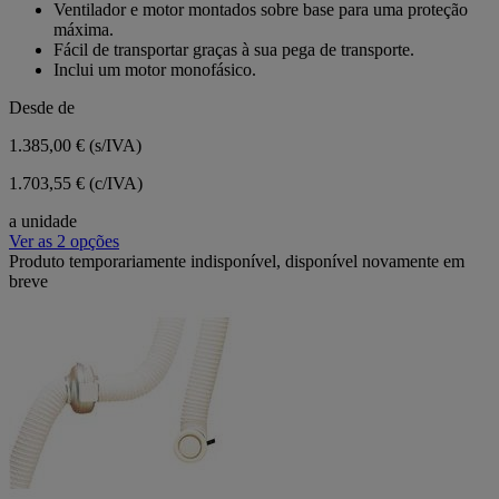
em
Ventilador e motor montados sobre base para uma proteção
5
máxima.
estrelas.
Fácil de transportar graças à sua pega de transporte.
Inclui um motor monofásico.
Desde de
1.385,00 €
(s/IVA)
1.703,55 € (c/IVA)
a unidade
Ver as 2 opções
Produto temporariamente indisponível, disponível novamente em
breve