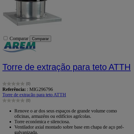
Comparar
Comparar
Torre de extração para teto ATTH
(0)
0.0
Referência:
: MIG296796
em
Torre de extração para teto ATTH
5
(0)
estrelas.
0.0
em
Renove o ar dos seus espaços de grande volume como
5
oficinas, armazéns ou edifícios agrícolas.
estrelas.
Torre económica e silenciosa.
Ventilador axial montado sobre base em chapa de aço pré-
galvanizada.