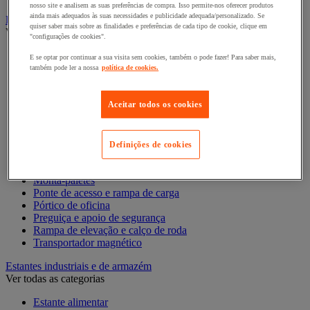
nosso site e analisem as suas preferências de compra. Isso permite-nos oferecer produtos
ainda mais adequados às suas necessidades e publicidade adequada/personalizado. Se
Empilhador, Mesa Elevatória e Sistemas de Elevação
quiser saber mais sobre as finalidades e preferências de cada tipo de cookie, clique em
Ver todas as categorias
"configurações de cookies".
Balanceiro
E se optar por continuar a sua visita sem cookies, também o pode fazer! Para saber mais,
Elevador de elevação
também pode ler a nossa
política de cookies.
Elevador de materiais
Empilhador
Aceitar todos os cookies
Grua
Grua e guindaste de oficina
Guincho de elevação, reboque e tração
Macaco
Definições de cookies
Macaco de bomba hidráulica e acessórios
Mesa elevatória
Monta-paletes
Ponte de acesso e rampa de carga
Pórtico de oficina
Preguiça e apoio de segurança
Rampa de elevação e calço de roda
Transportador magnético
Estantes industriais e de armazém
Ver todas as categorias
Estante alimentar