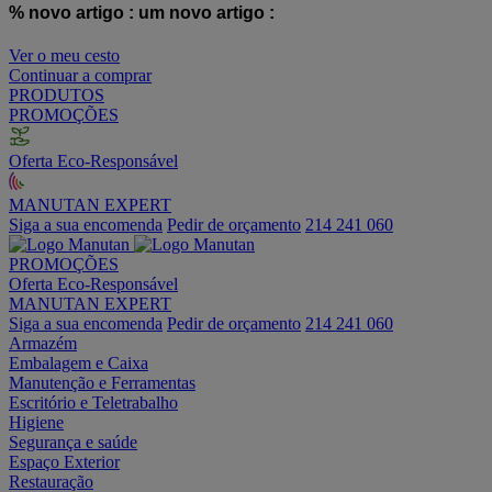
% novo artigo :
um novo artigo :
Ver o meu cesto
Continuar a comprar
PRODUTOS
PROMOÇÕES
Oferta Eco-Responsável
MANUTAN EXPERT
Siga a sua encomenda
Pedir de orçamento
214 241 060
PROMOÇÕES
Oferta Eco-Responsável
MANUTAN EXPERT
Siga a sua encomenda
Pedir de orçamento
214 241 060
Armazém
Embalagem e Caixa
Manutenção e Ferramentas
Escritório e Teletrabalho
Higiene
Segurança e saúde
Espaço Exterior
Restauração