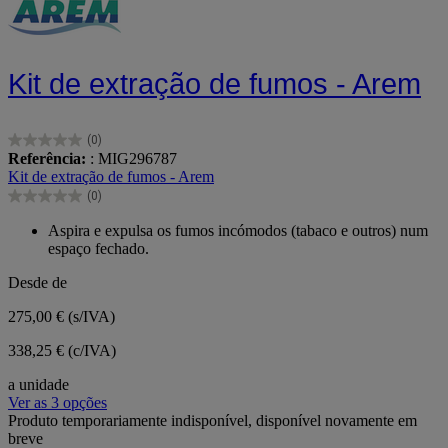
Kit de extração de fumos - Arem
(0)
0.0
Referência:
: MIG296787
em
Kit de extração de fumos - Arem
5
(0)
estrelas.
0.0
em
Aspira e expulsa os fumos incómodos (tabaco e outros) num
5
espaço fechado.
estrelas.
Desde de
275,00 €
(s/IVA)
338,25 € (c/IVA)
a unidade
Ver as 3 opções
Produto temporariamente indisponível, disponível novamente em
breve