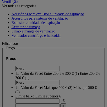
Ventilação
Ver todas as categorias
Acessórios para exaustor e unidade de aspiração
Acessórios para sistema de ventilação
Exaustor e unidade de aspiração
Extrator de fumaça
União e manga de ventilação
Ventilador centrífugo e helicoidal
Filtrar por
Preço
Preço
Valor da Facet
Entre 200 € e 300 €
(
1
)
Entre 200 € e
300 €
(1)
Valor da Facet
Mais que 500 €
(
2
)
Mais que 500 €
(2)
Limite baixo
Limite superior
€
- €