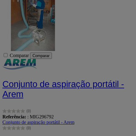
Comparar
Comparar
Conjunto de aspiração portátil -
Arem
(0)
0.0
Referência:
: MIG296792
em
Conjunto de aspiração portátil - Arem
5
(0)
estrelas.
0.0