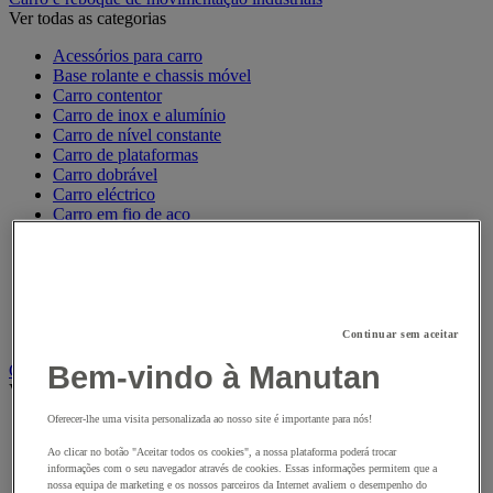
Ver todas as categorias
Acessórios para carro
Base rolante e chassis móvel
Carro contentor
Carro de inox e alumínio
Carro de nível constante
Carro de plataformas
Carro dobrável
Carro eléctrico
Carro em fio de aço
Carro para caixas
Carro para carga comprida e volumosa
Carros com espaldar fixo e taipal
Carros de preparação de encomendas
Reboque industrial
Serviço e Manipulação
Continuar sem aceitar
Bem-vindo à Manutan
Contentor móvel gradeado
Ver todas as categorias
Oferecer-lhe uma visita personalizada ao nosso site é importante para nós!
Acessórios para contentor móvel
Contentor móvel de segurança
Ao clicar no botão "Aceitar todos os cookies", a nossa plataforma poderá trocar
Contentor móvel encaixável
informações com o seu navegador através de cookies. Essas informações permitem que a
Contentor móvel standard
nossa equipa de marketing e os nossos parceiros da Internet avaliem o desempenho do