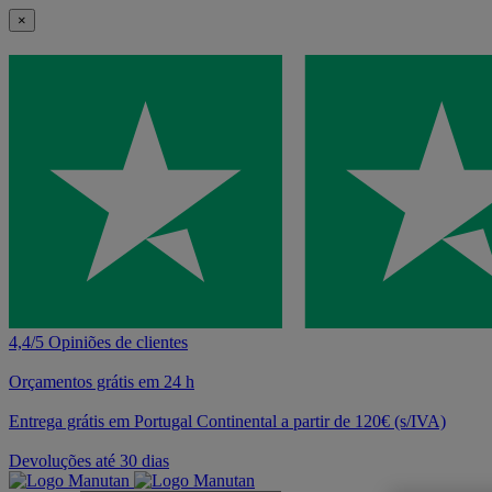
×
4,4/5 Opiniões de clientes
Orçamentos grátis em 24 h
Entrega grátis em Portugal Continental a partir de 120€ (s/IVA)
Devoluções até 30 dias