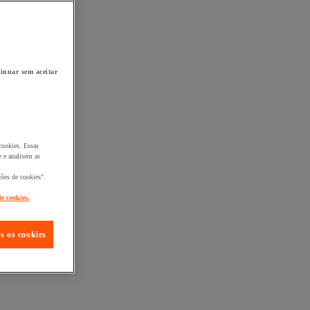
inuar sem aceitar
cookies. Essas
 e analisem as
ções de cookies".
de cookies.
s os cookies