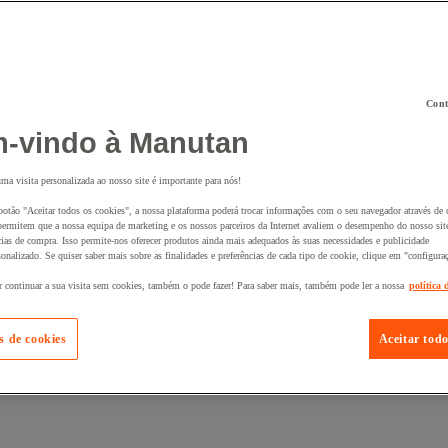
Cont
 ao seu cesto :
-vindo à Manutan
uma visita personalizada ao nosso site é importante para nós!
botão "Aceitar todos os cookies", a nossa plataforma poderá trocar informações com o seu navegador através de 
ermitem que a nossa equipa de marketing e os nossos parceiros da Internet avaliem o desempenho do nosso site
cias de compra. Isso permite-nos oferecer produtos ainda mais adequados às suas necessidades e publicidade
onalizado. Se quiser saber mais sobre as finalidades e preferências de cada tipo de cookie, clique em "configura
r continuar a sua visita sem cookies, também o pode fazer! Para saber mais, também pode ler a nossa
política 
s de cookies
Aceitar todo