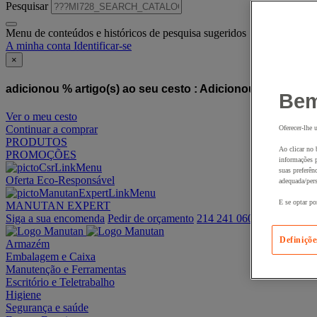
Pesquisar
Menu de conteúdos e históricos de pesquisa sugeridos
A minha conta
Identificar-se
×
adicionou % artigo(s) ao seu cesto :
Adicionou este artigo
Bem
Ver o meu cesto
Continuar a comprar
Oferecer-lhe 
PRODUTOS
Ao clicar no 
PROMOÇÕES
informações p
suas preferên
Oferta Eco-Responsável
adequada/pers
E se optar po
MANUTAN EXPERT
Siga a sua encomenda
Pedir de orçamento
214 241 060
Definiçõe
Armazém
Embalagem e Caixa
Manutenção e Ferramentas
Escritório e Teletrabalho
Higiene
Segurança e saúde