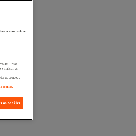
inuar sem aceitar
cookies. Essas
 e analisem as
ções de cookies".
de cookies.
s os cookies