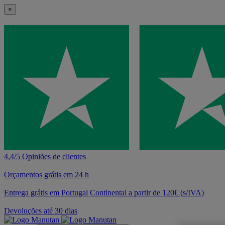
×
4,4/5 Opiniões de clientes
Orçamentos grátis em 24 h
Entrega grátis em Portugal Continental a partir de 120€ (s/IVA)
Devoluções até 30 dias