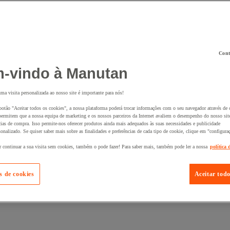
Cont
 ao seu cesto :
-vindo à Manutan
uma visita personalizada ao nosso site é importante para nós!
botão "Aceitar todos os cookies", a nossa plataforma poderá trocar informações com o seu navegador através de 
ermitem que a nossa equipa de marketing e os nossos parceiros da Internet avaliem o desempenho do nosso site
cias de compra. Isso permite-nos oferecer produtos ainda mais adequados às suas necessidades e publicidade
onalizado. Se quiser saber mais sobre as finalidades e preferências de cada tipo de cookie, clique em "configura
r continuar a sua visita sem cookies, também o pode fazer! Para saber mais, também pode ler a nossa
política 
s de cookies
Aceitar todo