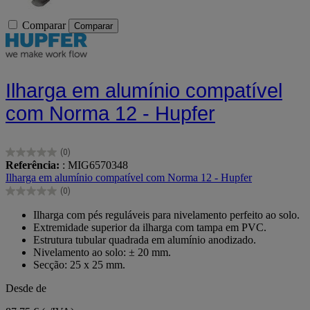
Comparar
Comparar
Ilharga em alumínio compatível
com Norma 12 - Hupfer
(0)
0.0
Referência:
: MIG6570348
em
Ilharga em alumínio compatível com Norma 12 - Hupfer
5
(0)
estrelas.
0.0
em
Ilharga com pés reguláveis para nivelamento perfeito ao solo.
5
Extremidade superior da ilharga com tampa em PVC.
estrelas.
Estrutura tubular quadrada em alumínio anodizado.
Nivelamento ao solo: ± 20 mm.
Secção: 25 x 25 mm.
Desde de