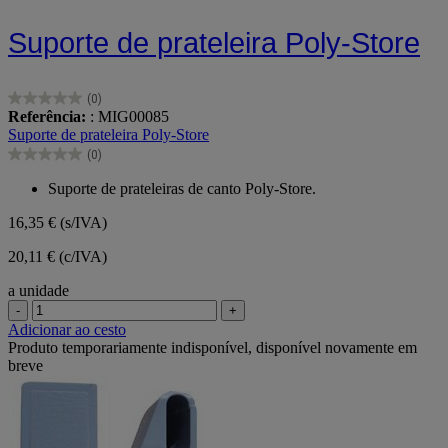
Suporte de prateleira Poly-Store
(0)
0.0
Referência:
: MIG00085
em
Suporte de prateleira Poly-Store
5
(0)
estrelas.
0.0
em
Suporte de prateleiras de canto Poly-Store.
5
estrelas.
16,35 €
(s/IVA)
20,11 € (c/IVA)
a unidade
-
+
Adicionar ao cesto
Produto temporariamente indisponível, disponível novamente em
breve