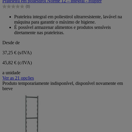
Prateleira em poliestirol Norme 12 – integral - Hupfer
5
(0)
estrelas.
0.0
em
Prateleira integral em poliestirol ultrarresistente, lavável na
5
máquina para garantir o máximo de higiene.
estrelas.
É possível armazenar alimentos e produtos sensíveis
diretamente nas prateleiras.
Desde de
37,25 €
(s/IVA)
45,82 € (c/IVA)
a unidade
Ver as 21 opções
Produto temporariamente indisponível, disponível novamente em
breve