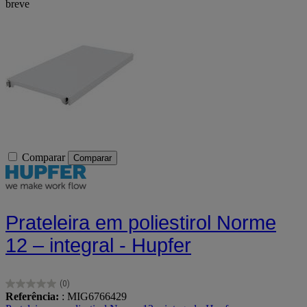
breve
Comparar
Comparar
Prateleira em poliestirol Norme
12 – integral - Hupfer
(0)
0.0
Referência:
: MIG6766429
em