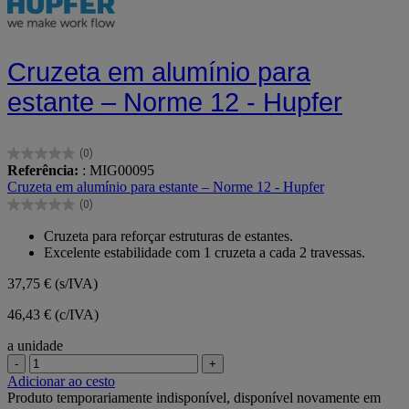
Cruzeta em alumínio para
estante – Norme 12 - Hupfer
(0)
0.0
Referência:
: MIG00095
em
Cruzeta em alumínio para estante – Norme 12 - Hupfer
5
(0)
estrelas.
0.0
em
Cruzeta para reforçar estruturas de estantes.
5
Excelente estabilidade com 1 cruzeta a cada 2 travessas.
estrelas.
37,75 €
(s/IVA)
46,43 € (c/IVA)
a unidade
-
+
Adicionar ao cesto
Produto temporariamente indisponível, disponível novamente em