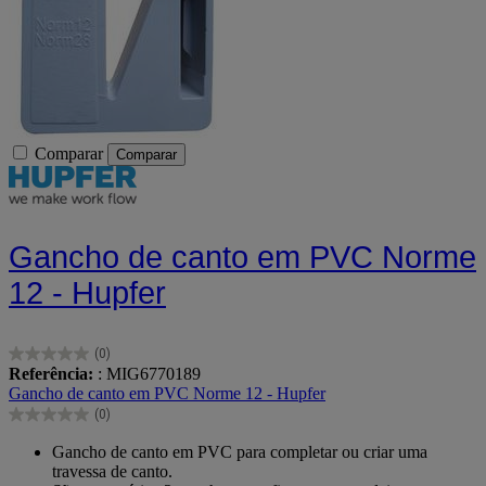
Comparar
Comparar
Gancho de canto em PVC Norme
12 - Hupfer
(0)
0.0
Referência:
: MIG6770189
em
Gancho de canto em PVC Norme 12 - Hupfer
5
(0)
estrelas.
0.0
em
Gancho de canto em PVC para completar ou criar uma
5
travessa de canto.
estrelas.