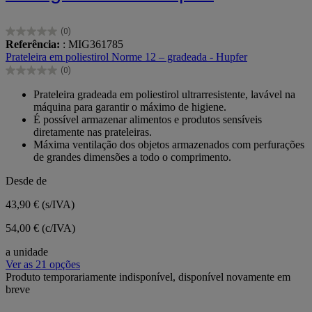
(0)
0.0
Referência:
: MIG361785
em
Prateleira em poliestirol Norme 12 – gradeada - Hupfer
5
(0)
estrelas.
0.0
em
Prateleira gradeada em poliestirol ultrarresistente, lavável na
5
máquina para garantir o máximo de higiene.
estrelas.
É possível armazenar alimentos e produtos sensíveis
diretamente nas prateleiras.
Máxima ventilação dos objetos armazenados com perfurações
de grandes dimensões a todo o comprimento.
Desde de
43,90 €
(s/IVA)
54,00 € (c/IVA)
a unidade
Ver as 21 opções
Produto temporariamente indisponível, disponível novamente em
breve