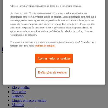
Estante dinâmica
Estante para coroas e rolos
Oferecer-lhe uma visita personalizada ao nosso site é importante para nós!
Estantes de cargas leves
Ao clicar no botão "Aceitar todos os cookies", a nossa plataforma poderá trocar
Estantes de cargas médias
informações com o seu navegador através de cookies. Essas informações permitem que a
Estantes de cargas pesadas
nossa equipa de marketing e os nossos parceiros da Internet avaliem o desempenho do
Estantes de paletes
nosso site e analisem as suas preferências de compra. Isso permite-nos oferecer produtos
Estantes para a indústria automóvel
ainda mais adequados às suas necessidades e publicidade adequada/personalizado. Se
Estantes para cargas compridas
quiser saber mais sobre as finalidades e preferências de cada tipo de cookie, clique em
"configurações de cookies".
Estantes para lojas e sistemas de grande distribuição
Mezaninos de armazém
E se optar por continuar a sua visita sem cookies, também o pode fazer! Para saber mais,
também pode ler a nossa
política de cookies.
Linga e acessório de elevação
Ver todas as categorias
Aceitar todos os cookies
Anel de elevação
Cabo
Corda entrançada e corda
Definições de cookies
Correia e barra de estiva
Corrente em aço
Elástico
Elo e malha
Esticador
Gancho
Lingas em aço e tecido
Manilha