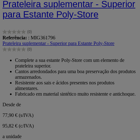
Prateleira suplementar - Superior
para Estante Poly-Store
(0)
0.0
Referência:
: MIG361796
em
Prateleira suplementar - Superior para Estante Poly-Store
5
(0)
estrelas.
0.0
em
Complete a sua estante Poly-Store com um elemento de
5
prateleira superior.
estrelas.
Cantos arredondados para uma boa preservação dos produtos
armazenados.
Resistente aos sais e ácidos presentes nos produtos
alimentares.
Fabricado em material sintético muito resistente e antichoque.
Desde de
77,90 €
(s/IVA)
95,82 € (c/IVA)
a unidade