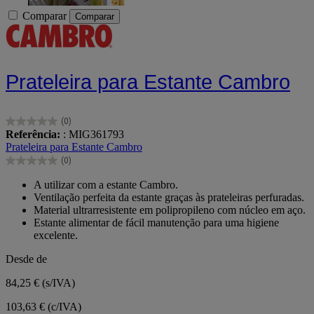
Comparar
Comparar
Prateleira para Estante Cambro
(0)
0.0
Referência:
: MIG361793
em
Prateleira para Estante Cambro
5
(0)
estrelas.
0.0
em
A utilizar com a estante Cambro.
5
Ventilação perfeita da estante graças às prateleiras perfuradas.
estrelas.
Material ultrarresistente em polipropileno com núcleo em aço.
Estante alimentar de fácil manutenção para uma higiene
excelente.
Desde de
84,25 €
(s/IVA)
103,63 € (c/IVA)