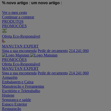
% novo artigo :
um novo artigo :
Ver o meu cesto
Continuar a comprar
PRODUTOS
PROMOÇÕES
Oferta Eco-Responsável
MANUTAN EXPERT
Siga a sua encomenda
Pedir de orçamento
214 241 060
PROMOÇÕES
Oferta Eco-Responsável
MANUTAN EXPERT
Siga a sua encomenda
Pedir de orçamento
214 241 060
Armazém
Embalagem e Caixa
Manutenção e Ferramentas
Escritório e Teletrabalho
Higiene
Segurança e saúde
Espaço Exterior
Restauração