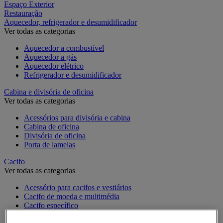
Espaço Exterior
Restauração
Aquecedor, refrigerador e desumidificador
Ver todas as categorias
Aquecedor a combustível
Aquecedor a gás
Aquecedor elétrico
Refrigerador e desumidificador
Cabina e divisória de oficina
Ver todas as categorias
Acessórios para divisória e cabina
Cabina de oficina
Divisória de oficina
Porta de lamelas
Cacifo
Ver todas as categorias
Acessório para cacifos e vestiários
Cacifo de moeda e multimédia
Cacifo específico
Cacifo monobloco