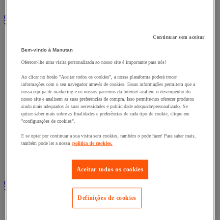
Cacifo para a indústria
Carro e reboque de movimentação industriais
Ver todas as categorias
Continuar sem aceitar
Acessórios para carro
Base rolante e chassis móvel
Bem-vindo à Manutan
Carro contentor
Oferecer-lhe uma visita personalizada ao nosso site é importante para nós!
Carro de inox e alumínio
Carro de nível constante
Ao clicar no botão "Aceitar todos os cookies", a nossa plataforma poderá trocar
informações com o seu navegador através de cookies. Essas informações permitem que a
Carro de plataformas
nossa equipa de marketing e os nossos parceiros da Internet avaliem o desempenho do
Carro dobrável
nosso site e analisem as suas preferências de compra. Isso permite-nos oferecer produtos
Carro eléctrico
ainda mais adequados às suas necessidades e publicidade adequada/personalizado. Se
Carro em fio de aço
quiser saber mais sobre as finalidades e preferências de cada tipo de cookie, clique em
Carro para caixas
"configurações de cookies".
Carro para carga comprida e volumosa
E se optar por continuar a sua visita sem cookies, também o pode fazer! Para saber mais,
Carros com espaldar fixo e taipal
também pode ler a nossa
política de cookies.
Carros de preparação de encomendas
Reboque industrial
Serviço e Manipulação
Aceitar todos os cookies
Contentor móvel gradeado
Ver todas as categorias
Definições de cookies
Acessórios para contentor móvel
Contentor móvel de segurança