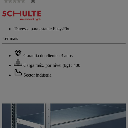
(0)
Sem
valor
de
classificação
Link
para
Travessa para estante Easy-Fix.
a
mesma
Ler mais
página.
Garantia do cliente : 3 anos
Carga máx. por nível (kg) : 400
Sector indústria