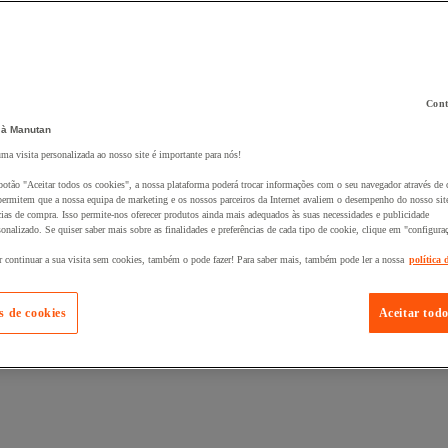
Cont
 à Manutan
 ao seu cesto :
uma visita personalizada ao nosso site é importante para nós!
botão "Aceitar todos os cookies", a nossa plataforma poderá trocar informações com o seu navegador através de 
ermitem que a nossa equipa de marketing e os nossos parceiros da Internet avaliem o desempenho do nosso site
cias de compra. Isso permite-nos oferecer produtos ainda mais adequados às suas necessidades e publicidade
onalizado. Se quiser saber mais sobre as finalidades e preferências de cada tipo de cookie, clique em "configura
r continuar a sua visita sem cookies, também o pode fazer! Para saber mais, também pode ler a nossa
política 
s de cookies
Aceitar todo