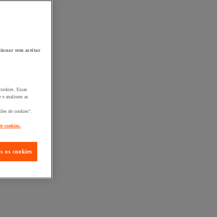
inuar sem aceitar
cookies. Essas
 e analisem as
ções de cookies".
de cookies.
s os cookies