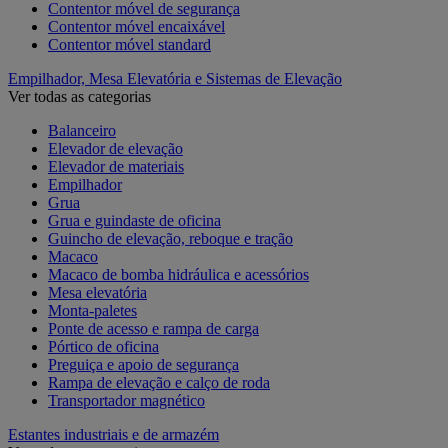
Contentor móvel de segurança
Contentor móvel encaixável
Contentor móvel standard
Empilhador, Mesa Elevatória e Sistemas de Elevação
Ver todas as categorias
Balanceiro
Elevador de elevação
Elevador de materiais
Empilhador
Grua
Grua e guindaste de oficina
Guincho de elevação, reboque e tração
Macaco
Macaco de bomba hidráulica e acessórios
Mesa elevatória
Monta-paletes
Ponte de acesso e rampa de carga
Pórtico de oficina
Preguiça e apoio de segurança
Rampa de elevação e calço de roda
Transportador magnético
Estantes industriais e de armazém