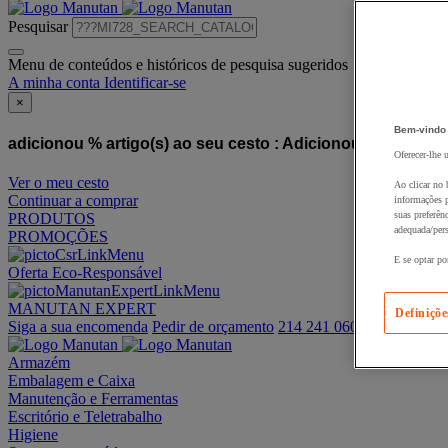
Pesquisar
Menu de conteúdos e históricos de pesquisa sugeridos
A minha conta
Identificar-se
×
Bem-vindo
adicionou % artigo(s) ao seu cesto :
Adicionou este artigo
Oferecer-lhe 
Ver o meu cesto
Ao clicar no 
Continuar a comprar
informações p
suas preferên
PRODUTOS
adequada/pers
PROMOÇÕES
E se optar po
Oferta Eco-Responsável
MANUTAN EXPERT
Definiçõe
Siga a sua encomenda
Pedir de orçamento
214 241 060
Armazém
Embalagem e Caixa
Manutenção e Ferramentas
Escritório e Teletrabalho
Higiene