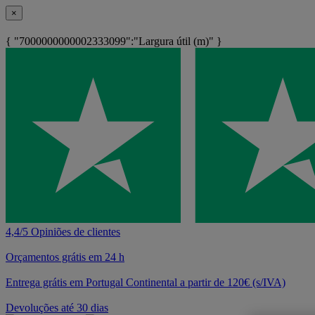
×
{ "7000000000002333099":"Largura útil (m)" }
4,4/5 Opiniões de clientes
Orçamentos grátis em 24 h
Entrega grátis em Portugal Continental a partir de 120€ (s/IVA)
Devoluções até 30 dias