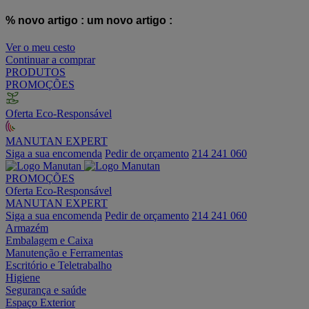
% novo artigo :
um novo artigo :
Ver o meu cesto
Continuar a comprar
PRODUTOS
PROMOÇÕES
Oferta Eco-Responsável
MANUTAN EXPERT
Siga a sua encomenda
Pedir de orçamento
214 241 060
PROMOÇÕES
Oferta Eco-Responsável
MANUTAN EXPERT
Siga a sua encomenda
Pedir de orçamento
214 241 060
Armazém
Embalagem e Caixa
Manutenção e Ferramentas
Escritório e Teletrabalho
Higiene
Segurança e saúde
Espaço Exterior