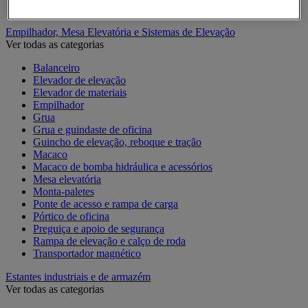
Contentor móvel standard
Empilhador, Mesa Elevatória e Sistemas de Elevação
Ver todas as categorias
Balanceiro
Elevador de elevação
Elevador de materiais
Empilhador
Grua
Grua e guindaste de oficina
Guincho de elevação, reboque e tração
Macaco
Macaco de bomba hidráulica e acessórios
Mesa elevatória
Monta-paletes
Ponte de acesso e rampa de carga
Pórtico de oficina
Preguiça e apoio de segurança
Rampa de elevação e calço de roda
Transportador magnético
Estantes industriais e de armazém
Ver todas as categorias