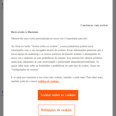
Carro e reboque de movimentação industriais
Ver todas as categorias
Acessórios para carro
Base rolante e chassis móvel
Continuar sem aceitar
Carro contentor
Carro de inox e alumínio
Bem-vindo à Manutan
Carro de nível constante
Oferecer-lhe uma visita personalizada ao nosso site é importante para nós!
Carro de plataformas
Carro dobrável
Ao clicar no botão "Aceitar todos os cookies", a nossa plataforma poderá trocar
Carro eléctrico
informações com o seu navegador através de cookies. Essas informações permitem que a
nossa equipa de marketing e os nossos parceiros da Internet avaliem o desempenho do
Carro em fio de aço
nosso site e analisem as suas preferências de compra. Isso permite-nos oferecer produtos
Carro para caixas
ainda mais adequados às suas necessidades e publicidade adequada/personalizado. Se
Carro para carga comprida e volumosa
quiser saber mais sobre as finalidades e preferências de cada tipo de cookie, clique em
Carros com espaldar fixo e taipal
"configurações de cookies".
Carros de preparação de encomendas
E se optar por continuar a sua visita sem cookies, também o pode fazer! Para saber mais,
Reboque industrial
também pode ler a nossa
política de cookies.
Serviço e Manipulação
Contentor móvel gradeado
Aceitar todos os cookies
Ver todas as categorias
Acessórios para contentor móvel
Contentor móvel de segurança
Definições de cookies
Contentor móvel encaixável