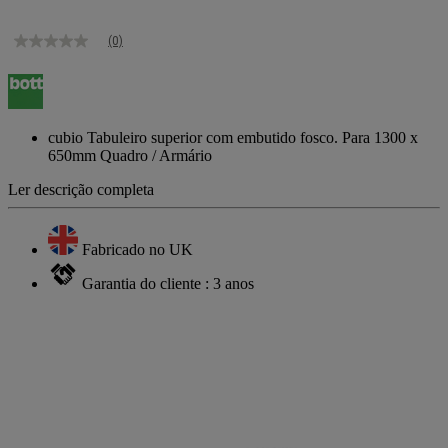
(0)
Sem
valor
de
classificação
Link
para
cubio Tabuleiro superior com embutido fosco. Para 1300 x
a
650mm Quadro / Armário
mesma
página.
Ler descrição completa
Fabricado no UK
Garantia do cliente : 3 anos