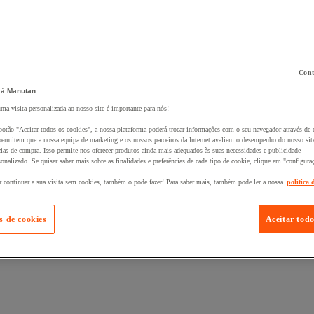
Cont
 à Manutan
 ao seu cesto :
uma visita personalizada ao nosso site é importante para nós!
botão "Aceitar todos os cookies", a nossa plataforma poderá trocar informações com o seu navegador através de 
ermitem que a nossa equipa de marketing e os nossos parceiros da Internet avaliem o desempenho do nosso site
cias de compra. Isso permite-nos oferecer produtos ainda mais adequados às suas necessidades e publicidade
onalizado. Se quiser saber mais sobre as finalidades e preferências de cada tipo de cookie, clique em "configura
r continuar a sua visita sem cookies, também o pode fazer! Para saber mais, também pode ler a nossa
política 
s de cookies
Aceitar todo