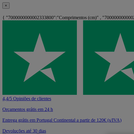
×
{ "7000000000002333800":"Comprimentos (cm)" , "7000000000002
4,4/5 Opiniões de clientes
Orçamentos grátis em 24 h
Entrega grátis em Portugal Continental a partir de 120€ (s/IVA)
Devoluções até 30 dias