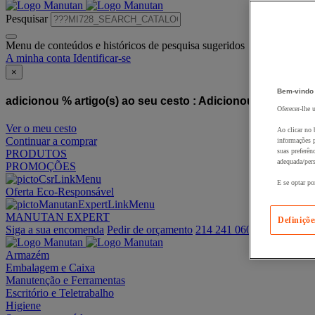
Pesquisar
Menu de conteúdos e históricos de pesquisa sugeridos
A minha conta
Identificar-se
×
Bem-vindo
adicionou % artigo(s) ao seu cesto :
Adicionou este artigo
Oferecer-lhe 
Ver o meu cesto
Ao clicar no 
Continuar a comprar
informações p
suas preferên
PRODUTOS
adequada/pers
PROMOÇÕES
E se optar po
Oferta Eco-Responsável
MANUTAN EXPERT
Definiçõe
Siga a sua encomenda
Pedir de orçamento
214 241 060
Armazém
Embalagem e Caixa
Manutenção e Ferramentas
Escritório e Teletrabalho
Higiene