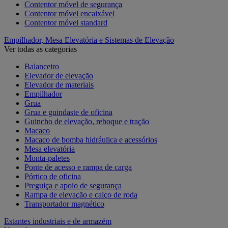
Contentor móvel de segurança
Contentor móvel encaixável
Contentor móvel standard
Empilhador, Mesa Elevatória e Sistemas de Elevação
Ver todas as categorias
Balanceiro
Elevador de elevação
Elevador de materiais
Empilhador
Grua
Grua e guindaste de oficina
Guincho de elevação, reboque e tração
Macaco
Macaco de bomba hidráulica e acessórios
Mesa elevatória
Monta-paletes
Ponte de acesso e rampa de carga
Pórtico de oficina
Preguiça e apoio de segurança
Rampa de elevação e calço de roda
Transportador magnético
Estantes industriais e de armazém