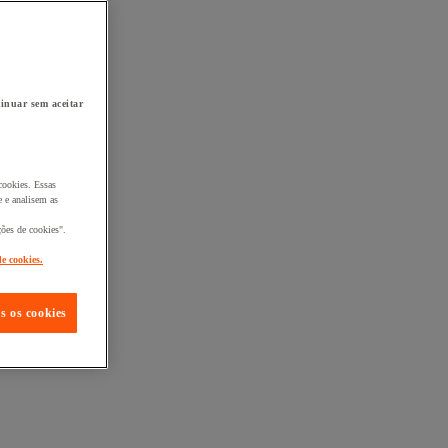
inuar sem aceitar
cookies. Essas
 e analisem as
ções de cookies".
de cookies.
s os cookies