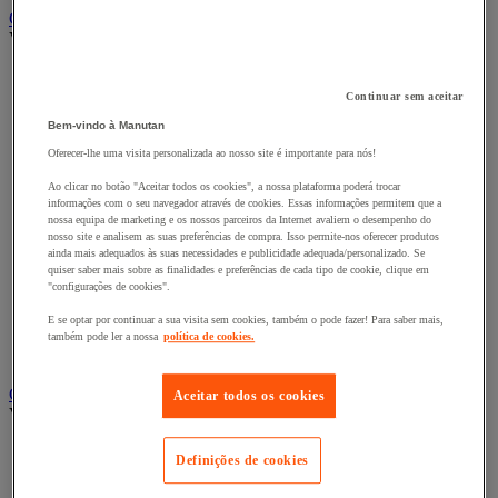
Carro e reboque de movimentação industriais
Ver todas as categorias
Acessórios para carro
Base rolante e chassis móvel
Continuar sem aceitar
Carro contentor
Bem-vindo à Manutan
Carro de inox e alumínio
Carro de nível constante
Oferecer-lhe uma visita personalizada ao nosso site é importante para nós!
Carro de plataformas
Ao clicar no botão "Aceitar todos os cookies", a nossa plataforma poderá trocar
Carro dobrável
informações com o seu navegador através de cookies. Essas informações permitem que a
Carro eléctrico
nossa equipa de marketing e os nossos parceiros da Internet avaliem o desempenho do
Carro em fio de aço
nosso site e analisem as suas preferências de compra. Isso permite-nos oferecer produtos
Carro para caixas
ainda mais adequados às suas necessidades e publicidade adequada/personalizado. Se
quiser saber mais sobre as finalidades e preferências de cada tipo de cookie, clique em
Carro para carga comprida e volumosa
"configurações de cookies".
Carros com espaldar fixo e taipal
Carros de preparação de encomendas
E se optar por continuar a sua visita sem cookies, também o pode fazer! Para saber mais,
Reboque industrial
também pode ler a nossa
política de cookies.
Serviço e Manipulação
Contentor móvel gradeado
Aceitar todos os cookies
Ver todas as categorias
Acessórios para contentor móvel
Definições de cookies
Contentor móvel de segurança
Contentor móvel encaixável