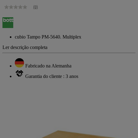
(0)
Sem
valor
de
classificação
Link
para
cubio Tampo PM-5640. Multiplex
a
mesma
Ler descrição completa
página.
Fabricado na Alemanha
Garantia do cliente : 3 anos