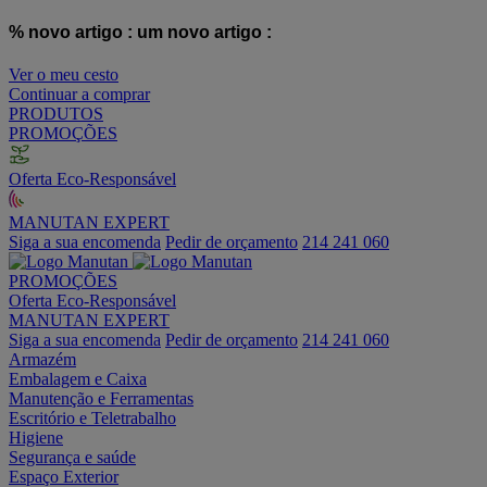
% novo artigo :
um novo artigo :
Ver o meu cesto
Continuar a comprar
PRODUTOS
PROMOÇÕES
Oferta Eco-Responsável
MANUTAN EXPERT
Siga a sua encomenda
Pedir de orçamento
214 241 060
PROMOÇÕES
Oferta Eco-Responsável
MANUTAN EXPERT
Siga a sua encomenda
Pedir de orçamento
214 241 060
Armazém
Embalagem e Caixa
Manutenção e Ferramentas
Escritório e Teletrabalho
Higiene
Segurança e saúde
Espaço Exterior