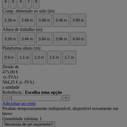
4
5
6
7
8
Comp. dimensão ao solo (m):
2.29 m
2.69 m
3.09 m
3.49 m
3.89 m
Altura de trabalho (m):
3.24 m
3.44 m
3.64 m
3.84 m
4.04 m
Plataforma altura (m):
0.9 m
1.1 m
1.3 m
1.5 m
1.7 m
Desde de
475,00 €
(s /IVA)
584,25 €
(c /IVA)
a unidade
Referência :
Escolha uma opção
-
+
Adicionar ao cesto
Produto temporariamente indisponível, disponível novamente em
breve
Quantidade mínima: 1
Necessita de um orçamento?