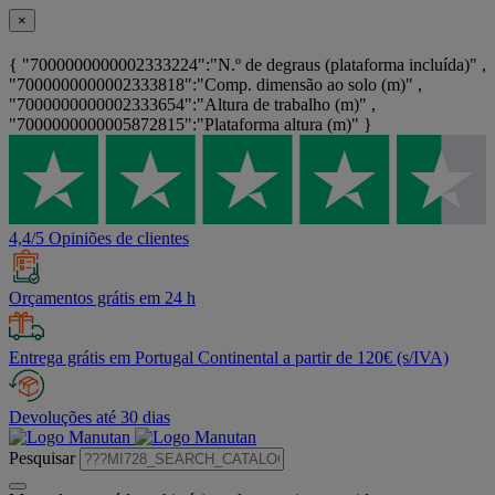
×
{ "7000000000002333224":"N.º de degraus (plataforma incluída)" ,
"7000000000002333818":"Comp. dimensão ao solo (m)" ,
"7000000000002333654":"Altura de trabalho (m)" ,
"7000000000005872815":"Plataforma altura (m)" }
4,4/5 Opiniões de clientes
Orçamentos grátis em 24 h
Entrega grátis em Portugal Continental a partir de 120€ (s/IVA)
Devoluções até 30 dias
Pesquisar