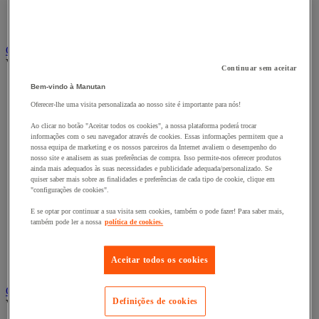
Cacifo específico
Cacifo monobloco
Cacifo para a indústria
Carro e reboque de movimentação industriais
Ver todas as categorias
Continuar sem aceitar
Acessórios para carro
Bem-vindo à Manutan
Base rolante e chassis móvel
Oferecer-lhe uma visita personalizada ao nosso site é importante para nós!
Carro contentor
Carro de inox e alumínio
Ao clicar no botão "Aceitar todos os cookies", a nossa plataforma poderá trocar
Carro de nível constante
informações com o seu navegador através de cookies. Essas informações permitem que a
nossa equipa de marketing e os nossos parceiros da Internet avaliem o desempenho do
Carro de plataformas
nosso site e analisem as suas preferências de compra. Isso permite-nos oferecer produtos
Carro dobrável
ainda mais adequados às suas necessidades e publicidade adequada/personalizado. Se
Carro eléctrico
quiser saber mais sobre as finalidades e preferências de cada tipo de cookie, clique em
Carro em fio de aço
"configurações de cookies".
Carro para caixas
E se optar por continuar a sua visita sem cookies, também o pode fazer! Para saber mais,
Carro para carga comprida e volumosa
também pode ler a nossa
política de cookies.
Carros com espaldar fixo e taipal
Carros de preparação de encomendas
Reboque industrial
Aceitar todos os cookies
Serviço e Manipulação
Contentor móvel gradeado
Definições de cookies
Ver todas as categorias