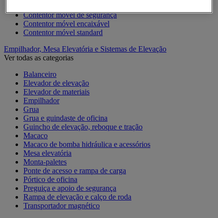
Acessórios para contentor móvel
Contentor móvel de segurança
Contentor móvel encaixável
Contentor móvel standard
Empilhador, Mesa Elevatória e Sistemas de Elevação
Ver todas as categorias
Balanceiro
Elevador de elevação
Elevador de materiais
Empilhador
Grua
Grua e guindaste de oficina
Guincho de elevação, reboque e tração
Macaco
Macaco de bomba hidráulica e acessórios
Mesa elevatória
Monta-paletes
Ponte de acesso e rampa de carga
Pórtico de oficina
Preguiça e apoio de segurança
Rampa de elevação e calço de roda
Transportador magnético