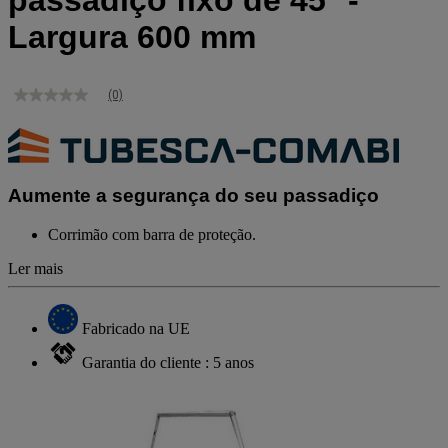
passadiço fixo de 45° -
Largura 600 mm
(0)
Sem
valor
de
classificação
Link
para
Aumente a segurança do seu passadiço
a
mesma
página.
Corrimão com barra de proteção.
Ler mais
Fabricado na UE
Garantia do cliente : 5 anos