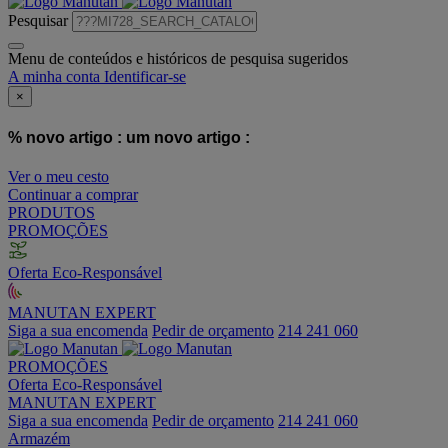
Pesquisar
Menu de conteúdos e históricos de pesquisa sugeridos
A minha conta
Identificar-se
×
% novo artigo :
um novo artigo :
Ver o meu cesto
Continuar a comprar
PRODUTOS
PROMOÇÕES
Oferta Eco-Responsável
MANUTAN EXPERT
Siga a sua encomenda
Pedir de orçamento
214 241 060
PROMOÇÕES
Oferta Eco-Responsável
MANUTAN EXPERT
Siga a sua encomenda
Pedir de orçamento
214 241 060
Armazém