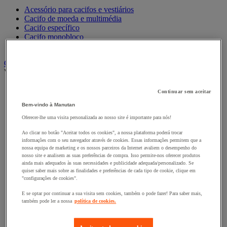
Acessório para cacifos e vestiários
Cacifo de moeda e multimédia
Cacifo específico
Cacifo monobloco
Cacifo para a indústria
Carro e reboque de movimentação industriais
Ver todas as categorias
Acessórios para carro
Continuar sem aceitar
Base rolante e chassis móvel
Bem-vindo à Manutan
Carro contentor
Carro de inox e alumínio
Oferecer-lhe uma visita personalizada ao nosso site é importante para nós!
Carro de nível constante
Ao clicar no botão "Aceitar todos os cookies", a nossa plataforma poderá trocar
Carro de plataformas
informações com o seu navegador através de cookies. Essas informações permitem que a
Carro dobrável
nossa equipa de marketing e os nossos parceiros da Internet avaliem o desempenho do
Carro eléctrico
nosso site e analisem as suas preferências de compra. Isso permite-nos oferecer produtos
Carro em fio de aço
ainda mais adequados às suas necessidades e publicidade adequada/personalizado. Se
Carro para caixas
quiser saber mais sobre as finalidades e preferências de cada tipo de cookie, clique em
"configurações de cookies".
Carro para carga comprida e volumosa
Carros com espaldar fixo e taipal
E se optar por continuar a sua visita sem cookies, também o pode fazer! Para saber mais,
Carros de preparação de encomendas
também pode ler a nossa
política de cookies.
Reboque industrial
Serviço e Manipulação