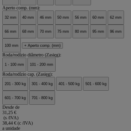
Aperto comp. (mm):
32 mm
40 mm
46 mm
50 mm
56 mm
60 mm
62 mm
66 mm
68 mm
70 mm
75 mm
80 mm
95 mm
96 mm
100 mm
+ Aperto comp. (mm)
Roda/rodízio diâmetro (Zasięg):
1 - 100 mm
101 - 200 mm
Roda/rodízio cap. (Zasięg):
201 - 300 kg
301 - 400 kg
401 - 500 kg
501 - 600 kg
601 - 700 kg
701 - 800 kg
Desde de
31,25 €
(s /IVA)
38,44 €
(c /IVA)
a unidade