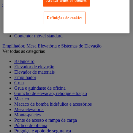
Aceitar todos os cookies
Contentor móvel gradeado
Ver todas as categorias
Definições de cookies
Acessórios para contentor móvel
Contentor móvel de segurança
Contentor móvel encaixável
Contentor móvel standard
Empilhador, Mesa Elevatória e Sistemas de Elevação
Ver todas as categorias
Balanceiro
Elevador de elevação
Elevador de materiais
Empilhador
Grua
Grua e guindaste de oficina
Guincho de elevação, reboque e tração
Macaco
Macaco de bomba hidráulica e acessórios
Mesa elevatória
Monta-paletes
Ponte de acesso e rampa de carga
Pórtico de oficina
Preguiça e apoio de segurança