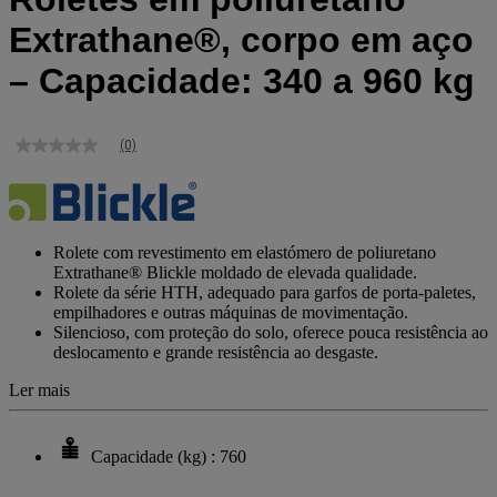
Extrathane®, corpo em aço
– Capacidade: 340 a 960 kg
(0)
Sem
valor
de
classificação
Link
para
Rolete com revestimento em elastómero de poliuretano
a
Extrathane® Blickle moldado de elevada qualidade.
mesma
Rolete da série HTH, adequado para garfos de porta-paletes,
página.
empilhadores e outras máquinas de movimentação.
Silencioso, com proteção do solo, oferece pouca resistência ao
deslocamento e grande resistência ao desgaste.
Ler mais
Capacidade (kg) : 760