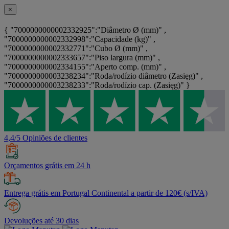
×
{ "7000000000002332925":"Diâmetro Ø (mm)" ,
"7000000000002332998":"Capacidade (kg)" ,
"7000000000002332771":"Cubo Ø (mm)" ,
"7000000000002333657":"Piso largura (mm)" ,
"7000000000002334155":"Aperto comp. (mm)" ,
"7000000000003238234":"Roda/rodízio diâmetro (Zasięg)" ,
"7000000000003238233":"Roda/rodízio cap. (Zasięg)" }
4,4/5 Opiniões de clientes
Orçamentos grátis em 24 h
Entrega grátis em Portugal Continental a partir de 120€ (s/IVA)
Devoluções até 30 dias