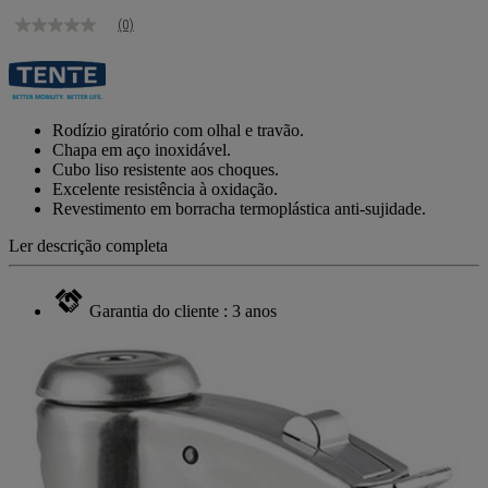
(0)
Sem
valor
de
classificação
Link
para
Rodízio giratório com olhal e travão.
a
Chapa em aço inoxidável.
mesma
Cubo liso resistente aos choques.
página.
Excelente resistência à oxidação.
Revestimento em borracha termoplástica anti-sujidade.
Ler descrição completa
Garantia do cliente : 3 anos