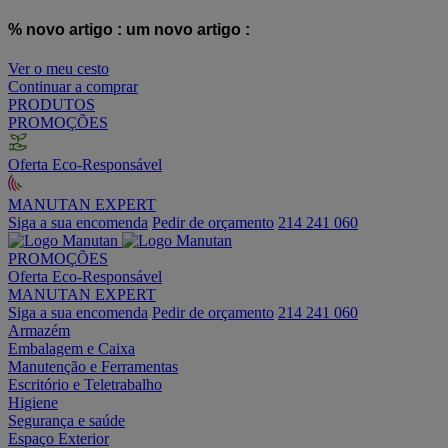
% novo artigo :
um novo artigo :
Ver o meu cesto
Continuar a comprar
PRODUTOS
PROMOÇÕES
Oferta Eco-Responsável
MANUTAN EXPERT
Siga a sua encomenda
Pedir de orçamento
214 241 060
PROMOÇÕES
Oferta Eco-Responsável
MANUTAN EXPERT
Siga a sua encomenda
Pedir de orçamento
214 241 060
Armazém
Embalagem e Caixa
Manutenção e Ferramentas
Escritório e Teletrabalho
Higiene
Segurança e saúde
Espaço Exterior