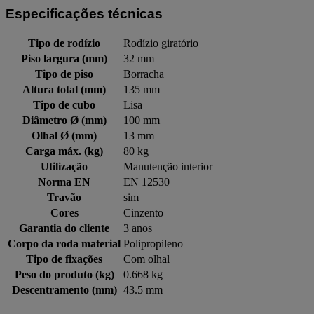
Especificações técnicas
Tipo de rodízio
Rodízio giratório
Piso largura (mm)
32 mm
Tipo de piso
Borracha
Altura total (mm)
135 mm
Tipo de cubo
Lisa
Diâmetro Ø (mm)
100 mm
Olhal Ø (mm)
13 mm
Carga máx. (kg)
80 kg
Utilização
Manutenção interior
Norma EN
EN 12530
Travão
sim
Cores
Cinzento
Garantia do cliente
3 anos
Corpo da roda material
Polipropileno
Tipo de fixações
Com olhal
Peso do produto (kg)
0.668 kg
Descentramento (mm)
43.5 mm