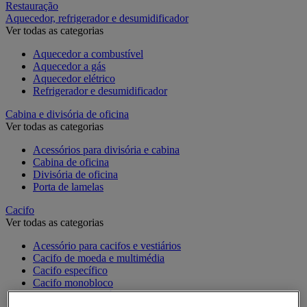
Restauração
Aquecedor, refrigerador e desumidificador
Ver todas as categorias
Aquecedor a combustível
Aquecedor a gás
Aquecedor elétrico
Refrigerador e desumidificador
Cabina e divisória de oficina
Ver todas as categorias
Acessórios para divisória e cabina
Cabina de oficina
Divisória de oficina
Porta de lamelas
Cacifo
Ver todas as categorias
Acessório para cacifos e vestiários
Cacifo de moeda e multimédia
Cacifo específico
Cacifo monobloco
Cacifo para a indústria