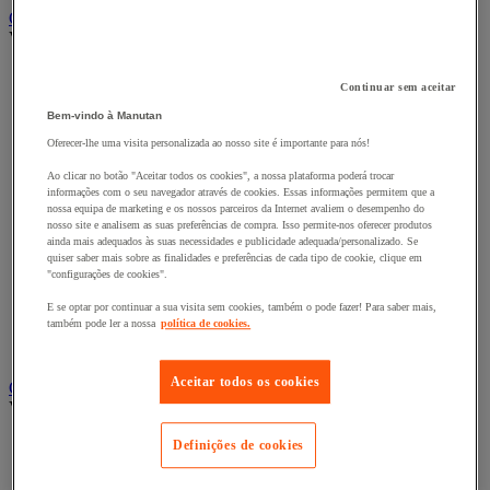
Carro e reboque de movimentação industriais
Ver todas as categorias
Acessórios para carro
Continuar sem aceitar
Base rolante e chassis móvel
Carro contentor
Bem-vindo à Manutan
Carro de inox e alumínio
Oferecer-lhe uma visita personalizada ao nosso site é importante para nós!
Carro de nível constante
Carro de plataformas
Ao clicar no botão "Aceitar todos os cookies", a nossa plataforma poderá trocar
Carro dobrável
informações com o seu navegador através de cookies. Essas informações permitem que a
nossa equipa de marketing e os nossos parceiros da Internet avaliem o desempenho do
Carro eléctrico
nosso site e analisem as suas preferências de compra. Isso permite-nos oferecer produtos
Carro em fio de aço
ainda mais adequados às suas necessidades e publicidade adequada/personalizado. Se
Carro para caixas
quiser saber mais sobre as finalidades e preferências de cada tipo de cookie, clique em
Carro para carga comprida e volumosa
"configurações de cookies".
Carros com espaldar fixo e taipal
E se optar por continuar a sua visita sem cookies, também o pode fazer! Para saber mais,
Carros de preparação de encomendas
também pode ler a nossa
política de cookies.
Reboque industrial
Serviço e Manipulação
Aceitar todos os cookies
Contentor móvel gradeado
Ver todas as categorias
Acessórios para contentor móvel
Definições de cookies
Contentor móvel de segurança
Contentor móvel encaixável