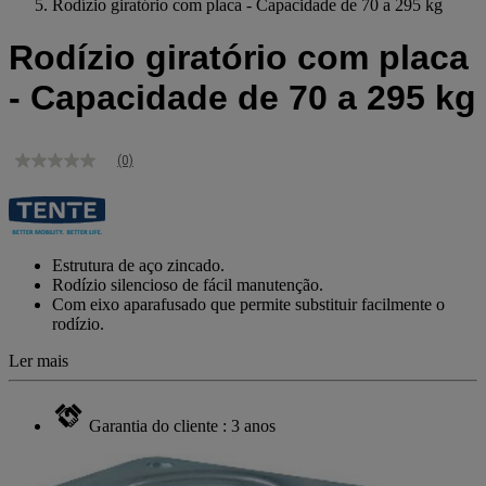
Rodízio giratório com placa - Capacidade de 70 a 295 kg
Rodízio giratório com placa
- Capacidade de 70 a 295 kg
(0)
Sem
valor
de
classificação
Link
para
Estrutura de aço zincado.
a
Rodízio silencioso de fácil manutenção.
mesma
Com eixo aparafusado que permite substituir facilmente o
página.
rodízio.
Ler mais
Garantia do cliente : 3 anos