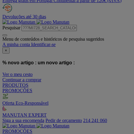
Entrega grátis em Portugal Continental a partir de 120€ (s/IVA)
Devoluções até 30 dias
Pesquisar
Menu de conteúdos e históricos de pesquisa sugeridos
A minha conta
Identificar-se
×
% novo artigo :
um novo artigo :
Ver o meu cesto
Continuar a comprar
PRODUTOS
PROMOÇÕES
Oferta Eco-Responsável
MANUTAN EXPERT
Siga a sua encomenda
Pedir de orçamento
214 241 060
PROMOÇÕES