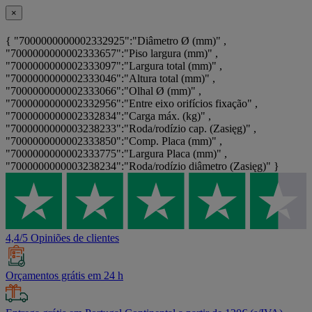
×
{ "7000000000002332925":"Diâmetro Ø (mm)" ,
"7000000000002333657":"Piso largura (mm)" ,
"7000000000002333097":"Largura total (mm)" ,
"7000000000002333046":"Altura total (mm)" ,
"7000000000002333066":"Olhal Ø (mm)" ,
"7000000000002332956":"Entre eixo orifícios fixação" ,
"7000000000002332834":"Carga máx. (kg)" ,
"7000000000003238233":"Roda/rodízio cap. (Zasięg)" ,
"7000000000002333850":"Comp. Placa (mm)" ,
"7000000000002333775":"Largura Placa (mm)" ,
"7000000000003238234":"Roda/rodízio diâmetro (Zasięg)" }
4,4/5 Opiniões de clientes
Orçamentos grátis em 24 h