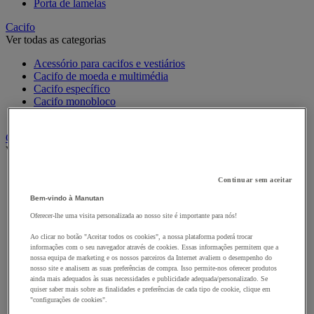
Porta de lamelas
Cacifo
Ver todas as categorias
Acessório para cacifos e vestiários
Cacifo de moeda e multimédia
Cacifo específico
Cacifo monobloco
Cacifo para a indústria
Carro e reboque de movimentação industriais
Ver todas as categorias
Acessórios para carro
Continuar sem aceitar
Base rolante e chassis móvel
Carro contentor
Bem-vindo à Manutan
Carro de inox e alumínio
Oferecer-lhe uma visita personalizada ao nosso site é importante para nós!
Carro de nível constante
Carro de plataformas
Ao clicar no botão "Aceitar todos os cookies", a nossa plataforma poderá trocar
informações com o seu navegador através de cookies. Essas informações permitem que a
Carro dobrável
nossa equipa de marketing e os nossos parceiros da Internet avaliem o desempenho do
Carro eléctrico
nosso site e analisem as suas preferências de compra. Isso permite-nos oferecer produtos
Carro em fio de aço
ainda mais adequados às suas necessidades e publicidade adequada/personalizado. Se
Carro para caixas
quiser saber mais sobre as finalidades e preferências de cada tipo de cookie, clique em
Carro para carga comprida e volumosa
"configurações de cookies".
Carros com espaldar fixo e taipal