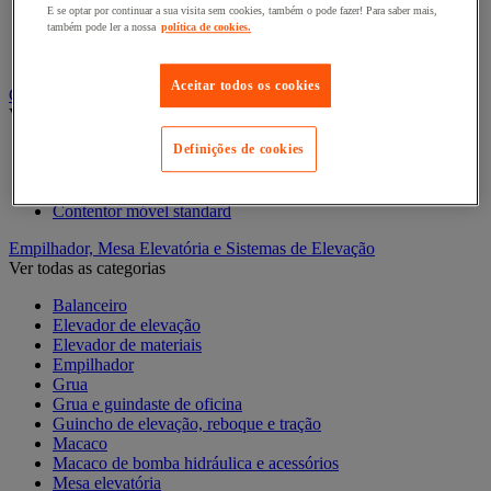
E se optar por continuar a sua visita sem cookies, também o pode fazer! Para saber mais,
Carros de preparação de encomendas
também pode ler a nossa
política de cookies.
Reboque industrial
Serviço e Manipulação
Aceitar todos os cookies
Contentor móvel gradeado
Ver todas as categorias
Definições de cookies
Acessórios para contentor móvel
Contentor móvel de segurança
Contentor móvel encaixável
Contentor móvel standard
Empilhador, Mesa Elevatória e Sistemas de Elevação
Ver todas as categorias
Balanceiro
Elevador de elevação
Elevador de materiais
Empilhador
Grua
Grua e guindaste de oficina
Guincho de elevação, reboque e tração
Macaco
Macaco de bomba hidráulica e acessórios
Mesa elevatória