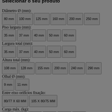
Selecionar o seu produto
Diâmetro Ø (mm):
80 mm
100 mm
125 mm
160 mm
200 mm
250 mm
Piso largura (mm):
35 mm
37 mm
40 mm
50 mm
60 mm
Largura total (mm):
35 mm
37 mm
40 mm
50 mm
60 mm
Altura total (mm):
108 mm
128 mm
155 mm
200 mm
240 mm
290 mm
Olhal Ø (mm):
9 mm
11 mm
Entre eixo orifícios fixação:
80/77 X 60 MM
105 X 80/75 MM
Carga máx. (kg):