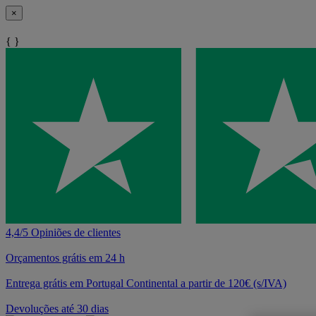
×
{ }
4,4/5 Opiniões de clientes
Orçamentos grátis em 24 h
Entrega grátis em Portugal Continental a partir de 120€ (s/IVA)
Devoluções até 30 dias