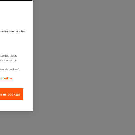
inuar sem aceitar
cookies. Essas
 e analisem as
ções de cookies".
de cookies.
s os cookies