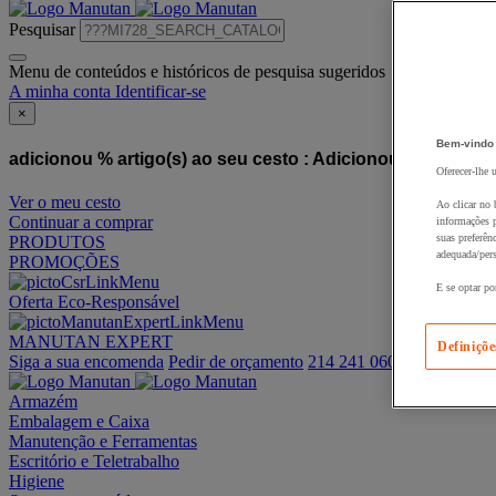
Pesquisar
Menu de conteúdos e históricos de pesquisa sugeridos
A minha conta
Identificar-se
×
Bem-vindo
adicionou % artigo(s) ao seu cesto :
Adicionou este artigo
Oferecer-lhe 
Ver o meu cesto
Ao clicar no 
Continuar a comprar
informações p
suas preferên
PRODUTOS
adequada/pers
PROMOÇÕES
E se optar po
Oferta Eco-Responsável
MANUTAN EXPERT
Definiçõe
Siga a sua encomenda
Pedir de orçamento
214 241 060
Armazém
Embalagem e Caixa
Manutenção e Ferramentas
Escritório e Teletrabalho
Higiene