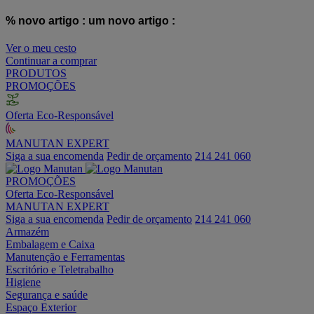
% novo artigo :
um novo artigo :
Ver o meu cesto
Continuar a comprar
PRODUTOS
PROMOÇÕES
Oferta Eco-Responsável
MANUTAN EXPERT
Siga a sua encomenda
Pedir de orçamento
214 241 060
PROMOÇÕES
Oferta Eco-Responsável
MANUTAN EXPERT
Siga a sua encomenda
Pedir de orçamento
214 241 060
Armazém
Embalagem e Caixa
Manutenção e Ferramentas
Escritório e Teletrabalho
Higiene
Segurança e saúde
Espaço Exterior