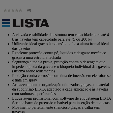
(0)
Sem
valor
de
classificação
Link
para
A elevada estabilidade da estrutura tem capacidade para até 4
a
t, as gavetas têm capacidade para até 75 ou 200 kg
mesma
Utilização ideal graças à extensão total e à altura frontal ideal
página.
das gavetas
Excelente proteção contra pó, líquidos e desgaste mecânico
graças a uma estrutura fechada
Segurança a toda a prova, proteção contra o desengate que
impede a queda da gaveta e o bloqueio individual das gavetas
(sistema antibasculamento)
Proteção contra corrosão com tinta de imersão em eletroforese
e tinta em spray
Armazenamento e organização otimizados graças ao material
da subdivisão LISTA adaptado a cada aplicação e às gavetas
com ranhuras e perfurações
Etiquetagem profissional com software de etiquetagem LISTA
Script e barra de preensão rebatível para inserção de etiquetas
Movimento perfeitamente silencioso graças à calha sem
travessa