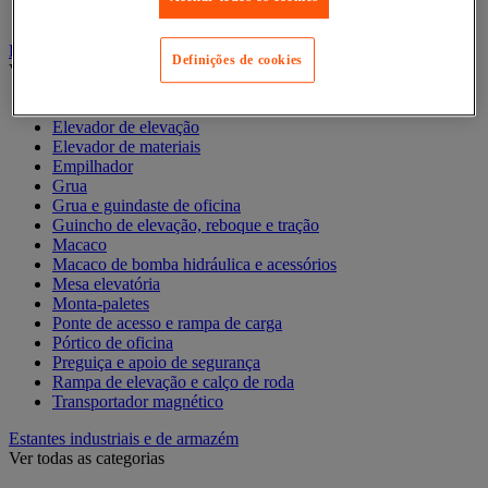
Contentor móvel standard
Empilhador, Mesa Elevatória e Sistemas de Elevação
Definições de cookies
Ver todas as categorias
Balanceiro
Elevador de elevação
Elevador de materiais
Empilhador
Grua
Grua e guindaste de oficina
Guincho de elevação, reboque e tração
Macaco
Macaco de bomba hidráulica e acessórios
Mesa elevatória
Monta-paletes
Ponte de acesso e rampa de carga
Pórtico de oficina
Preguiça e apoio de segurança
Rampa de elevação e calço de roda
Transportador magnético
Estantes industriais e de armazém
Ver todas as categorias