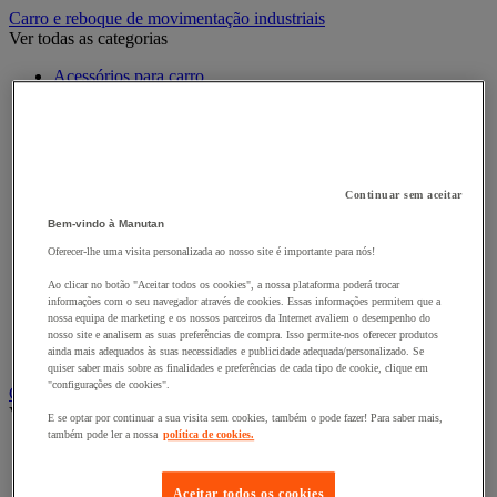
Carro e reboque de movimentação industriais
Ver todas as categorias
Acessórios para carro
Base rolante e chassis móvel
Carro contentor
Carro de inox e alumínio
Carro de nível constante
Carro de plataformas
Carro dobrável
Continuar sem aceitar
Carro eléctrico
Bem-vindo à Manutan
Carro em fio de aço
Oferecer-lhe uma visita personalizada ao nosso site é importante para nós!
Carro para caixas
Carro para carga comprida e volumosa
Ao clicar no botão "Aceitar todos os cookies", a nossa plataforma poderá trocar
Carros com espaldar fixo e taipal
informações com o seu navegador através de cookies. Essas informações permitem que a
Carros de preparação de encomendas
nossa equipa de marketing e os nossos parceiros da Internet avaliem o desempenho do
Reboque industrial
nosso site e analisem as suas preferências de compra. Isso permite-nos oferecer produtos
ainda mais adequados às suas necessidades e publicidade adequada/personalizado. Se
Serviço e Manipulação
quiser saber mais sobre as finalidades e preferências de cada tipo de cookie, clique em
"configurações de cookies".
Contentor móvel gradeado
Ver todas as categorias
E se optar por continuar a sua visita sem cookies, também o pode fazer! Para saber mais,
também pode ler a nossa
política de cookies.
Acessórios para contentor móvel
Contentor móvel de segurança
Contentor móvel encaixável
Aceitar todos os cookies