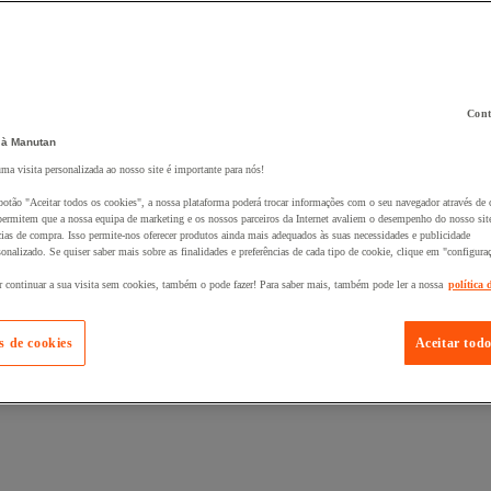
Cont
 à Manutan
 ao seu cesto :
uma visita personalizada ao nosso site é importante para nós!
botão "Aceitar todos os cookies", a nossa plataforma poderá trocar informações com o seu navegador através de 
ermitem que a nossa equipa de marketing e os nossos parceiros da Internet avaliem o desempenho do nosso site
cias de compra. Isso permite-nos oferecer produtos ainda mais adequados às suas necessidades e publicidade
onalizado. Se quiser saber mais sobre as finalidades e preferências de cada tipo de cookie, clique em "configura
r continuar a sua visita sem cookies, também o pode fazer! Para saber mais, também pode ler a nossa
política 
s de cookies
Aceitar todo