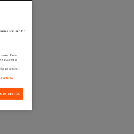
inuar sem aceitar
cookies. Essas
 e analisem as
ções de cookies".
de cookies.
s os cookies