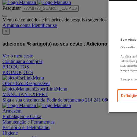
Pesquisar
Menu de conteúdos e históricos de pesquisa sugeridos
A minha conta
Identificar-se
×
Bem-vindo
adicionou % artigo(s) ao seu cesto :
Adicionou este artigo
Oferecer-lhe 
Ver o meu cesto
Ao clicar no 
Continuar a comprar
informações p
suas preferên
PRODUTOS
adequada/pers
PROMOÇÕES
E se optar po
Oferta Eco-Responsável
MANUTAN EXPERT
Definiçõe
Siga a sua encomenda
Pedir de orçamento
214 241 060
Armazém
Embalagem e Caixa
Manutenção e Ferramentas
Escritório e Teletrabalho
Higiene