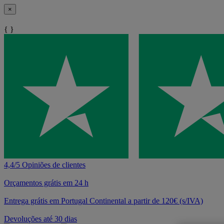
×
{ }
4,4/5 Opiniões de clientes
Orçamentos grátis em 24 h
Entrega grátis em Portugal Continental a partir de 120€ (s/IVA)
Devoluções até 30 dias