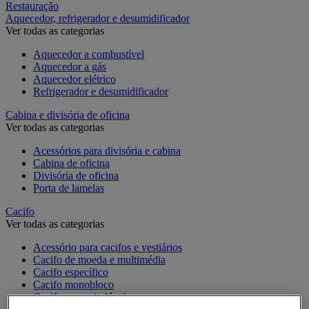
Restauração
Aquecedor, refrigerador e desumidificador
Ver todas as categorias
Aquecedor a combustível
Aquecedor a gás
Aquecedor elétrico
Refrigerador e desumidificador
Cabina e divisória de oficina
Ver todas as categorias
Acessórios para divisória e cabina
Cabina de oficina
Divisória de oficina
Porta de lamelas
Cacifo
Ver todas as categorias
Acessório para cacifos e vestiários
Cacifo de moeda e multimédia
Cacifo específico
Cacifo monobloco
Cacifo para a indústria