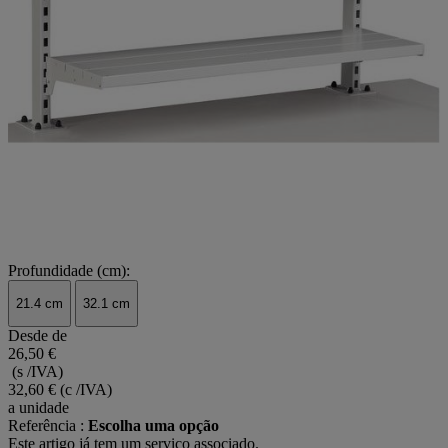
Profundidade (cm):
21.4 cm
32.1 cm
Desde de
26,50 €
(s /IVA)
32,60 €
(c /IVA)
a unidade
Referência :
Escolha uma opção
Este artigo já tem um serviço associado.