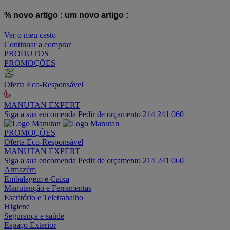
% novo artigo :
um novo artigo :
Ver o meu cesto
Continuar a comprar
PRODUTOS
PROMOÇÕES
Oferta Eco-Responsável
MANUTAN EXPERT
Siga a sua encomenda
Pedir de orçamento
214 241 060
PROMOÇÕES
Oferta Eco-Responsável
MANUTAN EXPERT
Siga a sua encomenda
Pedir de orçamento
214 241 060
Armazém
Embalagem e Caixa
Manutenção e Ferramentas
Escritório e Teletrabalho
Higiene
Segurança e saúde
Espaço Exterior