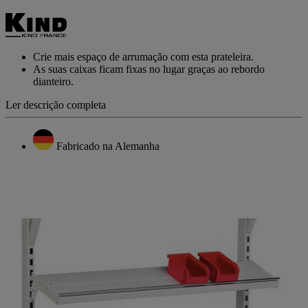
valor
de
classificação
Link
para
Crie mais espaço de arrumação com esta prateleira.
a
As suas caixas ficam fixas no lugar graças ao rebordo
mesma
dianteiro.
página.
Ler descrição completa
Fabricado na Alemanha