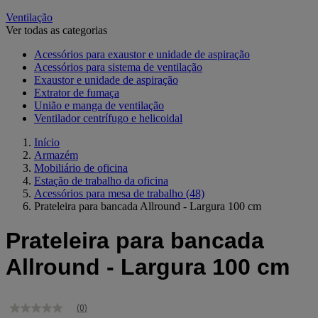
Ventilação
Ver todas as categorias
Acessórios para exaustor e unidade de aspiração
Acessórios para sistema de ventilação
Exaustor e unidade de aspiração
Extrator de fumaça
União e manga de ventilação
Ventilador centrífugo e helicoidal
Início
Armazém
Mobiliário de oficina
Estação de trabalho da oficina
Acessórios para mesa de trabalho
(48)
Prateleira para bancada Allround - Largura 100 cm
Prateleira para bancada
Allround - Largura 100 cm
(0)
Sem