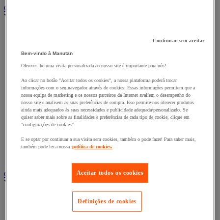
Carro e reboque de movimentação industriais
Ver todas as categorias
Acessórios para carro
Continuar sem aceitar
Base rolante e chassis móvel
Carro contentor
Bem-vindo à Manutan
Carro de inox e alumínio
Oferecer-lhe uma visita personalizada ao nosso site é importante para nós!
Carro de nível constante
Carro de plataformas
Ao clicar no botão "Aceitar todos os cookies", a nossa plataforma poderá trocar
Carro dobrável
informações com o seu navegador através de cookies. Essas informações permitem que a
Carro eléctrico
nossa equipa de marketing e os nossos parceiros da Internet avaliem o desempenho do
nosso site e analisem as suas preferências de compra. Isso permite-nos oferecer produtos
Carro em fio de aço
ainda mais adequados às suas necessidades e publicidade adequada/personalizado. Se
Carro para caixas
quiser saber mais sobre as finalidades e preferências de cada tipo de cookie, clique em
Carro para carga comprida e volumosa
"configurações de cookies".
Carros com espaldar fixo e taipal
Carros de preparação de encomendas
E se optar por continuar a sua visita sem cookies, também o pode fazer! Para saber mais,
também pode ler a nossa
política de cookies.
Reboque industrial
Serviço e Manipulação
Aceitar todos os cookies
Contentor móvel gradeado
Ver todas as categorias
Acessórios para contentor móvel
Definições de cookies
Contentor móvel de segurança
Contentor móvel encaixável