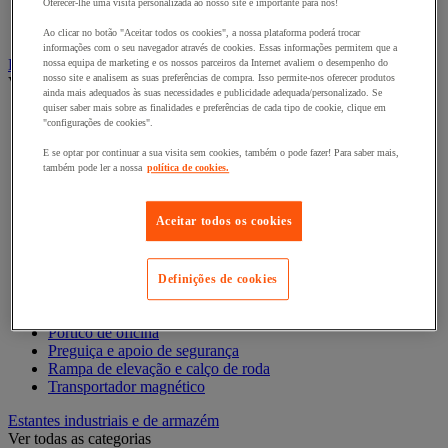
Oferecer-lhe uma visita personalizada ao nosso site é importante para nós!
Contentor móvel encaixável
Contentor móvel standard
Ao clicar no botão "Aceitar todos os cookies", a nossa plataforma poderá trocar
informações com o seu navegador através de cookies. Essas informações permitem que a
Empilhador, Mesa Elevatória e Sistemas de Elevação
nossa equipa de marketing e os nossos parceiros da Internet avaliem o desempenho do
nosso site e analisem as suas preferências de compra. Isso permite-nos oferecer produtos
Ver todas as categorias
ainda mais adequados às suas necessidades e publicidade adequada/personalizado. Se
quiser saber mais sobre as finalidades e preferências de cada tipo de cookie, clique em
Balanceiro
"configurações de cookies".
Elevador de elevação
Elevador de materiais
E se optar por continuar a sua visita sem cookies, também o pode fazer! Para saber mais,
também pode ler a nossa
política de cookies.
Empilhador
Grua
Grua e guindaste de oficina
Aceitar todos os cookies
Guincho de elevação, reboque e tração
Macaco
Macaco de bomba hidráulica e acessórios
Mesa elevatória
Definições de cookies
Monta-paletes
Ponte de acesso e rampa de carga
Pórtico de oficina
Preguiça e apoio de segurança
Rampa de elevação e calço de roda
Transportador magnético
Estantes industriais e de armazém
Ver todas as categorias