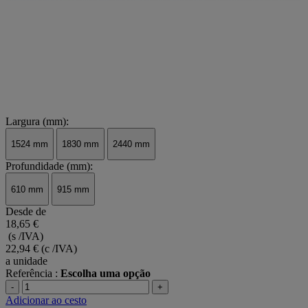
Largura (mm):
1524 mm
1830 mm
2440 mm
Profundidade (mm):
610 mm
915 mm
Desde de
18,65 €
(s /IVA)
22,94 €
(c /IVA)
a unidade
Referência :
Escolha uma opção
-
+
Adicionar ao cesto