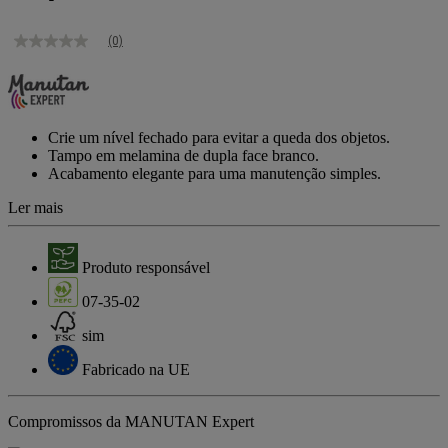
(0)
Sem
valor
de
classificação
Link
para
Crie um nível fechado para evitar a queda dos objetos.
a
Tampo em melamina de dupla face branco.
mesma
Acabamento elegante para uma manutenção simples.
página.
Ler mais
Produto responsável
07-35-02
sim
Fabricado na UE
Compromissos da MANUTAN Expert