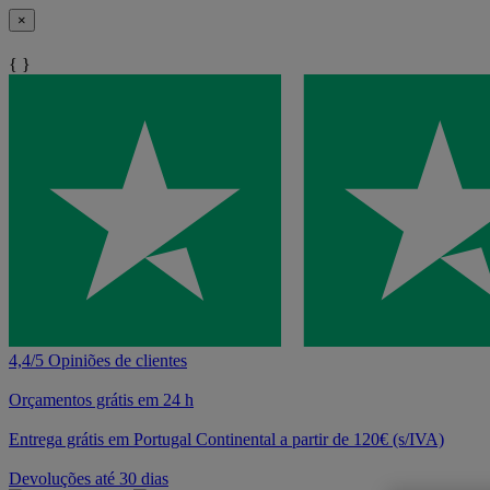
×
{ }
4,4/5 Opiniões de clientes
Orçamentos grátis em 24 h
Entrega grátis em Portugal Continental a partir de 120€ (s/IVA)
Devoluções até 30 dias