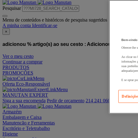
Pesquisar
Menu de conteúdos e históricos de pesquisa sugeridos
A minha conta
Identificar-se
×
Bem-vindo
adicionou % artigo(s) ao seu cesto :
Adicionou este artigo
Oferecer-lhe 
Ver o meu cesto
Ao clicar no 
Continuar a comprar
informações p
suas preferên
PRODUTOS
adequada/pers
PROMOÇÕES
E se optar po
Oferta Eco-Responsável
MANUTAN EXPERT
Definiçõe
Siga a sua encomenda
Pedir de orçamento
214 241 060
Armazém
Embalagem e Caixa
Manutenção e Ferramentas
Escritório e Teletrabalho
Higiene