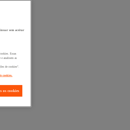
inuar sem aceitar
cookies. Essas
 e analisem as
ções de cookies".
de cookies.
s os cookies