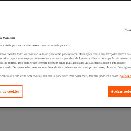
Cont
 à Manutan
 ao seu cesto :
uma visita personalizada ao nosso site é importante para nós!
botão "Aceitar todos os cookies", a nossa plataforma poderá trocar informações com o seu navegador através de 
ermitem que a nossa equipa de marketing e os nossos parceiros da Internet avaliem o desempenho do nosso site
cias de compra. Isso permite-nos oferecer produtos ainda mais adequados às suas necessidades e publicidade
onalizado. Se quiser saber mais sobre as finalidades e preferências de cada tipo de cookie, clique em "configura
r continuar a sua visita sem cookies, também o pode fazer! Para saber mais, também pode ler a nossa
política 
s de cookies
Aceitar todo