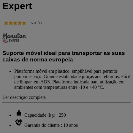
Expert
5.0
(1)
5.0
de
5
estrelas,
valor
médio
Suporte móvel ideal para transportar as suas
de
classificação.
caixas de norma europeia
Read
a
Plataforma móvel em plástico, empilhável para permitir
Review.
poupar espaço. Grande estabilidade graças aos rebordos. Fácil
Link
de limpar, em ABS. Plataforma indicada para utilização em
para
a
ambientes com temperaturas entre -10 e +40 °C.
mesma
página.
Ler descrição completa
Capacidade (kg) : 250
Garantia do cliente : 10 anos