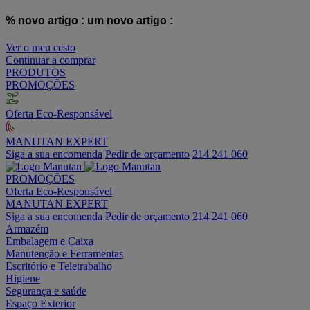
% novo artigo :
um novo artigo :
Ver o meu cesto
Continuar a comprar
PRODUTOS
PROMOÇÕES
Oferta Eco-Responsável
MANUTAN EXPERT
Siga a sua encomenda
Pedir de orçamento
214 241 060
PROMOÇÕES
Oferta Eco-Responsável
MANUTAN EXPERT
Siga a sua encomenda
Pedir de orçamento
214 241 060
Armazém
Embalagem e Caixa
Manutenção e Ferramentas
Escritório e Teletrabalho
Higiene
Segurança e saúde
Espaço Exterior