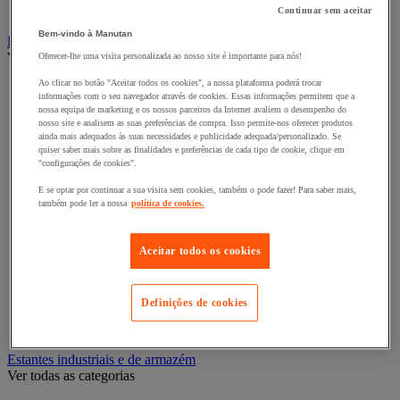
Contentor móvel standard
Continuar sem aceitar
Bem-vindo à Manutan
Empilhador, Mesa Elevatória e Sistemas de Elevação
Ver todas as categorias
Oferecer-lhe uma visita personalizada ao nosso site é importante para nós!
Ao clicar no botão "Aceitar todos os cookies", a nossa plataforma poderá trocar
Balanceiro
informações com o seu navegador através de cookies. Essas informações permitem que a
Elevador de elevação
nossa equipa de marketing e os nossos parceiros da Internet avaliem o desempenho do
Elevador de materiais
nosso site e analisem as suas preferências de compra. Isso permite-nos oferecer produtos
Empilhador
ainda mais adequados às suas necessidades e publicidade adequada/personalizado. Se
Grua
quiser saber mais sobre as finalidades e preferências de cada tipo de cookie, clique em
"configurações de cookies".
Grua e guindaste de oficina
Guincho de elevação, reboque e tração
E se optar por continuar a sua visita sem cookies, também o pode fazer! Para saber mais,
Macaco
também pode ler a nossa
política de cookies.
Macaco de bomba hidráulica e acessórios
Mesa elevatória
Monta-paletes
Aceitar todos os cookies
Ponte de acesso e rampa de carga
Pórtico de oficina
Preguiça e apoio de segurança
Definições de cookies
Rampa de elevação e calço de roda
Transportador magnético
Estantes industriais e de armazém
Ver todas as categorias