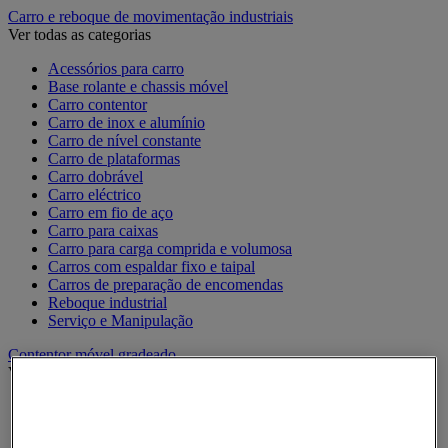
Carro e reboque de movimentação industriais
Ver todas as categorias
Acessórios para carro
Base rolante e chassis móvel
Carro contentor
Carro de inox e alumínio
Carro de nível constante
Carro de plataformas
Carro dobrável
Carro eléctrico
Carro em fio de aço
Carro para caixas
Carro para carga comprida e volumosa
Carros com espaldar fixo e taipal
Carros de preparação de encomendas
Reboque industrial
Serviço e Manipulação
Contentor móvel gradeado
Ver todas as categorias
Acessórios para contentor móvel
Contentor móvel de segurança
Contentor móvel encaixável