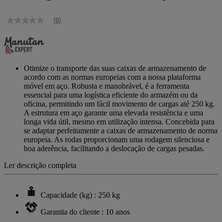
(0)
Sem
valor
de
classificação
Link
para
Otimize o transporte das suas caixas de armazenamento de
a
acordo com as normas europeias com a nossa plataforma
mesma
móvel em aço. Robusta e manobrável, é a ferramenta
página.
essencial para uma logística eficiente do armazém ou da
oficina, permitindo um fácil movimento de cargas até 250 kg.
A estrutura em aço garante uma elevada resistência e uma
longa vida útil, mesmo em utilização intensa. Concebida para
se adaptar perfeitamente a caixas de armazenamento de norma
europeia. As rodas proporcionam uma rodagem silenciosa e
boa aderência, facilitando a deslocação de cargas pesadas.
Ler descrição completa
Capacidade (kg) : 250 kg
Garantia do cliente : 10 anos