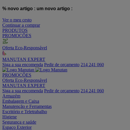
% novo artigo :
um novo artigo :
Ver o meu cesto
Continuar a comprar
PRODUTOS
PROMOÇÕES
Oferta Eco-Responsável
MANUTAN EXPERT
Siga a sua encomenda
Pedir de orçamento
214 241 060
PROMOÇÕES
Oferta Eco-Responsável
MANUTAN EXPERT
Siga a sua encomenda
Pedir de orçamento
214 241 060
Armazém
Embalagem e Caixa
Manutenção e Ferramentas
Escritório e Teletrabalho
Higiene
Segurança e saúde
Espaço Exterior