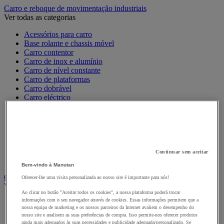
Carro e reboque de movimentação industriais
Ver todas as categorias
Acessórios para carro
Base rolante e chassis móvel
Carro contentor
Carro de inox e alumínio
Carro de nível constante
Carro de plataformas
Carro dobrável
Carro eléctrico
Carro em fio de aço
Carro para caixas
Carro para carga comprida e volumosa
Carros com espaldar fixo e taipal
Carros de preparação de encomendas
Reboque industrial
Continuar sem aceitar
Serviço e Manipulação
Bem-vindo à Manutan
Contentor móvel gradeado
Oferecer-lhe uma visita personalizada ao nosso site é importante para nós!
Ver todas as categorias
Ao clicar no botão "Aceitar todos os cookies", a nossa plataforma poderá trocar
informações com o seu navegador através de cookies. Essas informações permitem que a
Acessórios para contentor móvel
nossa equipa de marketing e os nossos parceiros da Internet avaliem o desempenho do
Contentor móvel de segurança
nosso site e analisem as suas preferências de compra. Isso permite-nos oferecer produtos
Contentor móvel encaixável
ainda mais adequados às suas necessidades e publicidade adequada/personalizado. Se