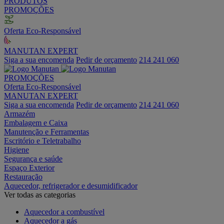
PRODUTOS
PROMOÇÕES
Oferta Eco-Responsável
MANUTAN EXPERT
Siga a sua encomenda
Pedir de orçamento
214 241 060
PROMOÇÕES
Oferta Eco-Responsável
MANUTAN EXPERT
Siga a sua encomenda
Pedir de orçamento
214 241 060
Armazém
Embalagem e Caixa
Manutenção e Ferramentas
Escritório e Teletrabalho
Higiene
Segurança e saúde
Espaço Exterior
Restauração
Aquecedor, refrigerador e desumidificador
Ver todas as categorias
Aquecedor a combustível
Aquecedor a gás