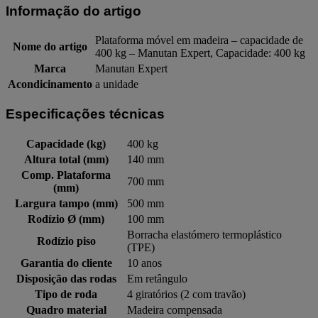
Informação do artigo
Plataforma móvel em madeira – capacidade de
Nome do artigo
400 kg – Manutan Expert, Capacidade: 400 kg
Marca
Manutan Expert
Acondicinamento
a unidade
Especificações técnicas
Capacidade (kg)
400 kg
Altura total (mm)
140 mm
Comp. Plataforma
700 mm
(mm)
Largura tampo (mm)
500 mm
Rodízio Ø (mm)
100 mm
Borracha elastómero termoplástico
Rodízio piso
(TPE)
Garantia do cliente
10 anos
Disposição das rodas
Em retângulo
Tipo de roda
4 giratórios (2 com travão)
Quadro material
Madeira compensada