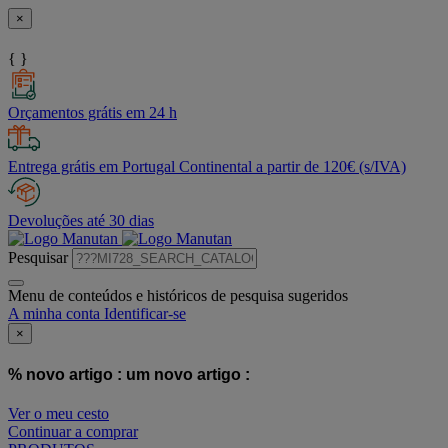
×
{ }
Orçamentos grátis em 24 h
Entrega grátis em Portugal Continental a partir de 120€ (s/IVA)
Devoluções até 30 dias
Pesquisar
Menu de conteúdos e históricos de pesquisa sugeridos
A minha conta
Identificar-se
×
% novo artigo :
um novo artigo :
Ver o meu cesto
Continuar a comprar