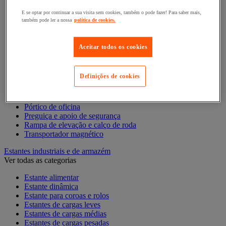
Elevador de elevação
E se optar por continuar a sua visita sem cookies, também o pode fazer! Para saber mais,
Elevador de materiais
também pode ler a nossa
política de cookies.
Empilhador
Grua
Grua e guindaste de oficina
Aceitar todos os cookies
Guincho de elevação, reboque e tração
Macaco
Macaco de bomba hidráulica e acessórios
Definições de cookies
Mesa elevatória
Monta-paletes
Ponte de acesso e rampa de carga
Pórtico de oficina
Preguiça e apoio de segurança
Rampa de elevação e calço de roda
Transportador magnético
Estantes industriais e de armazém
Ver todas as categorias
Estante alimentar
Estante dinâmica
Estante para coroas e rolos
Estantes de cargas leves
Estantes de cargas médias
Estantes de cargas pesadas