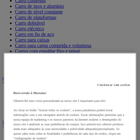
Carro contentor
Carro de inox e alumínio
Carro de nível constante
Carro de plataformas
Carro dobrável
Carro eléctrico
Carro em fio de aço
Carro para caixas
Carro para carga comprida e volumosa
Carros com espaldar fixo e taipal
Carros de preparação de encomendas
Reboque industrial
Serviço e Manipulação
Contentor móvel gradeado
Ver todas as categorias
Continuar sem aceitar
Bem-vindo à Manutan
Acessórios para contentor móvel
Contentor móvel de segurança
Oferecer-lhe uma visita personalizada ao nosso site é importante para nós!
Contentor móvel encaixável
Ao clicar no botão "Aceitar todos os cookies", a nossa plataforma poderá trocar
Contentor móvel standard
informações com o seu navegador através de cookies. Essas informações permitem que a
nossa equipa de marketing e os nossos parceiros da Internet avaliem o desempenho do
Empilhador, Mesa Elevatória e Sistemas de Elevação
nosso site e analisem as suas preferências de compra. Isso permite-nos oferecer produtos
Ver todas as categorias
ainda mais adequados às suas necessidades e publicidade adequada/personalizado. Se
quiser saber mais sobre as finalidades e preferências de cada tipo de cookie, clique em
Balanceiro
"configurações de cookies".