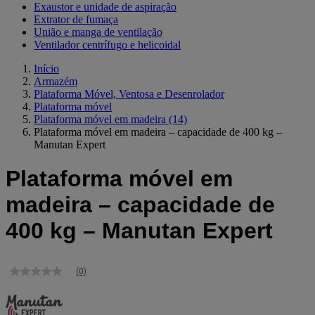
Exaustor e unidade de aspiração
Extrator de fumaça
União e manga de ventilação
Ventilador centrífugo e helicoidal
Início
Armazém
Plataforma Móvel, Ventosa e Desenrolador
Plataforma móvel
Plataforma móvel em madeira
(14)
Plataforma móvel em madeira – capacidade de 400 kg –
Manutan Expert
Plataforma móvel em
madeira – capacidade de
400 kg – Manutan Expert
(0)
Sem
valor
de
classificação