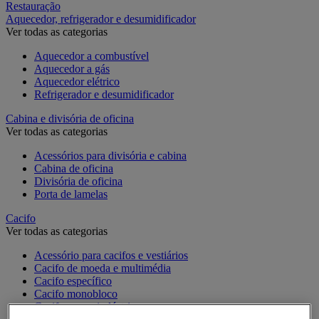
Restauração
Aquecedor, refrigerador e desumidificador
Ver todas as categorias
Aquecedor a combustível
Aquecedor a gás
Aquecedor elétrico
Refrigerador e desumidificador
Cabina e divisória de oficina
Ver todas as categorias
Acessórios para divisória e cabina
Cabina de oficina
Divisória de oficina
Porta de lamelas
Cacifo
Ver todas as categorias
Acessório para cacifos e vestiários
Cacifo de moeda e multimédia
Cacifo específico
Cacifo monobloco
Cacifo para a indústria