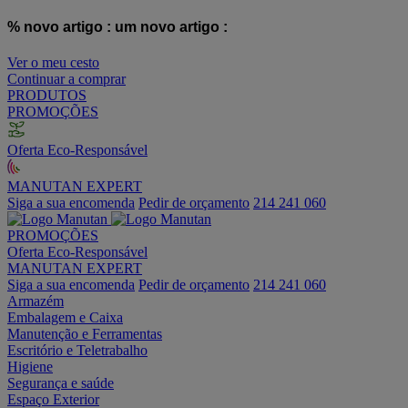
% novo artigo :
um novo artigo :
Ver o meu cesto
Continuar a comprar
PRODUTOS
PROMOÇÕES
Oferta Eco-Responsável
MANUTAN EXPERT
Siga a sua encomenda
Pedir de orçamento
214 241 060
PROMOÇÕES
Oferta Eco-Responsável
MANUTAN EXPERT
Siga a sua encomenda
Pedir de orçamento
214 241 060
Armazém
Embalagem e Caixa
Manutenção e Ferramentas
Escritório e Teletrabalho
Higiene
Segurança e saúde
Espaço Exterior