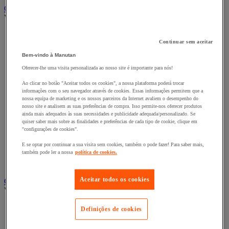
Carro e reboque de movimentação industriais
Ver todas as categorias
Acessórios para carro
Continuar sem aceitar
Base rolante e chassis móvel
Carro contentor
Bem-vindo à Manutan
Carro de inox e alumínio
Oferecer-lhe uma visita personalizada ao nosso site é importante para nós!
Carro de nível constante
Carro de plataformas
Ao clicar no botão "Aceitar todos os cookies", a nossa plataforma poderá trocar
Carro dobrável
informações com o seu navegador através de cookies. Essas informações permitem que a
Carro eléctrico
nossa equipa de marketing e os nossos parceiros da Internet avaliem o desempenho do
nosso site e analisem as suas preferências de compra. Isso permite-nos oferecer produtos
Carro em fio de aço
ainda mais adequados às suas necessidades e publicidade adequada/personalizado. Se
Carro para caixas
quiser saber mais sobre as finalidades e preferências de cada tipo de cookie, clique em
Carro para carga comprida e volumosa
"configurações de cookies".
Carros com espaldar fixo e taipal
Carros de preparação de encomendas
E se optar por continuar a sua visita sem cookies, também o pode fazer! Para saber mais,
também pode ler a nossa
política de cookies.
Reboque industrial
Serviço e Manipulação
Aceitar todos os cookies
Contentor móvel gradeado
Ver todas as categorias
Acessórios para contentor móvel
Definições de cookies
Contentor móvel de segurança
Contentor móvel encaixável