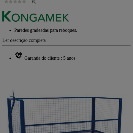
(0)
Sem
valor
de
classificação
Link
para
Paredes gradeadas para reboques.
a
mesma
Ler descrição completa
página.
Garantia do cliente : 5 anos