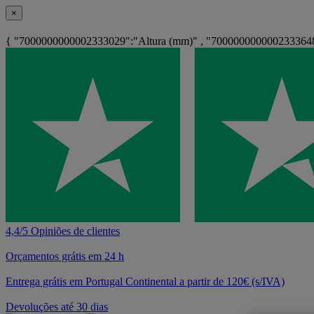
×
{ "7000000000002333029":"Altura (mm)" , "7000000000002333648"
4,4/5 Opiniões de clientes
Orçamentos grátis em 24 h
Entrega grátis em Portugal Continental a partir de 120€ (s/IVA)
Devoluções até 30 dias