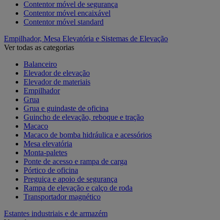
Contentor móvel de segurança
Contentor móvel encaixável
Contentor móvel standard
Empilhador, Mesa Elevatória e Sistemas de Elevação
Ver todas as categorias
Balanceiro
Elevador de elevação
Elevador de materiais
Empilhador
Grua
Grua e guindaste de oficina
Guincho de elevação, reboque e tração
Macaco
Macaco de bomba hidráulica e acessórios
Mesa elevatória
Monta-paletes
Ponte de acesso e rampa de carga
Pórtico de oficina
Preguiça e apoio de segurança
Rampa de elevação e calço de roda
Transportador magnético
Estantes industriais e de armazém