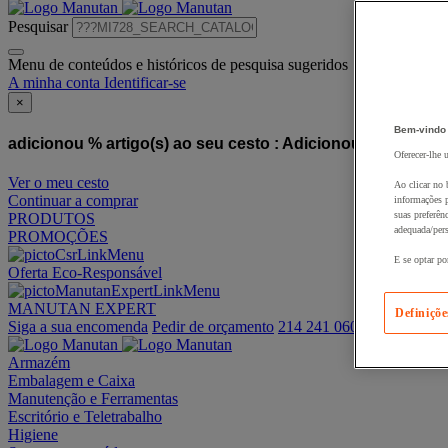
Pesquisar
Menu de conteúdos e históricos de pesquisa sugeridos
A minha conta
Identificar-se
×
Bem-vindo
adicionou % artigo(s) ao seu cesto :
Adicionou este artigo
Oferecer-lhe 
Ver o meu cesto
Ao clicar no 
Continuar a comprar
informações p
suas preferên
PRODUTOS
adequada/pers
PROMOÇÕES
E se optar po
Oferta Eco-Responsável
MANUTAN EXPERT
Definiçõe
Siga a sua encomenda
Pedir de orçamento
214 241 060
Armazém
Embalagem e Caixa
Manutenção e Ferramentas
Escritório e Teletrabalho
Higiene