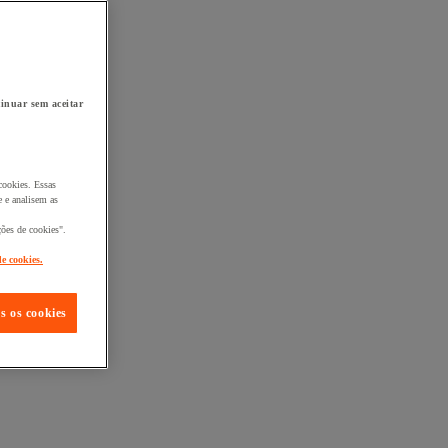
inuar sem aceitar
cookies. Essas
 e analisem as
ções de cookies".
de cookies.
s os cookies