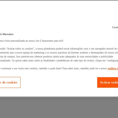
Cont
 à Manutan
 ao seu cesto :
uma visita personalizada ao nosso site é importante para nós!
botão "Aceitar todos os cookies", a nossa plataforma poderá trocar informações com o seu navegador através de 
ermitem que a nossa equipa de marketing e os nossos parceiros da Internet avaliem o desempenho do nosso site
cias de compra. Isso permite-nos oferecer produtos ainda mais adequados às suas necessidades e publicidade
onalizado. Se quiser saber mais sobre as finalidades e preferências de cada tipo de cookie, clique em "configura
r continuar a sua visita sem cookies, também o pode fazer! Para saber mais, também pode ler a nossa
política 
s de cookies
Aceitar todo