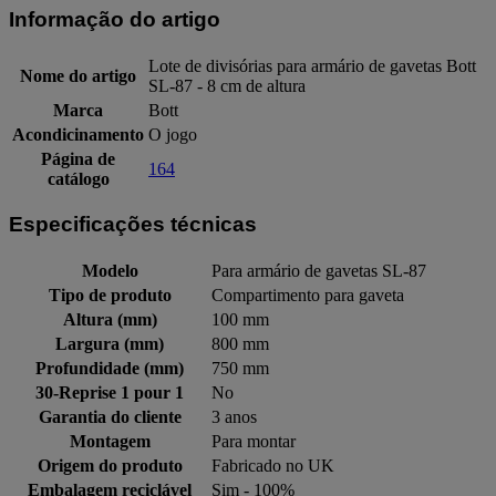
Informação do artigo
Lote de divisórias para armário de gavetas Bott
Nome do artigo
SL-87 - 8 cm de altura
Marca
Bott
Acondicinamento
O jogo
Página de
164
catálogo
Especificações técnicas
Modelo
Para armário de gavetas SL-87
Tipo de produto
Compartimento para gaveta
Altura (mm)
100 mm
Largura (mm)
800 mm
Profundidade (mm)
750 mm
30-Reprise 1 pour 1
No
Garantia do cliente
3 anos
Montagem
Para montar
Origem do produto
Fabricado no UK
Embalagem reciclável
Sim - 100%