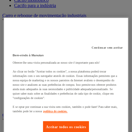
Cacifo monobloco
Cacifo para a indústria
Carro e reboque de movimentação industriais
Ver todas as categorias
Acessórios para carro
Base rolante e chassis móvel
Carro contentor
Carro de inox e alumínio
Continuar sem aceitar
Carro de nível constante
Bem-vindo à Manutan
Carro de plataformas
Carro dobrável
Oferecer-lhe uma visita personalizada ao nosso site é importante para nós!
Carro eléctrico
Ao clicar no botão "Aceitar todos os cookies", a nossa plataforma poderá trocar
Carro em fio de aço
informações com o seu navegador através de cookies. Essas informações permitem que a
Carro para caixas
nossa equipa de marketing e os nossos parceiros da Internet avaliem o desempenho do
Carro para carga comprida e volumosa
nosso site e analisem as suas preferências de compra. Isso permite-nos oferecer produtos
Carros com espaldar fixo e taipal
ainda mais adequados às suas necessidades e publicidade adequada/personalizado. Se
Carros de preparação de encomendas
quiser saber mais sobre as finalidades e preferências de cada tipo de cookie, clique em
"configurações de cookies".
Reboque industrial
Serviço e Manipulação
E se optar por continuar a sua visita sem cookies, também o pode fazer! Para saber mais,
também pode ler a nossa
política de cookies.
Contentor móvel gradeado
Ver todas as categorias
Aceitar todos os cookies
Acessórios para contentor móvel