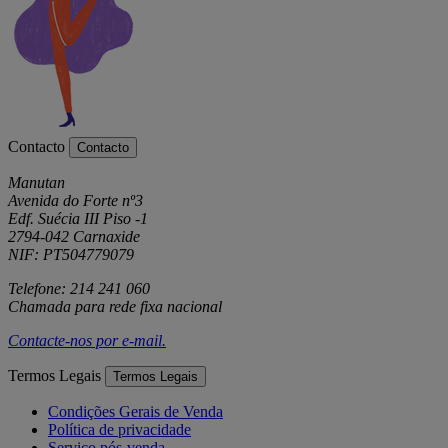
Contacto
Contacto
Manutan
Avenida do Forte nº3
Edf. Suécia III Piso -1
2794-042 Carnaxide
NIF: PT504779079
Telefone: 214 241 060
Chamada para rede fixa nacional
Contacte-nos por
e-mail
.
Termos Legais
Termos Legais
Condições Gerais de Venda
Política de privacidade
Serviço pós-venda