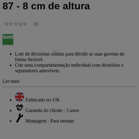
87 - 8 cm de altura
(0)
Sem
valor
de
classificação
Link
para
Lote de divisórias sólidas para dividir as suas gavetas de
a
forma flexível.
mesma
Crie uma compartimentação individual com divisórias e
página.
separadores amovíveis.
Ler mais
Fabricado no UK
Garantia do cliente : 3 anos
Montagem : Para montar