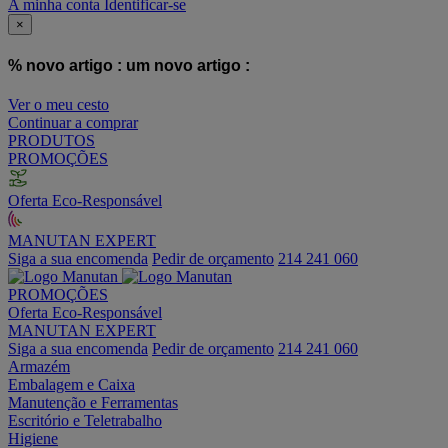
A minha conta
Identificar-se
×
% novo artigo :
um novo artigo :
Ver o meu cesto
Continuar a comprar
PRODUTOS
PROMOÇÕES
Oferta Eco-Responsável
MANUTAN EXPERT
Siga a sua encomenda
Pedir de orçamento
214 241 060
PROMOÇÕES
Oferta Eco-Responsável
MANUTAN EXPERT
Siga a sua encomenda
Pedir de orçamento
214 241 060
Armazém
Embalagem e Caixa
Manutenção e Ferramentas
Escritório e Teletrabalho
Higiene