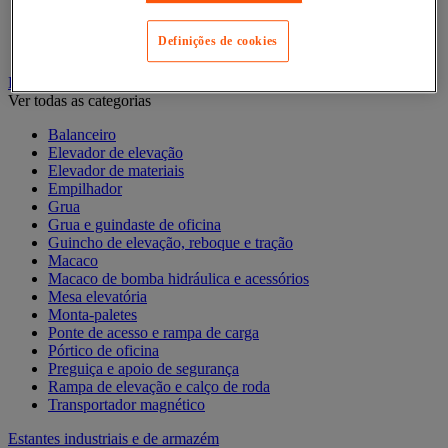
Contentor móvel de segurança
Contentor móvel encaixável
Definições de cookies
Contentor móvel standard
Empilhador, Mesa Elevatória e Sistemas de Elevação
Ver todas as categorias
Balanceiro
Elevador de elevação
Elevador de materiais
Empilhador
Grua
Grua e guindaste de oficina
Guincho de elevação, reboque e tração
Macaco
Macaco de bomba hidráulica e acessórios
Mesa elevatória
Monta-paletes
Ponte de acesso e rampa de carga
Pórtico de oficina
Preguiça e apoio de segurança
Rampa de elevação e calço de roda
Transportador magnético
Estantes industriais e de armazém