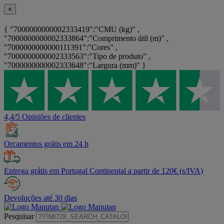
×
{ "7000000000002333419":"CMU (kg)" ,
"7000000000002333864":"Comprimento útil (m)" ,
"7000000000000111391":"Cores" ,
"7000000000002333563":"Tipo de produto" ,
"7000000000002333648":"Largura (mm)" }
4,4/5 Opiniões de clientes
Orçamentos grátis em 24 h
Entrega grátis em Portugal Continental a partir de 120€ (s/IVA)
Devoluções até 30 dias
Pesquisar