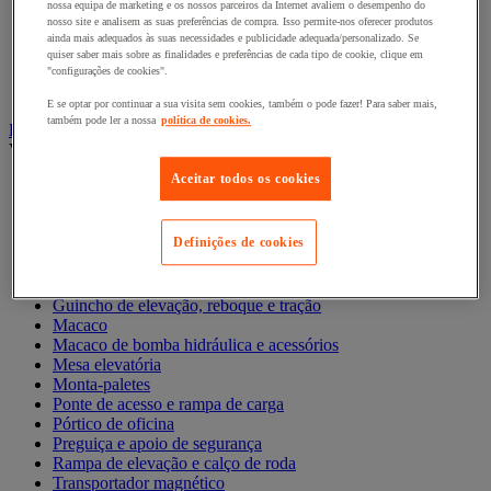
nossa equipa de marketing e os nossos parceiros da Internet avaliem o desempenho do
nosso site e analisem as suas preferências de compra. Isso permite-nos oferecer produtos
Acessórios para contentor móvel
ainda mais adequados às suas necessidades e publicidade adequada/personalizado. Se
Contentor móvel de segurança
quiser saber mais sobre as finalidades e preferências de cada tipo de cookie, clique em
Contentor móvel encaixável
"configurações de cookies".
Contentor móvel standard
E se optar por continuar a sua visita sem cookies, também o pode fazer! Para saber mais,
também pode ler a nossa
política de cookies.
Empilhador, Mesa Elevatória e Sistemas de Elevação
Ver todas as categorias
Aceitar todos os cookies
Balanceiro
Elevador de elevação
Elevador de materiais
Definições de cookies
Empilhador
Grua
Grua e guindaste de oficina
Guincho de elevação, reboque e tração
Macaco
Macaco de bomba hidráulica e acessórios
Mesa elevatória
Monta-paletes
Ponte de acesso e rampa de carga
Pórtico de oficina
Preguiça e apoio de segurança
Rampa de elevação e calço de roda
Transportador magnético