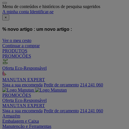
Menu de conteúdos e históricos de pesquisa sugeridos
A minha conta
Identificar-se
×
% novo artigo :
um novo artigo :
Ver o meu cesto
Continuar a comprar
PRODUTOS
PROMOÇÕES
Oferta Eco-Responsável
MANUTAN EXPERT
Siga a sua encomenda
Pedir de orçamento
214 241 060
PROMOÇÕES
Oferta Eco-Responsável
MANUTAN EXPERT
Siga a sua encomenda
Pedir de orçamento
214 241 060
Armazém
Embalagem e Caixa
Manutenção e Ferramentas