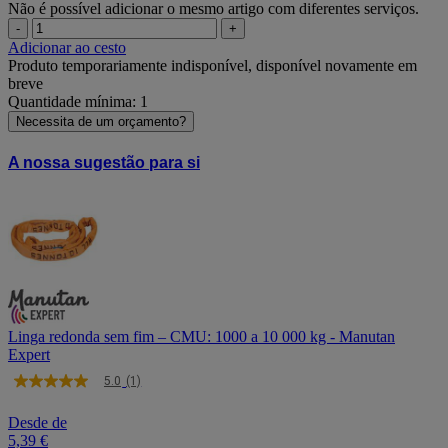
Não é possível adicionar o mesmo artigo com diferentes serviços.
-
+
Adicionar ao cesto
Produto temporariamente indisponível, disponível novamente em
breve
Quantidade mínima: 1
Necessita de um orçamento?
A nossa sugestão para si
Linga redonda sem fim – CMU: 1000 a 10 000 kg - Manutan
Expert
5.0
(1)
5.0
de
5
Desde de
estrelas,
5,39 €