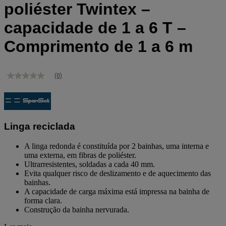
poliéster Twintex –
capacidade de 1 a 6 T –
Comprimento de 1 a 6 m
(0)
Sem
valor
de
classificação
Link
para
Linga reciclada
a
mesma
página.
A linga redonda é constituída por 2 bainhas, uma interna e
uma externa, em fibras de poliéster.
Ultrarresistentes, soldadas a cada 40 mm.
Evita qualquer risco de deslizamento e de aquecimento das
bainhas.
A capacidade de carga máxima está impressa na bainha de
forma clara.
Construção da bainha nervurada.