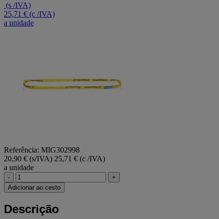
valor
(s /IVA)
médio
25,71 €
(c /IVA)
de
a unidade
classificação.
Read
a
Review.
Link
para
a
mesma
página.
Referência: MIG302998
20,90 € (s/IVA)
25,71 € (c /IVA)
a unidade
-
+
Adicionar ao cesto
Descrição