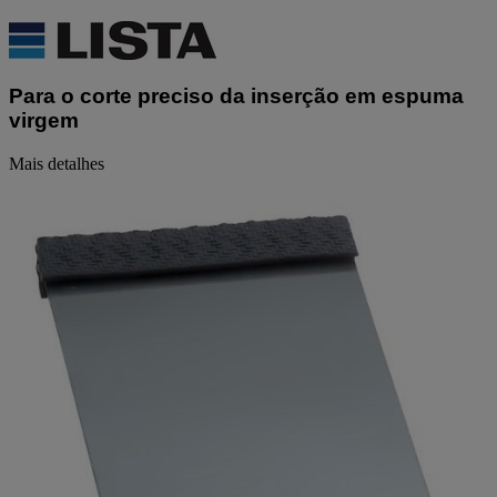
valor
de
classificação
Link
para
Para o corte preciso da inserção em espuma
a
mesma
virgem
página.
Mais detalhes