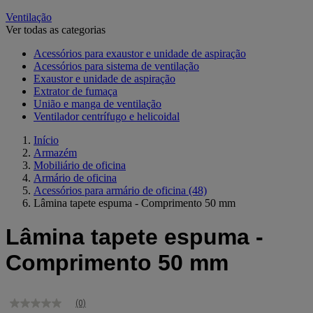
Ventilação
Ver todas as categorias
Acessórios para exaustor e unidade de aspiração
Acessórios para sistema de ventilação
Exaustor e unidade de aspiração
Extrator de fumaça
União e manga de ventilação
Ventilador centrífugo e helicoidal
Início
Armazém
Mobiliário de oficina
Armário de oficina
Acessórios para armário de oficina
(48)
Lâmina tapete espuma - Comprimento 50 mm
Lâmina tapete espuma -
Comprimento 50 mm
(0)
Sem