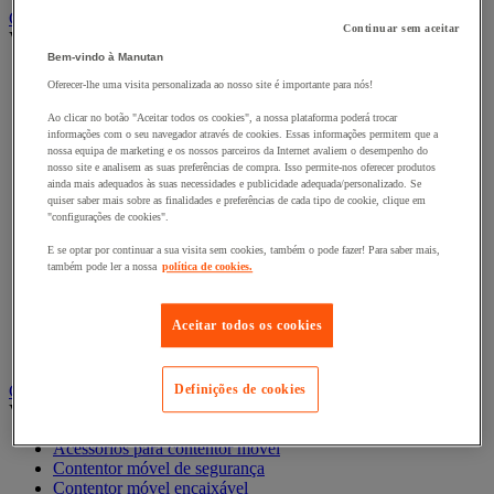
Carro e reboque de movimentação industriais
Continuar sem aceitar
Ver todas as categorias
Bem-vindo à Manutan
Acessórios para carro
Oferecer-lhe uma visita personalizada ao nosso site é importante para nós!
Base rolante e chassis móvel
Carro contentor
Ao clicar no botão "Aceitar todos os cookies", a nossa plataforma poderá trocar
Carro de inox e alumínio
informações com o seu navegador através de cookies. Essas informações permitem que a
nossa equipa de marketing e os nossos parceiros da Internet avaliem o desempenho do
Carro de nível constante
nosso site e analisem as suas preferências de compra. Isso permite-nos oferecer produtos
Carro de plataformas
ainda mais adequados às suas necessidades e publicidade adequada/personalizado. Se
Carro dobrável
quiser saber mais sobre as finalidades e preferências de cada tipo de cookie, clique em
Carro eléctrico
"configurações de cookies".
Carro em fio de aço
E se optar por continuar a sua visita sem cookies, também o pode fazer! Para saber mais,
Carro para caixas
também pode ler a nossa
política de cookies.
Carro para carga comprida e volumosa
Carros com espaldar fixo e taipal
Carros de preparação de encomendas
Aceitar todos os cookies
Reboque industrial
Serviço e Manipulação
Contentor móvel gradeado
Definições de cookies
Ver todas as categorias
Acessórios para contentor móvel
Contentor móvel de segurança
Contentor móvel encaixável