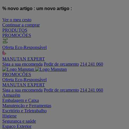
% novo artigo :
um novo artigo :
Ver o meu cesto
Continuar a comprar
PRODUTOS
PROMOÇÕES
Oferta Eco-Responsável
MANUTAN EXPERT
Siga a sua encomenda
Pedir de orçamento
214 241 060
PROMOÇÕES
Oferta Eco-Responsável
MANUTAN EXPERT
Siga a sua encomenda
Pedir de orçamento
214 241 060
Armazém
Embalagem e Caixa
Manutenção e Ferramentas
Escritório e Teletrabalho
Higiene
Segurança e saúde
Espaço Exterior