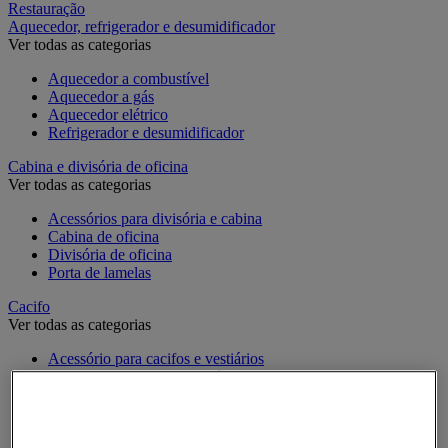
Restauração
Aquecedor, refrigerador e desumidificador
Ver todas as categorias
Aquecedor a combustível
Aquecedor a gás
Aquecedor elétrico
Refrigerador e desumidificador
Cabina e divisória de oficina
Ver todas as categorias
Acessórios para divisória e cabina
Cabina de oficina
Divisória de oficina
Porta de lamelas
Cacifo
Ver todas as categorias
Acessório para cacifos e vestiários
Cacifo de moeda e multimédia
Cacifo específico
Cacifo monobloco
Cacifo para a indústria