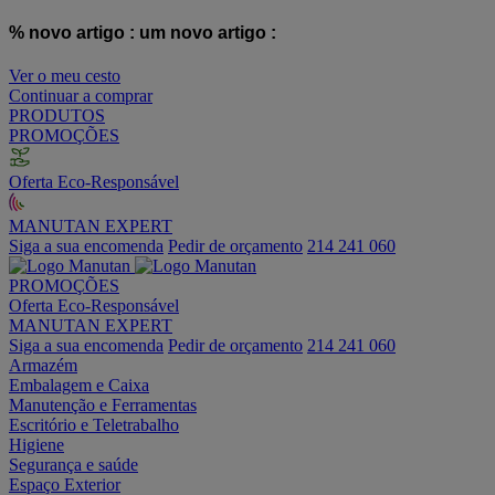
% novo artigo :
um novo artigo :
Ver o meu cesto
Continuar a comprar
PRODUTOS
PROMOÇÕES
Oferta Eco-Responsável
MANUTAN EXPERT
Siga a sua encomenda
Pedir de orçamento
214 241 060
PROMOÇÕES
Oferta Eco-Responsável
MANUTAN EXPERT
Siga a sua encomenda
Pedir de orçamento
214 241 060
Armazém
Embalagem e Caixa
Manutenção e Ferramentas
Escritório e Teletrabalho
Higiene
Segurança e saúde
Espaço Exterior