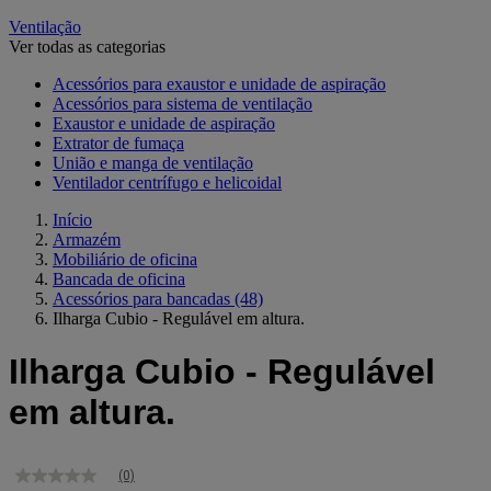
Ventilação
Ver todas as categorias
Acessórios para exaustor e unidade de aspiração
Acessórios para sistema de ventilação
Exaustor e unidade de aspiração
Extrator de fumaça
União e manga de ventilação
Ventilador centrífugo e helicoidal
Início
Armazém
Mobiliário de oficina
Bancada de oficina
Acessórios para bancadas
(48)
Ilharga Cubio - Regulável em altura.
Ilharga Cubio - Regulável
em altura.
(0)
Sem