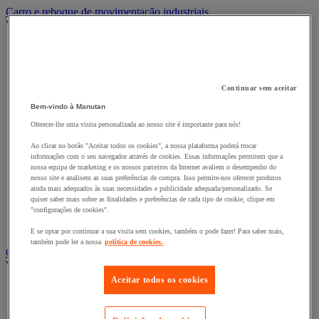
Carro e reboque de movimentação industriais
Ver todas as categorias
Acessórios para carro
Base rolante e chassis móvel
Carro contentor
Carro de inox e alumínio
Continuar sem aceitar
Carro de nível constante
Bem-vindo à Manutan
Carro de plataformas
Carro dobrável
Oferecer-lhe uma visita personalizada ao nosso site é importante para nós!
Carro eléctrico
Ao clicar no botão "Aceitar todos os cookies", a nossa plataforma poderá trocar
Carro em fio de aço
informações com o seu navegador através de cookies. Essas informações permitem que a
Carro para caixas
nossa equipa de marketing e os nossos parceiros da Internet avaliem o desempenho do
Carro para carga comprida e volumosa
nosso site e analisem as suas preferências de compra. Isso permite-nos oferecer produtos
Carros com espaldar fixo e taipal
ainda mais adequados às suas necessidades e publicidade adequada/personalizado. Se
quiser saber mais sobre as finalidades e preferências de cada tipo de cookie, clique em
Carros de preparação de encomendas
"configurações de cookies".
Reboque industrial
Serviço e Manipulação
E se optar por continuar a sua visita sem cookies, também o pode fazer! Para saber mais,
também pode ler a nossa
política de cookies.
Contentor móvel gradeado
Ver todas as categorias
Aceitar todos os cookies
Acessórios para contentor móvel
Contentor móvel de segurança
Contentor móvel encaixável