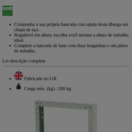
valor
de
classificação
Link
para
Componha a sua própria bancada com ajuda desta ilharga em
a
chapa de aço.
mesma
Regulável em altura: escolha você mesmo a altura de trabalho
página.
ideal.
Complete a bancada de base com duas longarinas e um plano
de trabalho.
Ler descrição completa
Fabricado no UK
Carga máx. (kg) : 200 kg