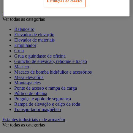
Definições de cookies
Contentor móvel standard
Empilhador, Mesa Elevatória e Sistemas de Elevação
Ver todas as categorias
Balanceiro
Elevador de elevação
Elevador de materiais
Empilhador
Grua
Grua e guindaste de oficina
Guincho de elevação, reboque e tração
Macaco
Macaco de bomba hidráulica e acessórios
Mesa elevatória
Monta-paletes
Ponte de acesso e rampa de carga
Pórtico de oficina
Preguiça e apoio de segurança
Rampa de elevação e calço de roda
Transportador magnético
Estantes industriais e de armazém
Ver todas as categorias