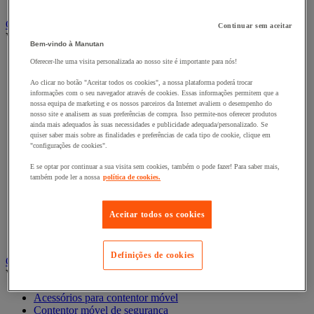
Cacifo para a indústria
Carro e reboque de movimentação industriais
Continuar sem aceitar
Ver todas as categorias
Bem-vindo à Manutan
Acessórios para carro
Oferecer-lhe uma visita personalizada ao nosso site é importante para nós!
Base rolante e chassis móvel
Ao clicar no botão "Aceitar todos os cookies", a nossa plataforma poderá trocar
Carro contentor
informações com o seu navegador através de cookies. Essas informações permitem que a
Carro de inox e alumínio
nossa equipa de marketing e os nossos parceiros da Internet avaliem o desempenho do
Carro de nível constante
nosso site e analisem as suas preferências de compra. Isso permite-nos oferecer produtos
Carro de plataformas
ainda mais adequados às suas necessidades e publicidade adequada/personalizado. Se
Carro dobrável
quiser saber mais sobre as finalidades e preferências de cada tipo de cookie, clique em
"configurações de cookies".
Carro eléctrico
Carro em fio de aço
E se optar por continuar a sua visita sem cookies, também o pode fazer! Para saber mais,
Carro para caixas
também pode ler a nossa
política de cookies.
Carro para carga comprida e volumosa
Carros com espaldar fixo e taipal
Carros de preparação de encomendas
Aceitar todos os cookies
Reboque industrial
Serviço e Manipulação
Definições de cookies
Contentor móvel gradeado
Ver todas as categorias
Acessórios para contentor móvel
Contentor móvel de segurança