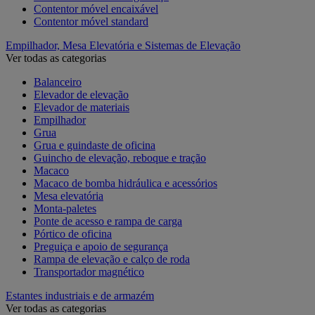
Contentor móvel encaixável
Contentor móvel standard
Empilhador, Mesa Elevatória e Sistemas de Elevação
Ver todas as categorias
Balanceiro
Elevador de elevação
Elevador de materiais
Empilhador
Grua
Grua e guindaste de oficina
Guincho de elevação, reboque e tração
Macaco
Macaco de bomba hidráulica e acessórios
Mesa elevatória
Monta-paletes
Ponte de acesso e rampa de carga
Pórtico de oficina
Preguiça e apoio de segurança
Rampa de elevação e calço de roda
Transportador magnético
Estantes industriais e de armazém
Ver todas as categorias