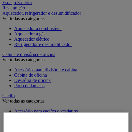
Espaço Exterior
Restauração
Aquecedor, refrigerador e desumidificador
Ver todas as categorias
Aquecedor a combustível
Aquecedor a gás
Aquecedor elétrico
Refrigerador e desumidificador
Cabina e divisória de oficina
Ver todas as categorias
Acessórios para divisória e cabina
Cabina de oficina
Divisória de oficina
Porta de lamelas
Cacifo
Ver todas as categorias
Acessório para cacifos e vestiários
Cacifo de moeda e multimédia
Cacifo específico
Cacifo monobloco