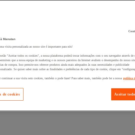
Cont
 à Manutan
 ao seu cesto :
uma visita personalizada ao nosso site é importante para nós!
botão "Aceitar todos os cookies", a nossa plataforma poderá trocar informações com o seu navegador através de 
ermitem que a nossa equipa de marketing e os nossos parceiros da Internet avaliem o desempenho do nosso site
cias de compra. Isso permite-nos oferecer produtos ainda mais adequados às suas necessidades e publicidade
onalizado. Se quiser saber mais sobre as finalidades e preferências de cada tipo de cookie, clique em "configura
r continuar a sua visita sem cookies, também o pode fazer! Para saber mais, também pode ler a nossa
política 
s de cookies
Aceitar todo