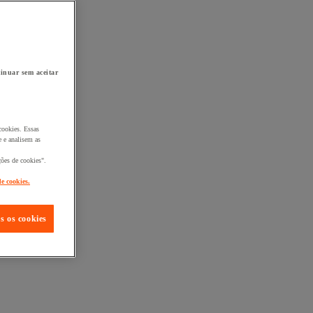
inuar sem aceitar
cookies. Essas
 e analisem as
ções de cookies".
de cookies.
s os cookies