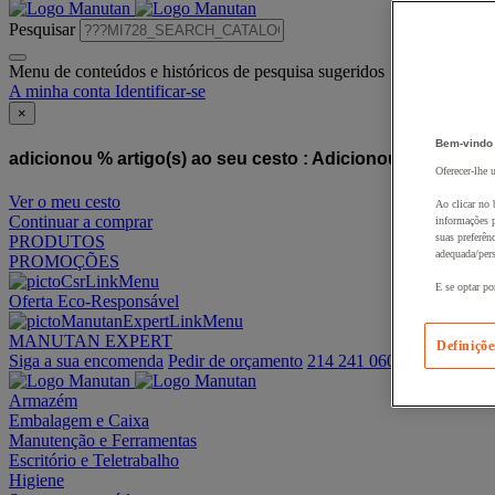
Pesquisar
Menu de conteúdos e históricos de pesquisa sugeridos
A minha conta
Identificar-se
×
Bem-vindo
adicionou % artigo(s) ao seu cesto :
Adicionou este artigo
Oferecer-lhe 
Ver o meu cesto
Ao clicar no 
Continuar a comprar
informações p
suas preferên
PRODUTOS
adequada/pers
PROMOÇÕES
E se optar po
Oferta Eco-Responsável
MANUTAN EXPERT
Definiçõe
Siga a sua encomenda
Pedir de orçamento
214 241 060
Armazém
Embalagem e Caixa
Manutenção e Ferramentas
Escritório e Teletrabalho
Higiene