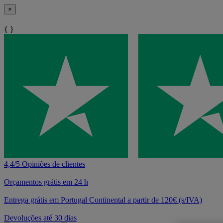
×
{ }
4,4/5 Opiniões de clientes
Orçamentos grátis em 24 h
Entrega grátis em Portugal Continental a partir de 120€ (s/IVA)
Devoluções até 30 dias