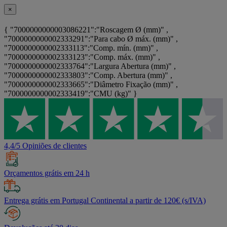
×
{ "7000000000003086221":"Roscagem Ø (mm)" ,
"7000000000002333291":"Para cabo Ø máx. (mm)" ,
"7000000000002333113":"Comp. mín. (mm)" ,
"7000000000002333123":"Comp. máx. (mm)" ,
"7000000000002333764":"Largura Abertura (mm)" ,
"7000000000002333803":"Comp. Abertura (mm)" ,
"7000000000002333665":"Diâmetro Fixação (mm)" ,
"7000000000002333419":"CMU (kg)" }
4,4/5 Opiniões de clientes
Orçamentos grátis em 24 h
Entrega grátis em Portugal Continental a partir de 120€ (s/IVA)