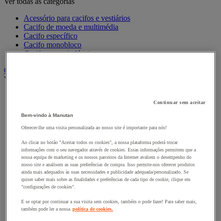
Ver todas as categorias
Acessório para cacifos e vestiários
Cacifo de moeda e multimédia
Cacifo específico
Cacifo monobloco
Cacifo para a indústria
Carro e reboque de movimentação industriais
Ver todas as categorias
Acessórios para carro
Continuar sem aceitar
Base rolante e chassis móvel
Carro contentor
Bem-vindo à Manutan
Carro de inox e alumínio
Oferecer-lhe uma visita personalizada ao nosso site é importante para nós!
Carro de nível constante
Carro de plataformas
Ao clicar no botão "Aceitar todos os cookies", a nossa plataforma poderá trocar
Carro dobrável
informações com o seu navegador através de cookies. Essas informações permitem que a
Carro eléctrico
nossa equipa de marketing e os nossos parceiros da Internet avaliem o desempenho do
nosso site e analisem as suas preferências de compra. Isso permite-nos oferecer produtos
Carro em fio de aço
ainda mais adequados às suas necessidades e publicidade adequada/personalizado. Se
Carro para caixas
quiser saber mais sobre as finalidades e preferências de cada tipo de cookie, clique em
Carro para carga comprida e volumosa
"configurações de cookies".
Carros com espaldar fixo e taipal
Carros de preparação de encomendas
E se optar por continuar a sua visita sem cookies, também o pode fazer! Para saber mais,
também pode ler a nossa
política de cookies.
Reboque industrial
Serviço e Manipulação