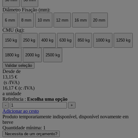
Diâmetro Fixação (mm):
6 mm
8 mm
10 mm
12 mm
16 mm
20 mm
CMU (kg):
150 kg
250 kg
400 kg
630 kg
850 kg
1000 kg
1250 kg
1800 kg
2000 kg
2500 kg
Validar seleção
Desde de
13,15 €
(s /IVA)
16,17 €
(c /IVA)
a unidade
Referência :
Escolha uma opção
-
+
Adicionar ao cesto
Produto temporariamente indisponível, disponível novamente em
breve
Quantidade mínima: 1
Necessita de um orçamento?