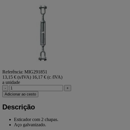
Referência: MIG291851
13,15 € (s/IVA)
16,17 € (c /IVA)
a unidade
-
+
Adicionar ao cesto
Descrição
Esticador com 2 chapas.
Aço galvanizado.