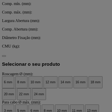
Comp. mín. (mm):
Comp. máx. (mm):
Largura Abertura (mm):
Comp. Abertura (mm):
Diâmetro Fixação (mm):
CMU (kg):
Selecionar o seu produto
Roscagem Ø (mm):
6 mm
8 mm
10 mm
12 mm
14 mm
16 mm
18 mm
20 mm
22 mm
24 mm
Para cabo Ø máx. (mm):
3 mm
5 mm
6 mm
8 mm
10 mm
11 mm
13 mm