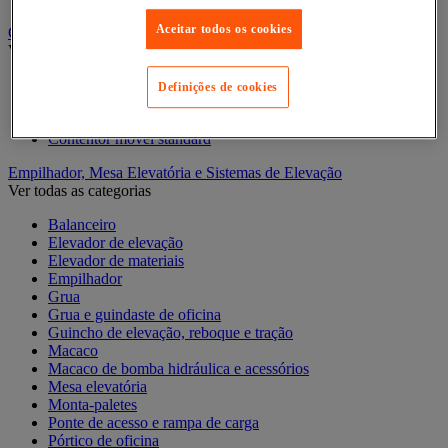
Aceitar todos os cookies
Contentor móvel gradeado
Ver todas as categorias
Acessórios para contentor móvel
Definições de cookies
Contentor móvel de segurança
Contentor móvel encaixável
Contentor móvel standard
Empilhador, Mesa Elevatória e Sistemas de Elevação
Ver todas as categorias
Balanceiro
Elevador de elevação
Elevador de materiais
Empilhador
Grua
Grua e guindaste de oficina
Guincho de elevação, reboque e tração
Macaco
Macaco de bomba hidráulica e acessórios
Mesa elevatória
Monta-paletes
Ponte de acesso e rampa de carga
Pórtico de oficina