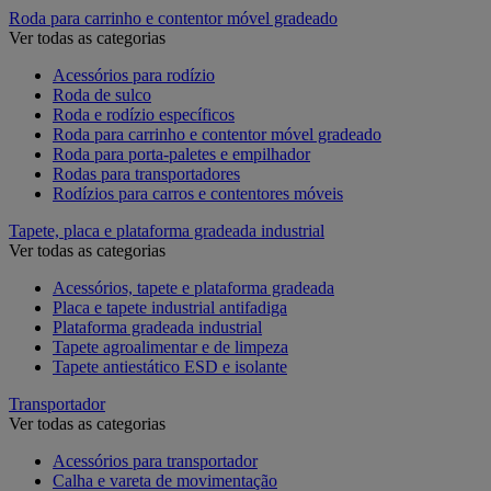
Roda para carrinho e contentor móvel gradeado
Ver todas as categorias
Acessórios para rodízio
Roda de sulco
Roda e rodízio específicos
Roda para carrinho e contentor móvel gradeado
Roda para porta-paletes e empilhador
Rodas para transportadores
Rodízios para carros e contentores móveis
Tapete, placa e plataforma gradeada industrial
Ver todas as categorias
Acessórios, tapete e plataforma gradeada
Placa e tapete industrial antifadiga
Plataforma gradeada industrial
Tapete agroalimentar e de limpeza
Tapete antiestático ESD e isolante
Transportador
Ver todas as categorias
Acessórios para transportador
Calha e vareta de movimentação