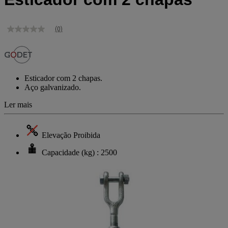
(0)
Sem
valor
de
classificação
Link
para
Esticador com 2 chapas.
a
Aço galvanizado.
mesma
página.
Ler mais
Elevação Proibida
Capacidade (kg) : 2500