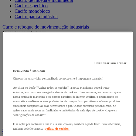
Cacifo de moeda e multimédia
Cacifo específico
Cacifo monobloco
Cacifo para a indústria
Carro e reboque de movimentação industriais
Ver todas as categorias
Acessórios para carro
Base rolante e chassis móvel
Carro contentor
Carro de inox e alumínio
Continuar sem aceitar
Carro de nível constante
Carro de plataformas
Bem-vindo à Manutan
Carro dobrável
Oferecer-lhe uma visita personalizada ao nosso site é importante para nós!
Carro eléctrico
Carro em fio de aço
Ao clicar no botão "Aceitar todos os cookies", a nossa plataforma poderá trocar
Carro para caixas
informações com o seu navegador através de cookies. Essas informações permitem que a
Carro para carga comprida e volumosa
nossa equipa de marketing e os nossos parceiros da Internet avaliem o desempenho do
nosso site e analisem as suas preferências de compra. Isso permite-nos oferecer produtos
Carros com espaldar fixo e taipal
ainda mais adequados às suas necessidades e publicidade adequada/personalizado. Se
Carros de preparação de encomendas
quiser saber mais sobre as finalidades e preferências de cada tipo de cookie, clique em
Reboque industrial
"configurações de cookies".
Serviço e Manipulação
E se optar por continuar a sua visita sem cookies, também o pode fazer! Para saber mais,
Contentor móvel gradeado
também pode ler a nossa
política de cookies.
Ver todas as categorias