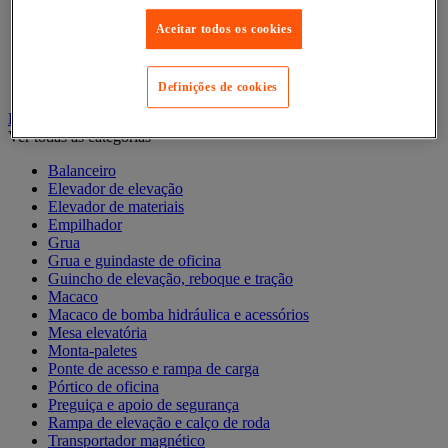
Acessórios para contentor móvel
Aceitar todos os cookies
Contentor móvel de segurança
Contentor móvel encaixável
Contentor móvel standard
Definições de cookies
Empilhador, Mesa Elevatória e Sistemas de Elevação
Ver todas as categorias
Balanceiro
Elevador de elevação
Elevador de materiais
Empilhador
Grua
Grua e guindaste de oficina
Guincho de elevação, reboque e tração
Macaco
Macaco de bomba hidráulica e acessórios
Mesa elevatória
Monta-paletes
Ponte de acesso e rampa de carga
Pórtico de oficina
Preguiça e apoio de segurança
Rampa de elevação e calço de roda
Transportador magnético