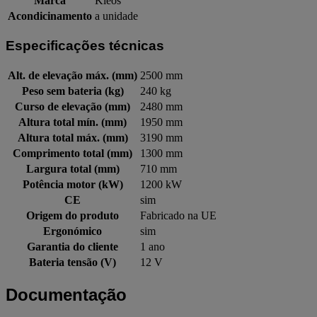
Marca
Kleos
Acondicinamento
a unidade
Especificações técnicas
Alt. de elevação máx. (mm)
2500 mm
Peso sem bateria (kg)
240 kg
Curso de elevação (mm)
2480 mm
Altura total mín. (mm)
1950 mm
Altura total máx. (mm)
3190 mm
Comprimento total (mm)
1300 mm
Largura total (mm)
710 mm
Potência motor (kW)
1200 kW
CE
sim
Origem do produto
Fabricado na UE
Ergonómico
sim
Garantia do cliente
1 ano
Bateria tensão (V)
12 V
Documentação