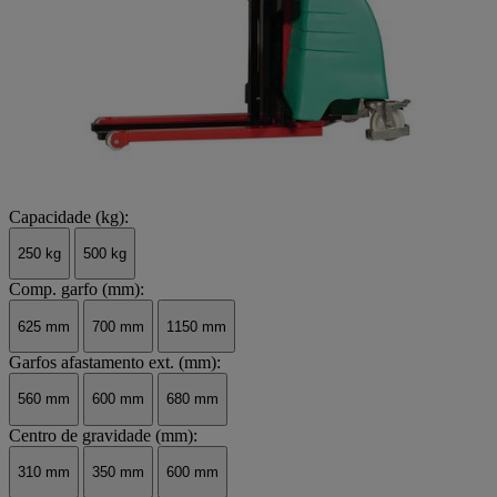
Capacidade (kg):
250 kg
500 kg
Comp. garfo (mm):
625 mm
700 mm
1150 mm
Garfos afastamento ext. (mm):
560 mm
600 mm
680 mm
Centro de gravidade (mm):
310 mm
350 mm
600 mm