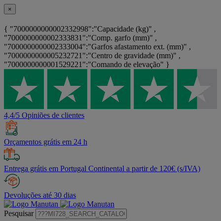
×
{ "7000000000002332998":"Capacidade (kg)" ,
"7000000000002333831":"Comp. garfo (mm)" ,
"7000000000002333004":"Garfos afastamento ext. (mm)" ,
"7000000000005232721":"Centro de gravidade (mm)" ,
"7000000000001529221":"Comando de elevação" }
4,4/5 Opiniões de clientes
Orçamentos grátis em 24 h
Entrega grátis em Portugal Continental a partir de 120€ (s/IVA)
Devoluções até 30 dias
Pesquisar