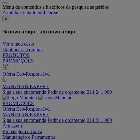
Menu de conteúdos e históricos de pesquisa sugeridos
A minha conta
Identificar-se
×
% novo artigo :
um novo artigo :
Ver o meu cesto
Continuar a comprar
PRODUTOS
PROMOÇÕES
Oferta Eco-Responsável
MANUTAN EXPERT
Siga a sua encomenda
Pedir de orçamento
214 241 060
PROMOÇÕES
Oferta Eco-Responsável
MANUTAN EXPERT
Siga a sua encomenda
Pedir de orçamento
214 241 060
Armazém
Embalagem e Caixa
Manutenção e Ferramentas