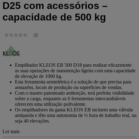
D25 com acessórios –
capacidade de 500 kg
(0)
Sem
valor
de
classificação
Link
para
Empilhador KLEOS EB 500 D18 para realizar eficazmente
a
as suas operações de manutenção ligeira com uma capacidade
mesma
de elevação de 1000 kg.
página.
Esta ferramenta semielétrica é a solução de que precisa para
armazéns, locais de produção ou superfícies de vendas.
Com o mastro patenteado antitorção, terá perfeita visibilidade
sobre a carga, enquanto as 6 ferramentas intercambiáveis
oferecem uma utilização polivalente.
Os empilhadores da gama KLEOS EB incluem uma válvula
antiqueda e têm uma autonomia de ½ hora de trabalho real, ou
seja 40 elevações.
Ler mais