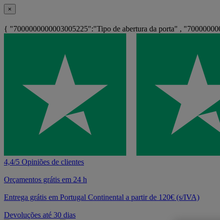
×
{ "7000000000003005225":"Tipo de abertura da porta" , "70000000
4,4/5 Opiniões de clientes
Orçamentos grátis em 24 h
Entrega grátis em Portugal Continental a partir de 120€ (s/IVA)
Devoluções até 30 dias