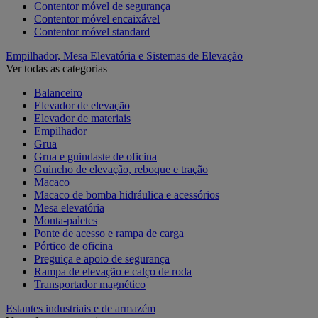
Contentor móvel de segurança
Contentor móvel encaixável
Contentor móvel standard
Empilhador, Mesa Elevatória e Sistemas de Elevação
Ver todas as categorias
Balanceiro
Elevador de elevação
Elevador de materiais
Empilhador
Grua
Grua e guindaste de oficina
Guincho de elevação, reboque e tração
Macaco
Macaco de bomba hidráulica e acessórios
Mesa elevatória
Monta-paletes
Ponte de acesso e rampa de carga
Pórtico de oficina
Preguiça e apoio de segurança
Rampa de elevação e calço de roda
Transportador magnético
Estantes industriais e de armazém