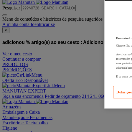
Pesquisar
Menu de conteúdos e históricos de pesquisa sugeridos
A minha conta
Identificar-se
×
Bem-vindo
adicionou % artigo(s) ao seu cesto :
Adicionou este artigo
Oferecer-lhe 
Ver o meu cesto
Ao clicar no 
Continuar a comprar
informações p
suas preferên
PRODUTOS
adequada/pers
PROMOÇÕES
E se optar po
Oferta Eco-Responsável
MANUTAN EXPERT
Definiçõe
Siga a sua encomenda
Pedir de orçamento
214 241 060
Armazém
Embalagem e Caixa
Manutenção e Ferramentas
Escritório e Teletrabalho
Higiene