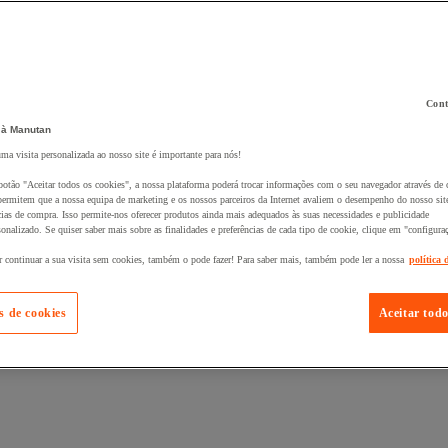
Cont
 à Manutan
 ao seu cesto :
uma visita personalizada ao nosso site é importante para nós!
botão "Aceitar todos os cookies", a nossa plataforma poderá trocar informações com o seu navegador através de 
ermitem que a nossa equipa de marketing e os nossos parceiros da Internet avaliem o desempenho do nosso site
cias de compra. Isso permite-nos oferecer produtos ainda mais adequados às suas necessidades e publicidade
onalizado. Se quiser saber mais sobre as finalidades e preferências de cada tipo de cookie, clique em "configura
r continuar a sua visita sem cookies, também o pode fazer! Para saber mais, também pode ler a nossa
política 
s de cookies
Aceitar todo