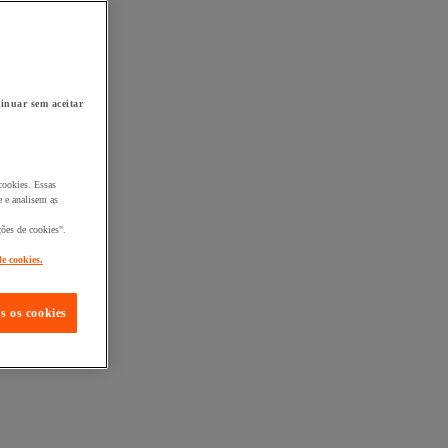
inuar sem aceitar
cookies. Essas
 e analisem as
ções de cookies".
de cookies.
s os cookies