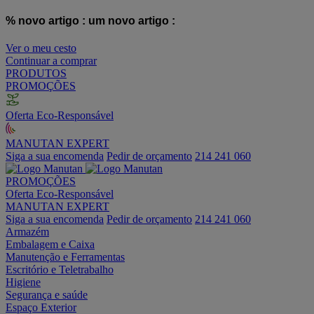
% novo artigo :
um novo artigo :
Ver o meu cesto
Continuar a comprar
PRODUTOS
PROMOÇÕES
Oferta Eco-Responsável
MANUTAN EXPERT
Siga a sua encomenda
Pedir de orçamento
214 241 060
PROMOÇÕES
Oferta Eco-Responsável
MANUTAN EXPERT
Siga a sua encomenda
Pedir de orçamento
214 241 060
Armazém
Embalagem e Caixa
Manutenção e Ferramentas
Escritório e Teletrabalho
Higiene
Segurança e saúde
Espaço Exterior