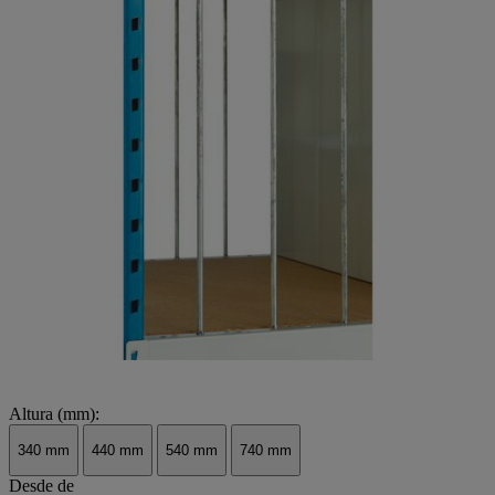
Altura (mm):
340 mm
440 mm
540 mm
740 mm
Desde de