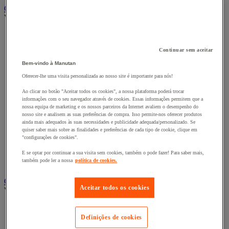
Carro e reboque de movimentação industriais
Ver todas as categorias
Acessórios para carro
Base rolante e chassis móvel
Continuar sem aceitar
Carro contentor
Carro de inox e alumínio
Bem-vindo à Manutan
Carro de nível constante
Oferecer-lhe uma visita personalizada ao nosso site é importante para nós!
Carro de plataformas
Carro dobrável
Ao clicar no botão "Aceitar todos os cookies", a nossa plataforma poderá trocar
Carro eléctrico
informações com o seu navegador através de cookies. Essas informações permitem que a
nossa equipa de marketing e os nossos parceiros da Internet avaliem o desempenho do
Carro em fio de aço
nosso site e analisem as suas preferências de compra. Isso permite-nos oferecer produtos
Carro para caixas
ainda mais adequados às suas necessidades e publicidade adequada/personalizado. Se
Carro para carga comprida e volumosa
quiser saber mais sobre as finalidades e preferências de cada tipo de cookie, clique em
Carros com espaldar fixo e taipal
"configurações de cookies".
Carros de preparação de encomendas
E se optar por continuar a sua visita sem cookies, também o pode fazer! Para saber mais,
Reboque industrial
também pode ler a nossa
política de cookies.
Serviço e Manipulação
Contentor móvel gradeado
Aceitar todos os cookies
Ver todas as categorias
Acessórios para contentor móvel
Contentor móvel de segurança
Definições de cookies
Contentor móvel encaixável