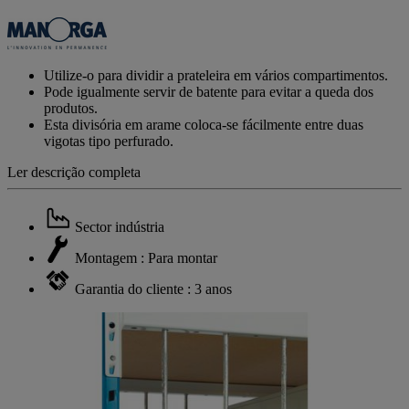
valor
de
classificação
Link
para
Utilize-o para dividir a prateleira em vários compartimentos.
a
Pode igualmente servir de batente para evitar a queda dos
mesma
produtos.
página.
Esta divisória em arame coloca-se fácilmente entre duas
vigotas tipo perfurado.
Ler descrição completa
Sector indústria
Montagem : Para montar
Garantia do cliente : 3 anos