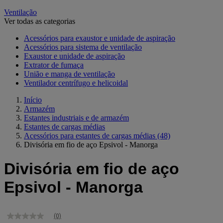
Ventilação
Ver todas as categorias
Acessórios para exaustor e unidade de aspiração
Acessórios para sistema de ventilação
Exaustor e unidade de aspiração
Extrator de fumaça
União e manga de ventilação
Ventilador centrífugo e helicoidal
Início
Armazém
Estantes industriais e de armazém
Estantes de cargas médias
Acessórios para estantes de cargas médias
(48)
Divisória em fio de aço Epsivol - Manorga
Divisória em fio de aço
Epsivol - Manorga
(0)
Sem