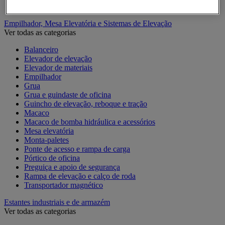
Contentor móvel standard
Empilhador, Mesa Elevatória e Sistemas de Elevação
Ver todas as categorias
Balanceiro
Elevador de elevação
Elevador de materiais
Empilhador
Grua
Grua e guindaste de oficina
Guincho de elevação, reboque e tração
Macaco
Macaco de bomba hidráulica e acessórios
Mesa elevatória
Monta-paletes
Ponte de acesso e rampa de carga
Pórtico de oficina
Preguiça e apoio de segurança
Rampa de elevação e calço de roda
Transportador magnético
Estantes industriais e de armazém
Ver todas as categorias