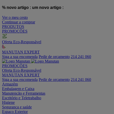
% novo artigo :
um novo artigo :
Ver o meu cesto
Continuar a comprar
PRODUTOS
PROMOÇÕES
Oferta Eco-Responsável
MANUTAN EXPERT
Siga a sua encomenda
Pedir de orçamento
214 241 060
PROMOÇÕES
Oferta Eco-Responsável
MANUTAN EXPERT
Siga a sua encomenda
Pedir de orçamento
214 241 060
Armazém
Embalagem e Caixa
Manutenção e Ferramentas
Escritório e Teletrabalho
Higiene
Segurança e saúde
Espaço Exterior