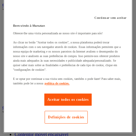
Carro e reboque de movimentação industriais
Ver todas as categorias
Continuar sem aceitar
Acessórios para carro
Base rolante e chassis móvel
Bem-vindo à Manutan
Carro contentor
Oferecer-lhe uma visita personalizada ao nosso site é importante para nós!
Carro de inox e alumínio
Carro de nível constante
Ao clicar no botão "Aceitar todos os cookies", a nossa plataforma poderá trocar
informações com o seu navegador através de cookies. Essas informações permitem que a
Carro de plataformas
nossa equipa de marketing e os nossos parceiros da Internet avaliem o desempenho do
Carro dobrável
nosso site e analisem as suas preferências de compra. Isso permite-nos oferecer produtos
Carro eléctrico
ainda mais adequados às suas necessidades e publicidade adequada/personalizado. Se
Carro em fio de aço
quiser saber mais sobre as finalidades e preferências de cada tipo de cookie, clique em
Carro para caixas
"configurações de cookies".
Carro para carga comprida e volumosa
E se optar por continuar a sua visita sem cookies, também o pode fazer! Para saber mais,
Carros com espaldar fixo e taipal
também pode ler a nossa
política de cookies.
Carros de preparação de encomendas
Reboque industrial
Serviço e Manipulação
Aceitar todos os cookies
Contentor móvel gradeado
Ver todas as categorias
Definições de cookies
Acessórios para contentor móvel
Contentor móvel de segurança
Contentor móvel encaixável