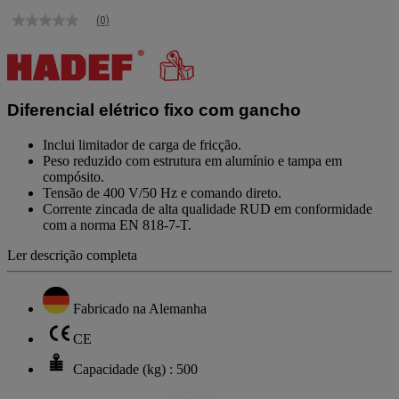
(0)
Sem
valor
de
classificação
Link
para
Diferencial elétrico fixo com gancho
a
mesma
página.
Inclui limitador de carga de fricção.
Peso reduzido com estrutura em alumínio e tampa em
compósito.
Tensão de 400 V/50 Hz e comando direto.
Corrente zincada de alta qualidade RUD em conformidade
com a norma EN 818-7-T.
Ler descrição completa
Fabricado na Alemanha
CE
Capacidade (kg) : 500