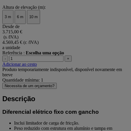
Altura de elevação (m):
3 m
6 m
10 m
Desde de
3.715,00 €
(s /IVA)
4.569,45 €
(c /IVA)
a unidade
Referência :
Escolha uma opção
-
+
Adicionar ao cesto
Produto temporariamente indisponível, disponível novamente em
breve
Quantidade mínima: 1
Necessita de um orçamento?
Descrição
Diferencial elétrico fixo com gancho
Inclui limitador de carga de fricção.
Peso reduzido com estrutura em alumínio e tampa em