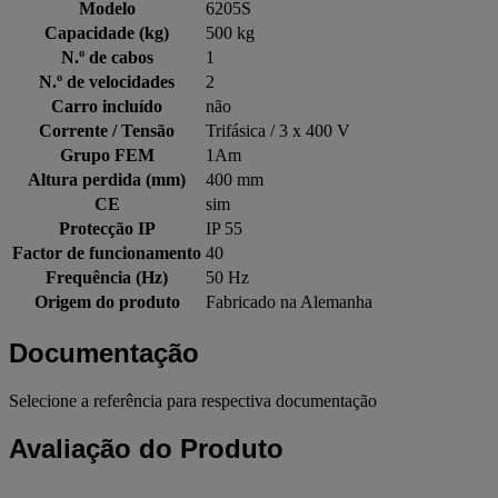
Modelo
6205S
Capacidade (kg)
500 kg
N.º de cabos
1
N.º de velocidades
2
Carro incluído
não
Corrente / Tensão
Trifásica / 3 x 400 V
Grupo FEM
1Am
Altura perdida (mm)
400 mm
CE
sim
Protecção IP
IP 55
Factor de funcionamento
40
Frequência (Hz)
50 Hz
Origem do produto
Fabricado na Alemanha
Documentação
Selecione a referência para respectiva documentação
Avaliação do Produto