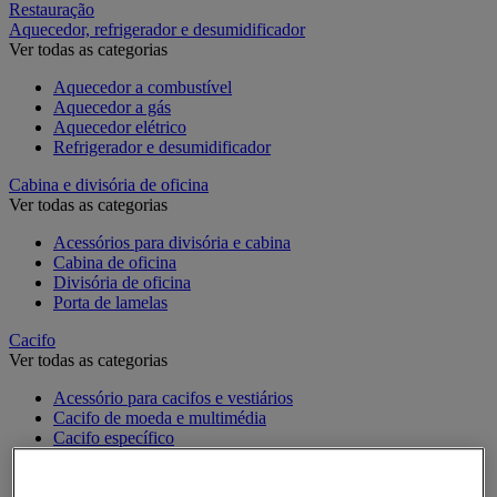
Restauração
Aquecedor, refrigerador e desumidificador
Ver todas as categorias
Aquecedor a combustível
Aquecedor a gás
Aquecedor elétrico
Refrigerador e desumidificador
Cabina e divisória de oficina
Ver todas as categorias
Acessórios para divisória e cabina
Cabina de oficina
Divisória de oficina
Porta de lamelas
Cacifo
Ver todas as categorias
Acessório para cacifos e vestiários
Cacifo de moeda e multimédia
Cacifo específico
Cacifo monobloco
Cacifo para a indústria