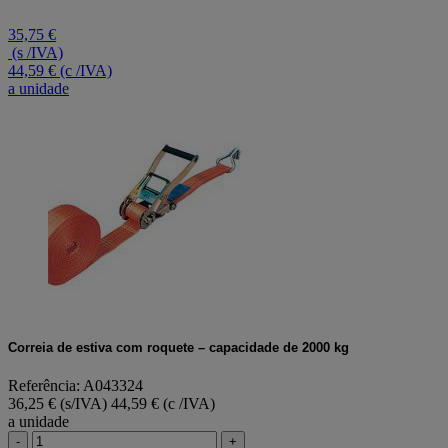
valor
de
35,75 €
classificação
(s /IVA)
Link
44,59 €
(c /IVA)
para
a unidade
a
mesma
página.
Correia de estiva com roquete – capacidade de 2000 kg
Referência: A043324
36,25 € (s/IVA)
44,59 € (c /IVA)
a unidade
-
+