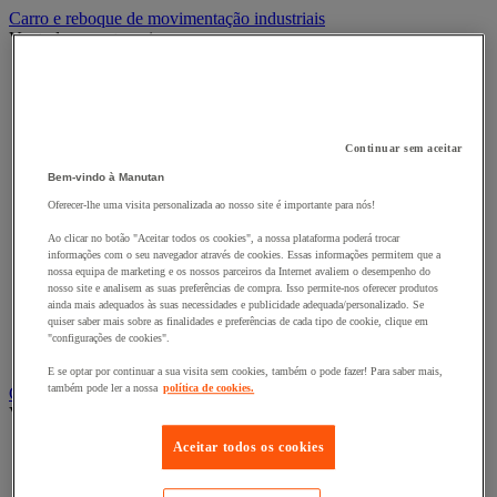
Carro e reboque de movimentação industriais
Ver todas as categorias
Acessórios para carro
Base rolante e chassis móvel
Carro contentor
Carro de inox e alumínio
Continuar sem aceitar
Carro de nível constante
Carro de plataformas
Bem-vindo à Manutan
Carro dobrável
Oferecer-lhe uma visita personalizada ao nosso site é importante para nós!
Carro eléctrico
Carro em fio de aço
Ao clicar no botão "Aceitar todos os cookies", a nossa plataforma poderá trocar
Carro para caixas
informações com o seu navegador através de cookies. Essas informações permitem que a
nossa equipa de marketing e os nossos parceiros da Internet avaliem o desempenho do
Carro para carga comprida e volumosa
nosso site e analisem as suas preferências de compra. Isso permite-nos oferecer produtos
Carros com espaldar fixo e taipal
ainda mais adequados às suas necessidades e publicidade adequada/personalizado. Se
Carros de preparação de encomendas
quiser saber mais sobre as finalidades e preferências de cada tipo de cookie, clique em
Reboque industrial
"configurações de cookies".
Serviço e Manipulação
E se optar por continuar a sua visita sem cookies, também o pode fazer! Para saber mais,
também pode ler a nossa
política de cookies.
Contentor móvel gradeado
Ver todas as categorias
Aceitar todos os cookies
Acessórios para contentor móvel
Contentor móvel de segurança
Contentor móvel encaixável