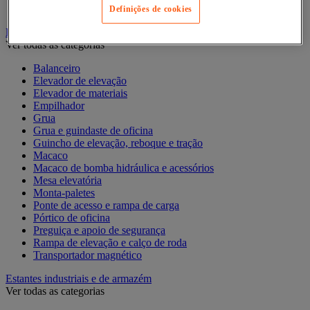
Contentor móvel standard
Definições de cookies
Empilhador, Mesa Elevatória e Sistemas de Elevação
Ver todas as categorias
Balanceiro
Elevador de elevação
Elevador de materiais
Empilhador
Grua
Grua e guindaste de oficina
Guincho de elevação, reboque e tração
Macaco
Macaco de bomba hidráulica e acessórios
Mesa elevatória
Monta-paletes
Ponte de acesso e rampa de carga
Pórtico de oficina
Preguiça e apoio de segurança
Rampa de elevação e calço de roda
Transportador magnético
Estantes industriais e de armazém
Ver todas as categorias