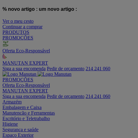
% novo artigo :
um novo artigo :
Ver o meu cesto
Continuar a comprar
PRODUTOS
PROMOÇÕES
Oferta Eco-Responsável
MANUTAN EXPERT
Siga a sua encomenda
Pedir de orçamento
214 241 060
PROMOÇÕES
Oferta Eco-Responsável
MANUTAN EXPERT
Siga a sua encomenda
Pedir de orçamento
214 241 060
Armazém
Embalagem e Caixa
Manutenção e Ferramentas
Escritório e Teletrabalho
Higiene
Segurança e saúde
Espaço Exterior