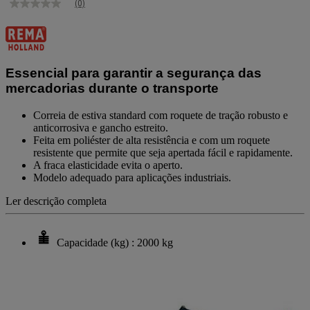
(0)
Sem
valor
de
classificação
Link
para
Essencial para garantir a segurança das
a
mesma
mercadorias durante o transporte
página.
Correia de estiva standard com roquete de tração robusto e
anticorrosiva e gancho estreito.
Feita em poliéster de alta resistência e com um roquete
resistente que permite que seja apertada fácil e rapidamente.
A fraca elasticidade evita o aperto.
Modelo adequado para aplicações industriais.
Ler descrição completa
Capacidade (kg) : 2000 kg