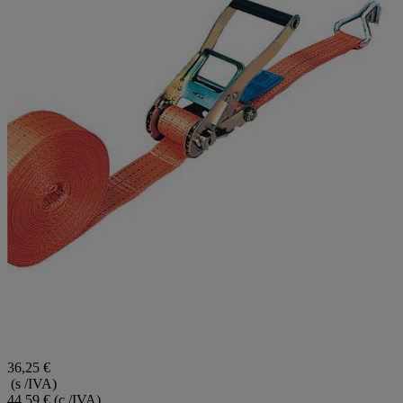
36,25 €
(s /IVA)
44,59 €
(c /IVA)