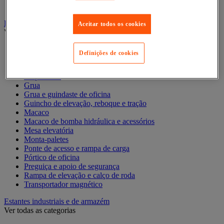
Contentor móvel standard
Empilhador, Mesa Elevatória e Sistemas de Elevação
Aceitar todos os cookies
Ver todas as categorias
Balanceiro
Definições de cookies
Elevador de elevação
Elevador de materiais
Empilhador
Grua
Grua e guindaste de oficina
Guincho de elevação, reboque e tração
Macaco
Macaco de bomba hidráulica e acessórios
Mesa elevatória
Monta-paletes
Ponte de acesso e rampa de carga
Pórtico de oficina
Preguiça e apoio de segurança
Rampa de elevação e calço de roda
Transportador magnético
Estantes industriais e de armazém
Ver todas as categorias