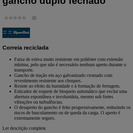
gancho duplo fechado
(0)
Sem
valor
de
classificação
Link
para
Correia reciclada
a
mesma
página.
Faixa de estiva muito resistente em poliéster com extensão
mínima, pelo que não é necessário nenhum aperto durante o
transporte.
Gancho de tração em aço galvanizado cromado com
revestimento resistente aos choques.
Resiste ao efeito da humidade e à formação de ferrugem.
Esticador de roquete de bloqueio automático que exclui uma
abertura espontânea e involuntária, mesmo sob fortes
vibrações ou turbulências.
O desaperto do gancho é feito progressivamente, reduzindo os
riscos de basculamento ou de queda da carga. O aperto é
extremamente seguro.
Ler descrição completa