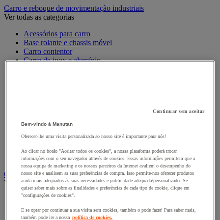
Carro e reboque de movimentação industriais
Ver todas as categorias
Acessórios para carro
Base rolante e chassis móvel
Carro contentor
Carro de inox e alumínio
Carro de nível constante
Carro de plataformas
Carro dobrável
Carro eléctrico
Carro em fio de aço
Continuar sem aceitar
Carro para caixas
Carro para carga comprida e volumosa
Bem-vindo à Manutan
Carros com espaldar fixo e taipal
Oferecer-lhe uma visita personalizada ao nosso site é importante para nós!
Carros de preparação de encomendas
Reboque industrial
Ao clicar no botão "Aceitar todos os cookies", a nossa plataforma poderá trocar
Serviço e Manipulação
informações com o seu navegador através de cookies. Essas informações permitem que a
nossa equipa de marketing e os nossos parceiros da Internet avaliem o desempenho do
Contentor móvel gradeado
nosso site e analisem as suas preferências de compra. Isso permite-nos oferecer produtos
ainda mais adequados às suas necessidades e publicidade adequada/personalizado. Se
Ver todas as categorias
quiser saber mais sobre as finalidades e preferências de cada tipo de cookie, clique em
"configurações de cookies".
Acessórios para contentor móvel
Contentor móvel de segurança
E se optar por continuar a sua visita sem cookies, também o pode fazer! Para saber mais,
Contentor móvel encaixável
também pode ler a nossa
política de cookies.