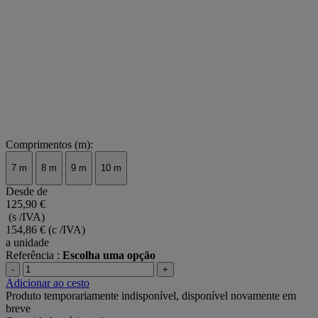
Comprimentos (m):
7 m
8 m
9 m
10 m
Desde de
125,90 €
(s /IVA)
154,86 €
(c /IVA)
a unidade
Referência :
Escolha uma opção
-
+
Adicionar ao cesto
Produto temporariamente indisponível, disponível novamente em
breve