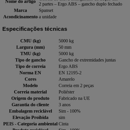
Nome do artigo
2 partes – Ergo ABS – gancho duplo fechado
Marca
Spanset
Acondicinamento
a unidade
Especificações técnicas
CMU (kg)
5000 kg
Largura (mm)
50 mm
TMU (kg)
5000 kg
Tipo de gancho
Gancho de extremidades juntas
Tipo de correia
Ergo ABS
Norma EN
EN 12195-2
Cores
Amarelo
Modelo
Correia em 2 peças
Correia material
Poliéster
Origem do produto
Fabricado na UE
Garantia do cliente
3 anos
Embalagem reciclável
Sim - 100%
Elevação Proibida
sim
PEIS - Categoria ambiental
Cinta