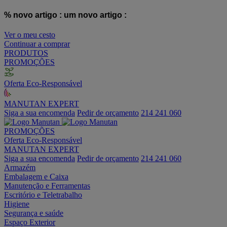
% novo artigo :
um novo artigo :
Ver o meu cesto
Continuar a comprar
PRODUTOS
PROMOÇÕES
Oferta Eco-Responsável
MANUTAN EXPERT
Siga a sua encomenda
Pedir de orçamento
214 241 060
PROMOÇÕES
Oferta Eco-Responsável
MANUTAN EXPERT
Siga a sua encomenda
Pedir de orçamento
214 241 060
Armazém
Embalagem e Caixa
Manutenção e Ferramentas
Escritório e Teletrabalho
Higiene
Segurança e saúde
Espaço Exterior