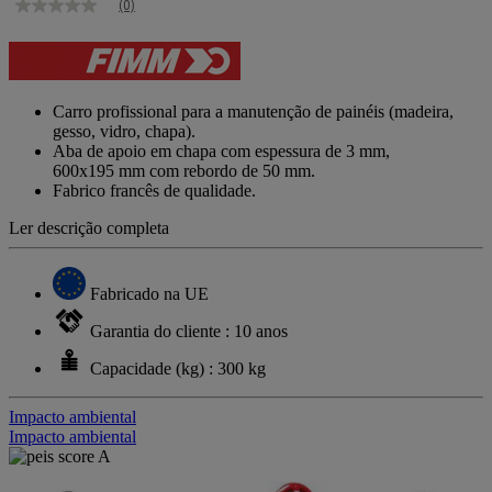
(0)
Sem
valor
de
classificação
Link
para
Carro profissional para a manutenção de painéis (madeira,
a
gesso, vidro, chapa).
mesma
Aba de apoio em chapa com espessura de 3 mm,
página.
600x195 mm com rebordo de 50 mm.
Fabrico francês de qualidade.
Ler descrição completa
Fabricado na UE
Garantia do cliente : 10 anos
Capacidade (kg) : 300 kg
Impacto ambiental
Impacto ambiental