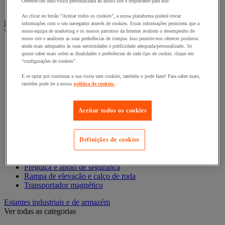
Oferecer-lhe uma visita personalizada ao nosso site é importante para nós!
Contentor móvel standard
Ao clicar no botão "Aceitar todos os cookies", a nossa plataforma poderá trocar
Empilhador, Mesa Elevatória e Sistemas de Elevação
informações com o seu navegador através de cookies. Essas informações permitem que a
Ver todas as categorias
nossa equipa de marketing e os nossos parceiros da Internet avaliem o desempenho do
nosso site e analisem as suas preferências de compra. Isso permite-nos oferecer produtos
ainda mais adequados às suas necessidades e publicidade adequada/personalizado. Se
Balanceiro
quiser saber mais sobre as finalidades e preferências de cada tipo de cookie, clique em
Elevador de elevação
"configurações de cookies".
Elevador de materiais
Empilhador
E se optar por continuar a sua visita sem cookies, também o pode fazer! Para saber mais,
também pode ler a nossa
política de cookies.
Grua
Grua e guindaste de oficina
Guincho de elevação, reboque e tração
Aceitar todos os cookies
Macaco
Macaco de bomba hidráulica e acessórios
Mesa elevatória
Monta-paletes
Definições de cookies
Ponte de acesso e rampa de carga
Pórtico de oficina
Preguiça e apoio de segurança
Rampa de elevação e calço de roda
Transportador magnético
Estantes industriais e de armazém
Ver todas as categorias