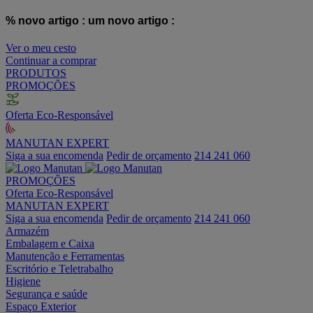
% novo artigo :
um novo artigo :
Ver o meu cesto
Continuar a comprar
PRODUTOS
PROMOÇÕES
Oferta Eco-Responsável
MANUTAN EXPERT
Siga a sua encomenda
Pedir de orçamento
214 241 060
PROMOÇÕES
Oferta Eco-Responsável
MANUTAN EXPERT
Siga a sua encomenda
Pedir de orçamento
214 241 060
Armazém
Embalagem e Caixa
Manutenção e Ferramentas
Escritório e Teletrabalho
Higiene
Segurança e saúde
Espaço Exterior