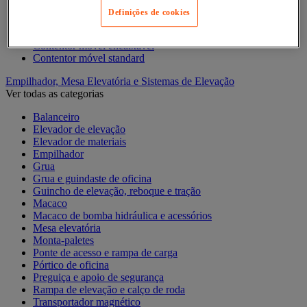
Definições de cookies
Acessórios para contentor móvel
Contentor móvel de segurança
Contentor móvel encaixável
Contentor móvel standard
Empilhador, Mesa Elevatória e Sistemas de Elevação
Ver todas as categorias
Balanceiro
Elevador de elevação
Elevador de materiais
Empilhador
Grua
Grua e guindaste de oficina
Guincho de elevação, reboque e tração
Macaco
Macaco de bomba hidráulica e acessórios
Mesa elevatória
Monta-paletes
Ponte de acesso e rampa de carga
Pórtico de oficina
Preguiça e apoio de segurança
Rampa de elevação e calço de roda
Transportador magnético