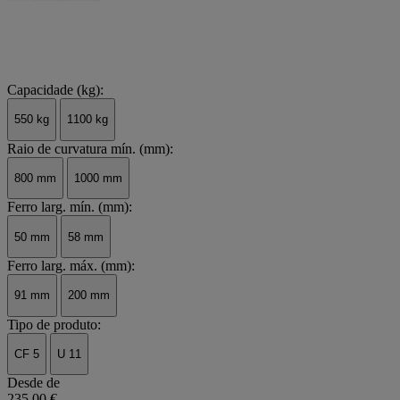
Capacidade (kg):
550 kg
1100 kg
Raio de curvatura mín. (mm):
800 mm
1000 mm
Ferro larg. mín. (mm):
50 mm
58 mm
Ferro larg. máx. (mm):
91 mm
200 mm
Tipo de produto:
CF 5
U 11
Desde de
235,00 €