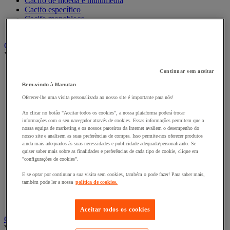
Cacifo de moeda e multimédia
Cacifo específico
Cacifo monobloco
Cacifo para a indústria
Carro e reboque de movimentação industriais
Ver todas as categorias
Acessórios para carro
Continuar sem aceitar
Base rolante e chassis móvel
Bem-vindo à Manutan
Carro contentor
Oferecer-lhe uma visita personalizada ao nosso site é importante para nós!
Carro de inox e alumínio
Carro de nível constante
Ao clicar no botão "Aceitar todos os cookies", a nossa plataforma poderá trocar
Carro de plataformas
informações com o seu navegador através de cookies. Essas informações permitem que a
Carro dobrável
nossa equipa de marketing e os nossos parceiros da Internet avaliem o desempenho do
Carro eléctrico
nosso site e analisem as suas preferências de compra. Isso permite-nos oferecer produtos
ainda mais adequados às suas necessidades e publicidade adequada/personalizado. Se
Carro em fio de aço
quiser saber mais sobre as finalidades e preferências de cada tipo de cookie, clique em
Carro para caixas
"configurações de cookies".
Carro para carga comprida e volumosa
Carros com espaldar fixo e taipal
E se optar por continuar a sua visita sem cookies, também o pode fazer! Para saber mais,
Carros de preparação de encomendas
também pode ler a nossa
política de cookies.
Reboque industrial
Serviço e Manipulação
Aceitar todos os cookies
Contentor móvel gradeado
Ver todas as categorias