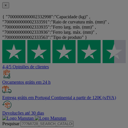
×
{ "7000000000002332998":"Capacidade (kg)" ,
"7000000000002333591":"Raio de curvatura mín. (mm)" ,
"7000000000002333935":"Ferro larg. mín. (mm)" ,
"7000000000002333936":"Ferro larg. máx. (mm)" ,
"7000000000002333563":"Tipo de produto" }
4,4/5 Opiniões de clientes
Orçamentos grátis em 24 h
Entrega grátis em Portugal Continental a partir de 120€ (s/IVA)
Devoluções até 30 dias
Pesquisar