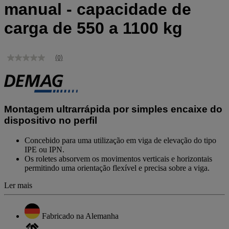
manual - capacidade de
carga de 550 a 1100 kg
(0)
Sem
valor
de
classificação
Link
para
Montagem ultrarrápida por simples encaixe do
a
mesma
dispositivo no perfil
página.
Concebido para uma utilização em viga de elevação do tipo
IPE ou IPN.
Os roletes absorvem os movimentos verticais e horizontais
permitindo uma orientação flexível e precisa sobre a viga.
Ler mais
Fabricado na Alemanha