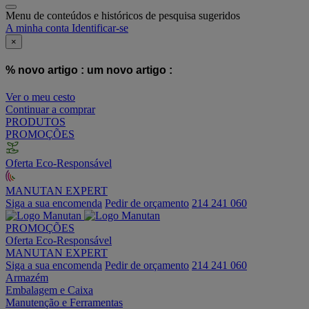
Menu de conteúdos e históricos de pesquisa sugeridos
A minha conta
Identificar-se
×
% novo artigo :
um novo artigo :
Ver o meu cesto
Continuar a comprar
PRODUTOS
PROMOÇÕES
Oferta Eco-Responsável
MANUTAN EXPERT
Siga a sua encomenda
Pedir de orçamento
214 241 060
PROMOÇÕES
Oferta Eco-Responsável
MANUTAN EXPERT
Siga a sua encomenda
Pedir de orçamento
214 241 060
Armazém
Embalagem e Caixa
Manutenção e Ferramentas